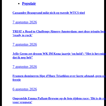
Populair
Cassandre Beaugrand mikt tóch op tweede WTCS-titel
7 augustus 2026
TRIAT x Road to Challenge Almere-Amsterdam: met deze trisuits ben 
‘ready to rock’
7 augustus 2026
Jelle Geens zet droom WK IM Kona jaartje ‘on hold’: “Het is het enig
dat ik nog heb”
7 augustus 2026
Fransen domineren Alpe d’Huez Triathlon over korte afstand, geen or
feestje
6 augustus 2026
Ongestelde Emma Pallant-Browne op de foto tijdens race: ‘Dit is de rea
voor vrouwen’