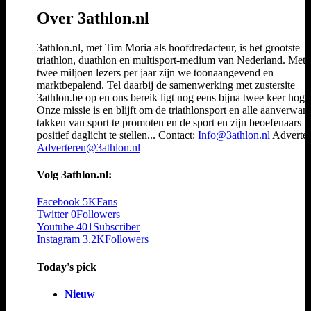
Over 3athlon.nl
3athlon.nl, met Tim Moria als hoofdredacteur, is het grootste
triathlon, duathlon en multisport-medium van Nederland. Met 
twee miljoen lezers per jaar zijn we toonaangevend en
marktbepalend. Tel daarbij de samenwerking met zustersite
3athlon.be op en ons bereik ligt nog eens bijna twee keer hoger
Onze missie is en blijft om de triathlonsport en alle aanverwan
takken van sport te promoten en de sport en zijn beoefenaars i
positief daglicht te stellen... Contact:
Info@3athlon.nl
Adverter
Adverteren@3athlon.nl
Volg 3athlon.nl:
Facebook
5K
Fans
Twitter
0
Followers
Youtube
401
Subscriber
Instagram
3.2K
Followers
Today's pick
Nieuw