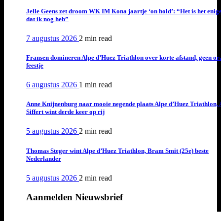
Jelle Geens zet droom WK IM Kona jaartje ‘on hold’: “Het is het enig
dat ik nog heb”
7 augustus 2026
2 min
read
Fransen domineren Alpe d’Huez Triathlon over korte afstand, geen or
feestje
6 augustus 2026
1 min
read
Anne Knijnenburg naar mooie negende plaats Alpe d’Huez Triathlon, 
Siffert wint derde keer op rij
5 augustus 2026
2 min
read
Thomas Steger wint Alpe d’Huez Triathlon, Bram Smit (25e) beste
Nederlander
5 augustus 2026
2 min
read
Aanmelden Nieuwsbrief