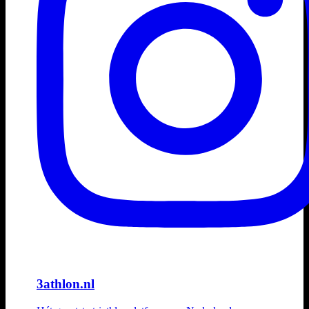
3athlon.nl