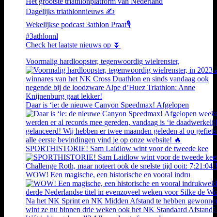
Hét grootste triathlonplatform van Nederland
Dagelijks triathlonnieuws ✍️
Wekelijkse podcast 3athlon Praat🎙️
#3athlonnl
Check het laatste nieuws op ⏬
Voormalig hardloopster, tegenwoordig wielrenster,
Daar is ‘ie: de nieuwe Canyon Speedmax! Afgelopen
SPORTHISTORIE! Sam Laidlow wint voor de tweede kee
WOW! Een magische, een historische en vooral indru