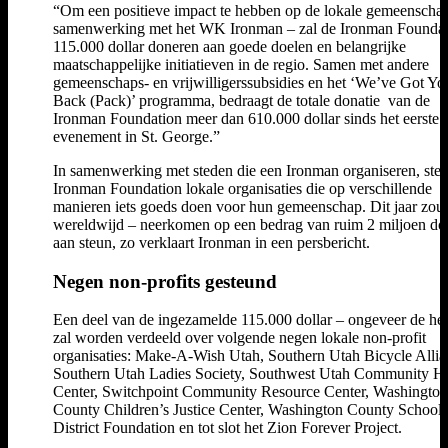
“Om een positieve impact te hebben op de lokale gemeenschap
samenwerking met het WK Ironman – zal de Ironman Foundat
115.000 dollar doneren aan goede doelen en belangrijke
maatschappelijke initiatieven in de regio. Samen met andere
gemeenschaps- en vrijwilligerssubsidies en het ‘We’ve Got Yo
Back (Pack)’ programma, bedraagt de totale donatie van de
Ironman Foundation meer dan 610.000 dollar sinds het eerste
evenement in St. George.”
In samenwerking met steden die een Ironman organiseren, steu
Ironman Foundation lokale organisaties die op verschillende
manieren iets goeds doen voor hun gemeenschap. Dit jaar zou 
wereldwijd – neerkomen op een bedrag van ruim 2 miljoen dol
aan steun, zo verklaart Ironman in een persbericht.
Negen non-profits gesteund
Een deel van de ingezamelde 115.000 dollar – ongeveer de hel
zal worden verdeeld over volgende negen lokale non-profit
organisaties: Make-A-Wish Utah, Southern Utah Bicycle Allia
Southern Utah Ladies Society, Southwest Utah Community He
Center, Switchpoint Community Resource Center, Washington
County Children’s Justice Center, Washington County School
District Foundation en tot slot het Zion Forever Project.