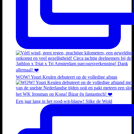
WOW! Youri Keulen debuteert op de volledige afstan
Een jaar lang in het rood-wit-blauw! Silke de Wold