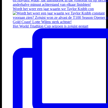
Wordt het weer een jaar waarin we Taylor Knibb con
Het World Triathlon Cup seizoen is zojuist gestart