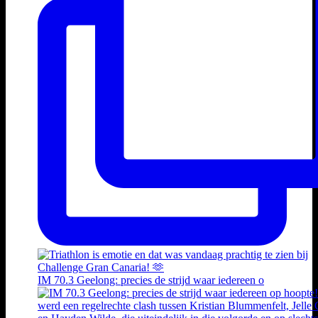
IM 70.3 Geelong: precies de strijd waar iedereen o