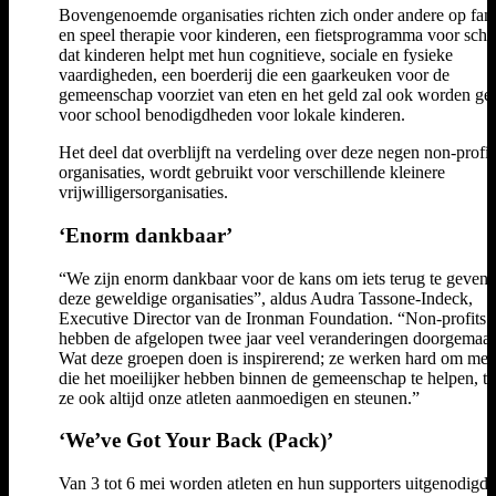
Bovengenoemde organisaties richten zich onder andere op fam
en speel therapie voor kinderen, een fietsprogramma voor scho
dat kinderen helpt met hun cognitieve, sociale en fysieke
vaardigheden, een boerderij die een gaarkeuken voor de
gemeenschap voorziet van eten en het geld zal ook worden ge
voor school benodigdheden voor lokale kinderen.
Het deel dat overblijft na verdeling over deze negen non-profit
organisaties, wordt gebruikt voor verschillende kleinere
vrijwilligersorganisaties.
‘Enorm dankbaar’
“We zijn enorm dankbaar voor de kans om iets terug te geven 
deze geweldige organisaties”, aldus Audra Tassone-Indeck,
Executive Director van de Ironman Foundation. “Non-profits
hebben de afgelopen twee jaar veel veranderingen doorgemaak
Wat deze groepen doen is inspirerend; ze werken hard om me
die het moeilijker hebben binnen de gemeenschap te helpen, te
ze ook altijd onze atleten aanmoedigen en steunen.”
‘We’ve Got Your Back (Pack)’
Van 3 tot 6 mei worden atleten en hun supporters uitgenodigd