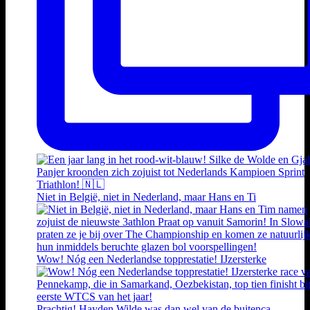
Niet in België, niet in Nederland, maar Hans en Ti
Wow! Nóg een Nederlandse topprestatie! IJzersterke
Prachtig! Hayden Wilde was dan wel van de buitenca