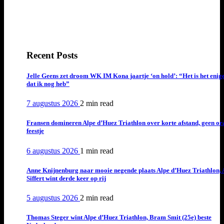
Recent Posts
Jelle Geens zet droom WK IM Kona jaartje ‘on hold’: “Het is het enig
dat ik nog heb”
7 augustus 2026
2 min
read
Fransen domineren Alpe d’Huez Triathlon over korte afstand, geen or
feestje
6 augustus 2026
1 min
read
Anne Knijnenburg naar mooie negende plaats Alpe d’Huez Triathlon, 
Siffert wint derde keer op rij
5 augustus 2026
2 min
read
Thomas Steger wint Alpe d’Huez Triathlon, Bram Smit (25e) beste