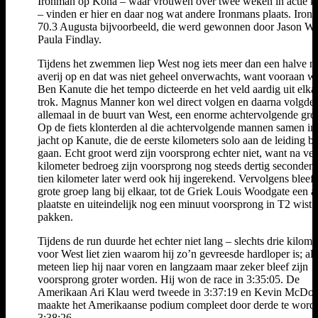
Ironman op Kona – waar vrouwen over twee weken in actie 
– vinden er hier en daar nog wat andere Ironmans plaats. Iron
70.3 Augusta bijvoorbeeld, die werd gewonnen door Jason We
Paula Findlay.
Tijdens het zwemmen liep West nog iets meer dan een halve m
averij op en dat was niet geheel onverwachts, want vooraan w
Ben Kanute die het tempo dicteerde en het veld aardig uit elka
trok. Magnus Manner kon wel direct volgen en daarna volgde,
allemaal in de buurt van West, een enorme achtervolgende gro
Op de fiets klonterden al die achtervolgende mannen samen in
jacht op Kanute, die de eerste kilometers solo aan de leiding bl
gaan. Echt groot werd zijn voorsprong echter niet, want na vee
kilometer bedroeg zijn voorsprong nog steeds dertig seconden
tien kilometer later werd ook hij ingerekend. Vervolgens bleef
grote groep lang bij elkaar, tot de Griek Louis Woodgate een a
plaatste en uiteindelijk nog een minuut voorsprong in T2 wist t
pakken.
Tijdens de run duurde het echter niet lang – slechts drie kilome
voor West liet zien waarom hij zo’n gevreesde hardloper is; al
meteen liep hij naar voren en langzaam maar zeker bleef zijn
voorsprong groter worden. Hij won de race in 3:35:05. De
Amerikaan Ari Klau werd tweede in 3:37:19 en Kevin McDow
maakte het Amerikaanse podium compleet door derde te worde
3:38:26.