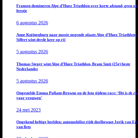
Fransen domineren Alpe d’Huez Triathlon over korte afstand, geen or
feestje
6 augustus 2026
Anne Knijnenburg naar mooie negende plaats Alpe d’Huez Triathlon, 
Siffert wint derde keer op rij
5 augustus 2026
Thomas Steger wint Alpe d’Huez Triathlon, Bram Smit (25e) beste
Nederlander
5 augustus 2026
Ongestelde Emma Pallant-Browne op de foto tijdens race: ‘Dit is de rea
voor vrouwen’
24 mei 2023
Ongekend heftige beelden: automobilist rijdt doelbewust Jorik van E
van fiets