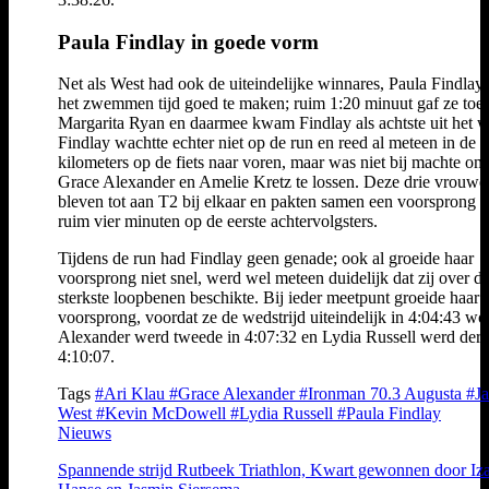
Paula Findlay in goede vorm
Net als West had ook de uiteindelijke winnares, Paula Findlay,
het zwemmen tijd goed te maken; ruim 1:20 minuut gaf ze toe
Margarita Ryan en daarmee kwam Findlay als achtste uit het w
Findlay wachtte echter niet op de run en reed al meteen in de e
kilometers op de fiets naar voren, maar was niet bij machte om
Grace Alexander en Amelie Kretz te lossen. Deze drie vrouwe
bleven tot aan T2 bij elkaar en pakten samen een voorsprong 
ruim vier minuten op de eerste achtervolgsters.
Tijdens de run had Findlay geen genade; ook al groeide haar
voorsprong niet snel, werd wel meteen duidelijk dat zij over d
sterkste loopbenen beschikte. Bij ieder meetpunt groeide haar
voorsprong, voordat ze de wedstrijd uiteindelijk in 4:04:43 wo
Alexander werd tweede in 4:07:32 en Lydia Russell werd derd
4:10:07.
Tags
#Ari Klau
#Grace Alexander
#Ironman 70.3 Augusta
#J
West
#Kevin McDowell
#Lydia Russell
#Paula Findlay
Nieuws
Spannende strijd Rutbeek Triathlon, Kwart gewonnen door Iz