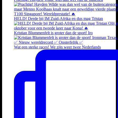
HELD! Derde bij IM Zuid-Afrika en dus mag Tristan
Kristian Blummenfelt is groter dan de sport! Iro
Wat een sterke races! We zijn weer twee Nederlands