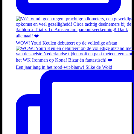
WOW! Youri Keulen debuteert op de volledige afstan
Een jaar lang in het rood-wit-blauw! Silke de Wold