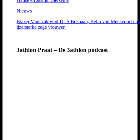
Hanse en Jasmin Siersema
Nieuws
Blazej Manczak wint DTS Bosbaan, Belin van Mensvoort naa
ijzersterke zege vrouwen
3athlon Praat – De 3athlon podcast