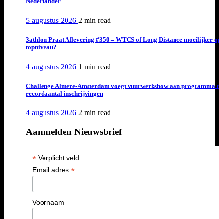
Nederlander
5 augustus 2026
2 min
read
3athlon Praat Aflevering #350 – WTCS of Long Distance moeilijker o
topniveau?
4 augustus 2026
1 min
read
Challenge Almere-Amsterdam voegt vuurwerkshow aan programma t
recordaantal inschrijvingen
4 augustus 2026
2 min
read
Aanmelden Nieuwsbrief
*
Verplicht veld
*
Email adres
Voornaam