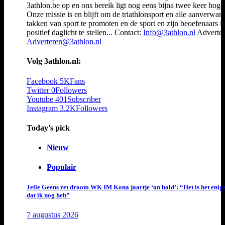
3athlon.be op en ons bereik ligt nog eens bijna twee keer hoger
Onze missie is en blijft om de triathlonsport en alle aanverwan
takken van sport te promoten en de sport en zijn beoefenaars i
positief daglicht te stellen... Contact:
Info@3athlon.nl
Adverter
Adverteren@3athlon.nl
Volg 3athlon.nl:
Facebook
5K
Fans
Twitter
0
Followers
Youtube
401
Subscriber
Instagram
3.2K
Followers
Today's pick
Nieuw
Populair
Jelle Geens zet droom WK IM Kona jaartje ‘on hold’: “Het is het enig
dat ik nog heb”
7 augustus 2026