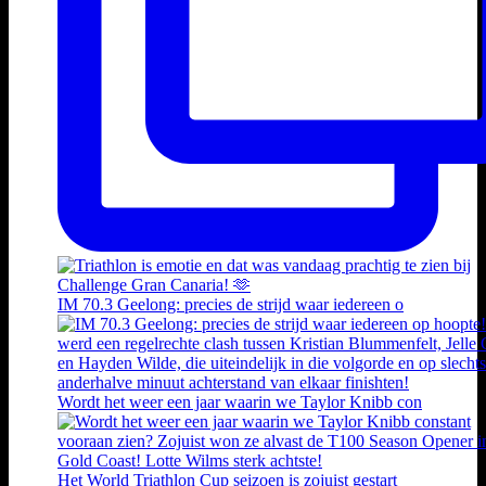
IM 70.3 Geelong: precies de strijd waar iedereen o
Wordt het weer een jaar waarin we Taylor Knibb con
Het World Triathlon Cup seizoen is zojuist gestart