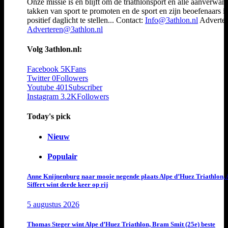
Onze missie is en blijft om de triathlonsport en alle aanverwan
takken van sport te promoten en de sport en zijn beoefenaars i
positief daglicht te stellen... Contact:
Info@3athlon.nl
Adverter
Adverteren@3athlon.nl
Volg 3athlon.nl:
Facebook
5K
Fans
Twitter
0
Followers
Youtube
401
Subscriber
Instagram
3.2K
Followers
Today's pick
Nieuw
Populair
Anne Knijnenburg naar mooie negende plaats Alpe d’Huez Triathlon, 
Siffert wint derde keer op rij
5 augustus 2026
Thomas Steger wint Alpe d’Huez Triathlon, Bram Smit (25e) beste