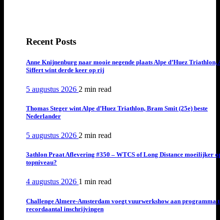
Recent Posts
Anne Knijnenburg naar mooie negende plaats Alpe d’Huez Triathlon, 
Siffert wint derde keer op rij
5 augustus 2026
2 min
read
Thomas Steger wint Alpe d’Huez Triathlon, Bram Smit (25e) beste
Nederlander
5 augustus 2026
2 min
read
3athlon Praat Aflevering #350 – WTCS of Long Distance moeilijker o
topniveau?
4 augustus 2026
1 min
read
Challenge Almere-Amsterdam voegt vuurwerkshow aan programma t
recordaantal inschrijvingen