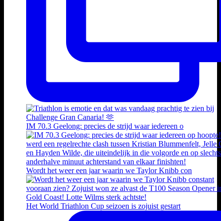
IM 70.3 Geelong: precies de strijd waar iedereen o
Wordt het weer een jaar waarin we Taylor Knibb con
Het World Triathlon Cup seizoen is zojuist gestart