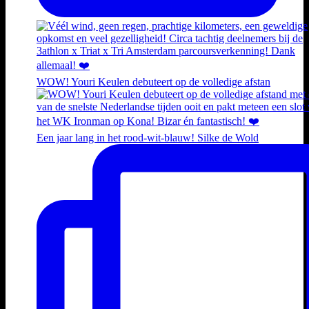
WOW! Youri Keulen debuteert op de volledige afstan
Een jaar lang in het rood-wit-blauw! Silke de Wold