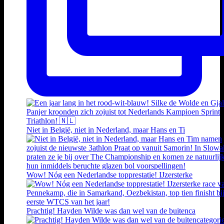
Niet in België, niet in Nederland, maar Hans en Ti
Wow! Nóg een Nederlandse topprestatie! IJzersterke
Prachtig! Hayden Wilde was dan wel van de buitenca