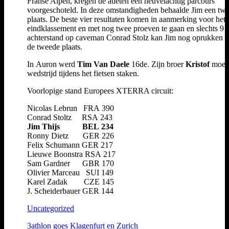
Franse Alpen, kregen de atleten een heuvelachtig parcours
voorgeschoteld. In deze omstandigheden behaalde Jim een twa
plaats. De beste vier resultaten komen in aanmerking voor het
eindklassement en met nog twee proeven te gaan en slechts 9 
achterstand op caveman Conrad Stolz kan Jim nog oprukken n
de tweede plaats.
In Auron werd
Tim Van Daele
16de. Zijn broer
Kristof
moes
wedstrijd tijdens het fietsen staken.
Voorlopige stand Europees XTERRA circuit:
Nicolas Lebrun FRA 390
Conrad Stoltz RSA 243
Jim Thijs BEL 234
Ronny Dietz GER 226
Felix Schumann GER 217
Lieuwe Boonstra RSA 217
Sam Gardner GBR 170
Olivier Marceau SUI 149
Karel Zadak CZE 145
J. Scheiderbauer GER 144
Uncategorized
3athlon goes Klagenfurt en Zurich