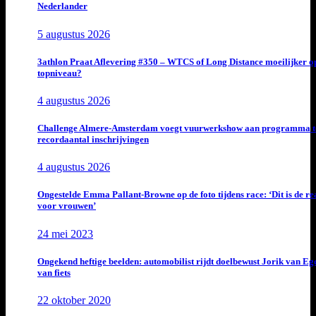
Nederlander
5 augustus 2026
3athlon Praat Aflevering #350 – WTCS of Long Distance moeilijker o
topniveau?
4 augustus 2026
Challenge Almere-Amsterdam voegt vuurwerkshow aan programma t
recordaantal inschrijvingen
4 augustus 2026
Ongestelde Emma Pallant-Browne op de foto tijdens race: ‘Dit is de rea
voor vrouwen’
24 mei 2023
Ongekend heftige beelden: automobilist rijdt doelbewust Jorik van E
van fiets
22 oktober 2020