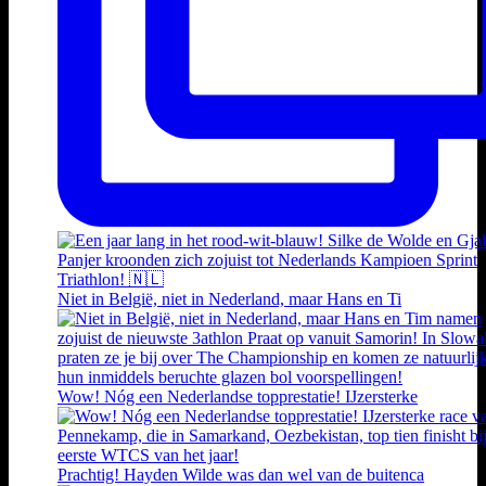
Niet in België, niet in Nederland, maar Hans en Ti
Wow! Nóg een Nederlandse topprestatie! IJzersterke
Prachtig! Hayden Wilde was dan wel van de buitenca