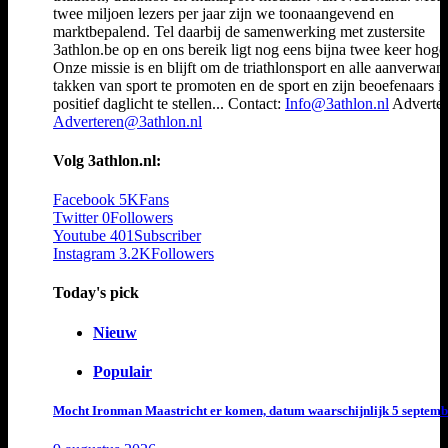
twee miljoen lezers per jaar zijn we toonaangevend en
marktbepalend. Tel daarbij de samenwerking met zustersite
3athlon.be op en ons bereik ligt nog eens bijna twee keer hoger
Onze missie is en blijft om de triathlonsport en alle aanverwan
takken van sport te promoten en de sport en zijn beoefenaars i
positief daglicht te stellen... Contact:
Info@3athlon.nl
Adverter
Adverteren@3athlon.nl
Volg 3athlon.nl:
Facebook
5K
Fans
Twitter
0
Followers
Youtube
401
Subscriber
Instagram
3.2K
Followers
Today's pick
Nieuw
Populair
Mocht Ironman Maastricht er komen, datum waarschijnlijk 5 septemb