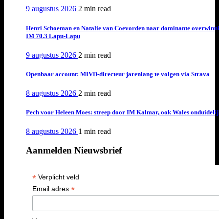
9 augustus 2026
2 min
read
Henri Schoeman en Natalie van Coevorden naar dominante overwinn
IM 70.3 Lapu-Lapu
9 augustus 2026
2 min
read
Openbaar account: MIVD-directeur jarenlang te volgen via Strava
8 augustus 2026
2 min
read
Pech voor Heleen Moes: streep door IM Kalmar, ook Wales onduideli
8 augustus 2026
1 min
read
Aanmelden Nieuwsbrief
*
Verplicht veld
*
Email adres