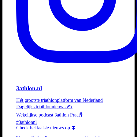
3athlon.nl
Hét grootste triathlonplatform van Nederland
Dagelijks triathlonnieuws ✍️
Wekelijkse podcast 3athlon Praat🎙️
#3athlonnl
Check het laatste nieuws op ⏬