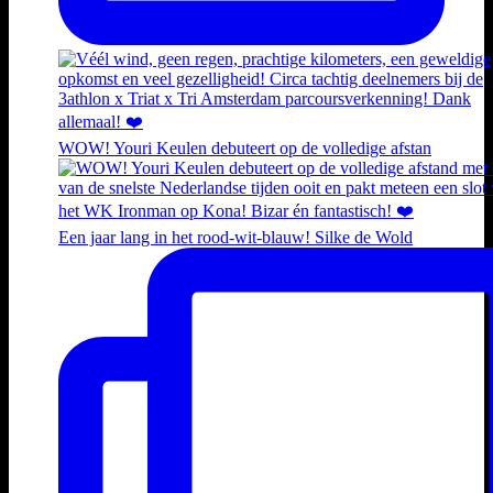
WOW! Youri Keulen debuteert op de volledige afstan
Een jaar lang in het rood-wit-blauw! Silke de Wold