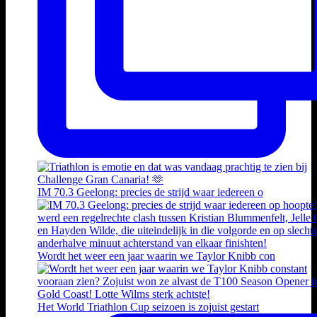
IM 70.3 Geelong: precies de strijd waar iedereen o
Wordt het weer een jaar waarin we Taylor Knibb con
Het World Triathlon Cup seizoen is zojuist gestart