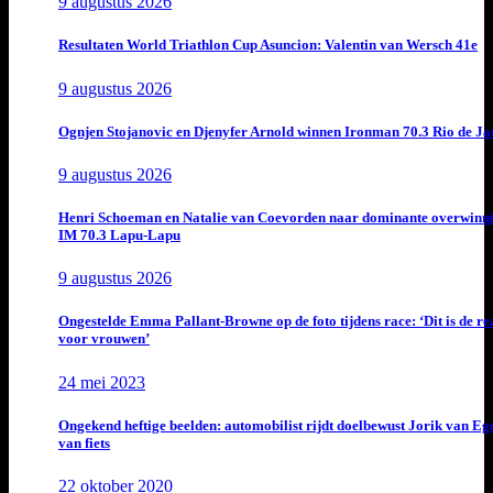
9 augustus 2026
Resultaten World Triathlon Cup Asuncion: Valentin van Wersch 41e
9 augustus 2026
Ognjen Stojanovic en Djenyfer Arnold winnen Ironman 70.3 Rio de Ja
9 augustus 2026
Henri Schoeman en Natalie van Coevorden naar dominante overwinn
IM 70.3 Lapu-Lapu
9 augustus 2026
Ongestelde Emma Pallant-Browne op de foto tijdens race: ‘Dit is de rea
voor vrouwen’
24 mei 2023
Ongekend heftige beelden: automobilist rijdt doelbewust Jorik van E
van fiets
22 oktober 2020