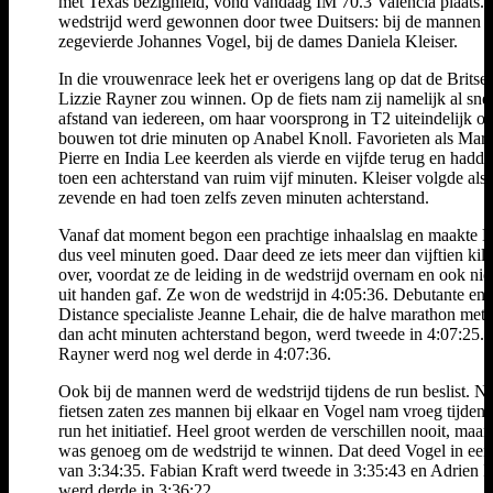
met Texas bezighield, vond vandaag IM 70.3 Valencia plaats. 
wedstrijd werd gewonnen door twee Duitsers: bij de mannen
zegevierde Johannes Vogel, bij de dames Daniela Kleiser.
In die vrouwenrace leek het er overigens lang op dat de Britse
Lizzie Rayner zou winnen. Op de fiets nam zij namelijk al sne
afstand van iedereen, om haar voorsprong in T2 uiteindelijk op
bouwen tot drie minuten op Anabel Knoll. Favorieten als Marj
Pierre en India Lee keerden als vierde en vijfde terug en hadd
toen een achterstand van ruim vijf minuten. Kleiser volgde als
zevende en had toen zelfs zeven minuten achterstand.
Vanaf dat moment begon een prachtige inhaalslag en maakte K
dus veel minuten goed. Daar deed ze iets meer dan vijftien kil
over, voordat ze de leiding in de wedstrijd overnam en ook nie
uit handen gaf. Ze won de wedstrijd in 4:05:36. Debutante en 
Distance specialiste Jeanne Lehair, die de halve marathon met
dan acht minuten achterstand begon, werd tweede in 4:07:25.
Rayner werd nog wel derde in 4:07:36.
Ook bij de mannen werd de wedstrijd tijdens de run beslist. Na
fietsen zaten zes mannen bij elkaar en Vogel nam vroeg tijdens
run het initiatief. Heel groot werden de verschillen nooit, maar
was genoeg om de wedstrijd te winnen. Dat deed Vogel in een 
van 3:34:35. Fabian Kraft werd tweede in 3:35:43 en Adrien B
werd derde in 3:36:22.