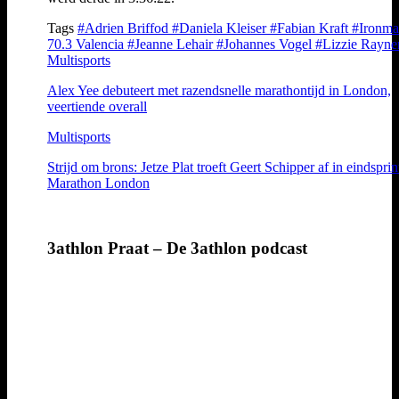
Tags
#Adrien Briffod
#Daniela Kleiser
#Fabian Kraft
#Ironm
70.3 Valencia
#Jeanne Lehair
#Johannes Vogel
#Lizzie Rayne
Multisports
Alex Yee debuteert met razendsnelle marathontijd in London,
veertiende overall
Multisports
Strijd om brons: Jetze Plat troeft Geert Schipper af in eindsprin
Marathon London
3athlon Praat – De 3athlon podcast