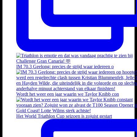
IM 70.3 Geelong: precies de strijd waar iedereen o
Wordt het weer een jaar waarin we Taylor Knibb con
Het World Triathlon Cup seizoen is zojuist gestart