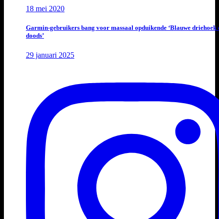
18 mei 2020
Garmin-gebruikers bang voor massaal opduikende ‘Blauwe driehoek 
doods’
29 januari 2025