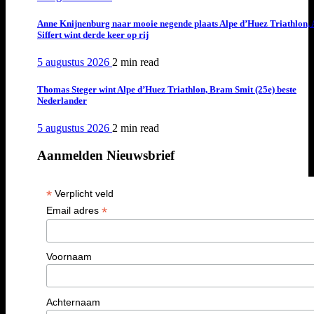
Anne Knijnenburg naar mooie negende plaats Alpe d’Huez Triathlon, 
Siffert wint derde keer op rij
5 augustus 2026
2 min
read
Thomas Steger wint Alpe d’Huez Triathlon, Bram Smit (25e) beste
Nederlander
5 augustus 2026
2 min
read
Aanmelden Nieuwsbrief
*
Verplicht veld
*
Email adres
Voornaam
Achternaam