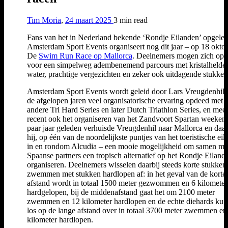
Tim Moria
,
24 maart 2025
3 min
read
Fans van het in Nederland bekende ‘Rondje Eilanden’ opgelet
Amsterdam Sport Events organiseert nog dit jaar – op 18 okto
De
Swim Run Race op Mallorca
. Deelnemers mogen zich op
voor een simpelweg adembenemend parcours met kristalhelde
water, prachtige vergezichten en zeker ook uitdagende stukken
Amsterdam Sport Events wordt geleid door Lars Vreugdenhil, 
de afgelopen jaren veel organisatorische ervaring opdeed met 
andere Tri Hard Series en later Dutch Triathlon Series, en mee
recent ook het organiseren van het Zandvoort Spartan weeken
paar jaar geleden verhuisde Vreugdenhil naar Mallorca en daa
hij, op één van de noordelijkste puntjes van het toeristische eil
in en rondom Alcudia – een mooie mogelijkheid om samen me
Spaanse partners een tropisch alternatief op het Rondje Eilande
organiseren. Deelnemers wisselen daarbij steeds korte stukken
zwemmen met stukken hardlopen af: in het geval van de korte
afstand wordt in totaal 1500 meter gezwommen en 6 kilometer
hardgelopen, bij de middenafstand gaat het om 2100 meter
zwemmen en 12 kilometer hardlopen en de echte diehards ku
los op de lange afstand over in totaal 3700 meter zwemmen en
kilometer hardlopen.