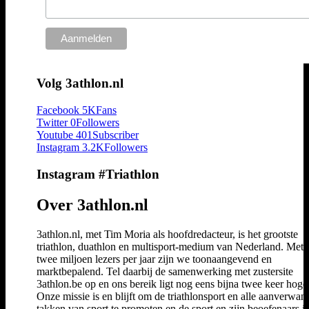
Volg 3athlon.nl
Facebook
5K
Fans
Twitter
0
Followers
Youtube
401
Subscriber
Instagram
3.2K
Followers
Instagram #Triathlon
Over 3athlon.nl
3athlon.nl, met Tim Moria als hoofdredacteur, is het grootste
triathlon, duathlon en multisport-medium van Nederland. Met 
twee miljoen lezers per jaar zijn we toonaangevend en
marktbepalend. Tel daarbij de samenwerking met zustersite
3athlon.be op en ons bereik ligt nog eens bijna twee keer hoger
Onze missie is en blijft om de triathlonsport en alle aanverwan
takken van sport te promoten en de sport en zijn beoefenaars i