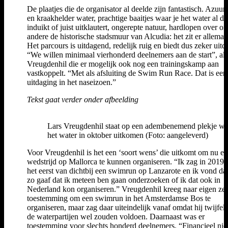
De plaatjes die de organisator al deelde zijn fantastisch. Azuu
en kraakhelder water, prachtige baaitjes waar je het water al da
induikt of juist uitklautert, ongerepte natuur, hardlopen over o
andere de historische stadsmuur van Alcudia: het zit er allemaal
Het parcours is uitdagend, redelijk ruig en biedt dus zeker uitd
“We willen minimaal vierhonderd deelnemers aan de start”, al
Vreugdenhil die er mogelijk ook nog een trainingskamp aan
vastkoppelt. “Met als afsluiting de Swim Run Race. Dat is een
uitdaging in het naseizoen.”
Tekst gaat verder onder afbeelding
Lars Vreugdenhil staat op een adembenemend plekje wa
het water in oktober uitkomen (Foto: aangeleverd)
Voor Vreugdenhil is het een ‘soort wens’ die uitkomt om nu e
wedstrijd op Mallorca te kunnen organiseren. “Ik zag in 2019 
het eerst van dichtbij een swimrun op Lanzarote en ik vond da
zo gaaf dat ik meteen ben gaan onderzoeken of ik dat ook in
Nederland kon organiseren.” Vreugdenhil kreeg naar eigen ze
toestemming om een swimrun in het Amsterdamse Bos te
organiseren, maar zag daar uiteindelijk vanaf omdat hij twijfel
de waterpartijen wel zouden voldoen. Daarnaast was er
toestemming voor slechts honderd deelnemers. “Financieel nie