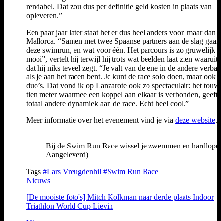
rendabel. Dat zou dus per definitie geld kosten in plaats van
opleveren.”
Een paar jaar later staat het er dus heel anders voor, maar dan 
Mallorca. “Samen met twee Spaanse partners aan de slag gaan
deze swimrun, en wat voor één. Het parcours is zo gruwelijk v
mooi”, vertelt hij terwijl hij trots wat beelden laat zien waaruit b
dat hij niks teveel zegt. “Je valt van de ene in de andere verba
als je aan het racen bent. Je kunt de race solo doen, maar ook i
duo’s. Dat vond ik op Lanzarote ook zo spectaculair: het touw
tien meter waarmee een koppel aan elkaar is verbonden, geeft 
totaal andere dynamiek aan de race. Echt heel cool.”
Meer informatie over het evenement vind je via
deze website
.
Bij de Swim Run Race wissel je zwemmen en hardlopen me
Aangeleverd)
Tags
#Lars Vreugdenhil
#Swim Run Race
Nieuws
[De mooiste foto's] Mitch Kolkman naar derde plaats Indoor
Triathlon World Cup Lievin