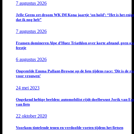
7 augustus 2026
Jelle Geens zet droom WK IM Kona jaartje ‘on hold’: “Het is het enig
dat ik nog heb”
7 augustus 2026
Fransen domineren Alpe d’Huez Triathlon over korte afstand, geen or
feestje
6 augustus 2026
Ongestelde Emma Pallant-Browne op de foto tijdens race: ‘Dit is de rea
voor vrouwen’
24 mei 2023
Ongekend heftige beelden: automobilist rijdt doelbewust Jorik van E
van fiets
22 oktober 2020
Voorkom tintelende tenen en verdoofde voeten tijdens het fietsen