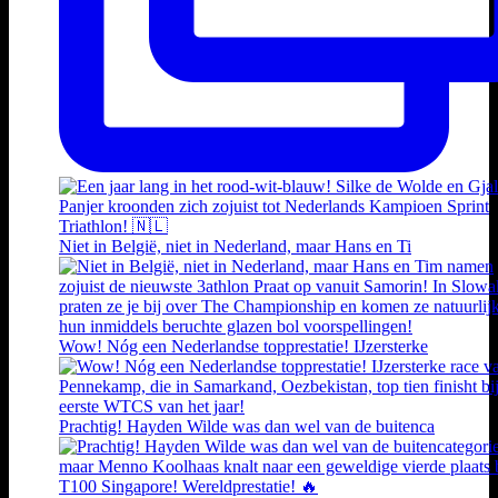
Niet in België, niet in Nederland, maar Hans en Ti
Wow! Nóg een Nederlandse topprestatie! IJzersterke
Prachtig! Hayden Wilde was dan wel van de buitenca