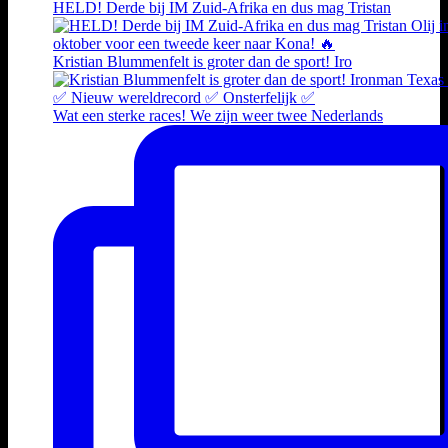
HELD! Derde bij IM Zuid-Afrika en dus mag Tristan
Kristian Blummenfelt is groter dan de sport! Iro
Wat een sterke races! We zijn weer twee Nederlands