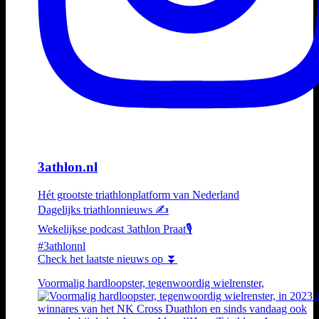
3athlon.nl
Hét grootste triathlonplatform van Nederland
Dagelijks triathlonnieuws ✍️
Wekelijkse podcast 3athlon Praat🎙️
#3athlonnl
Check het laatste nieuws op ⏬
Voormalig hardloopster, tegenwoordig wielrenster,