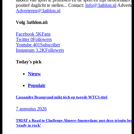
positief daglicht te stellen... Contact:
Info@3athlon.nl
Adverter
Adverteren@3athlon.nl
Volg 3athlon.nl:
Facebook
5K
Fans
Twitter
0
Followers
Youtube
401
Subscriber
Instagram
3.2K
Followers
Today's pick
Nieuw
Populair
Cassandre Beaugrand mikt tóch op tweede WTCS-titel
7 augustus 2026
TRIAT x Road to Challenge Almere-Amsterdam: met deze trisuits ben 
‘ready to rock’