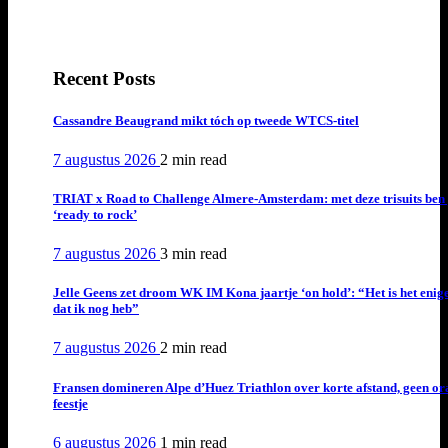
Recent Posts
Cassandre Beaugrand mikt tóch op tweede WTCS-titel
7 augustus 2026
2 min
read
TRIAT x Road to Challenge Almere-Amsterdam: met deze trisuits ben 
‘ready to rock’
7 augustus 2026
3 min
read
Jelle Geens zet droom WK IM Kona jaartje ‘on hold’: “Het is het enig
dat ik nog heb”
7 augustus 2026
2 min
read
Fransen domineren Alpe d’Huez Triathlon over korte afstand, geen or
feestje
6 augustus 2026
1 min
read