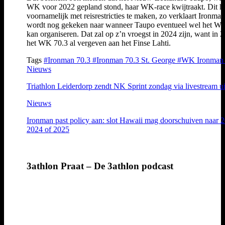
WK voor 2022 gepland stond, haar WK-race kwijtraakt. Dit he
voornamelijk met reisrestricties te maken, zo verklaart Ironman
wordt nog gekeken naar wanneer Taupo eventueel wel het W
kan organiseren. Dat zal op z’n vroegst in 2024 zijn, want in 2
het WK 70.3 al vergeven aan het Finse Lahti.
Tags
#Ironman 70.3
#Ironman 70.3 St. George
#WK Ironman 
Nieuws
Triathlon Leiderdorp zendt NK Sprint zondag via livestream ui
Nieuws
Ironman past policy aan: slot Hawaii mag doorschuiven naar 
2024 of 2025
3athlon Praat – De 3athlon podcast