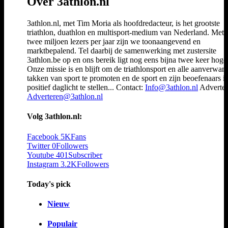
Over 3athlon.nl
3athlon.nl, met Tim Moria als hoofdredacteur, is het grootste
triathlon, duathlon en multisport-medium van Nederland. Met 
twee miljoen lezers per jaar zijn we toonaangevend en
marktbepalend. Tel daarbij de samenwerking met zustersite
3athlon.be op en ons bereik ligt nog eens bijna twee keer hoger
Onze missie is en blijft om de triathlonsport en alle aanverwan
takken van sport te promoten en de sport en zijn beoefenaars i
positief daglicht te stellen... Contact:
Info@3athlon.nl
Adverter
Adverteren@3athlon.nl
Volg 3athlon.nl:
Facebook
5K
Fans
Twitter
0
Followers
Youtube
401
Subscriber
Instagram
3.2K
Followers
Today's pick
Nieuw
Populair