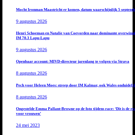
Mocht Ironman Maastricht er komen, datum waarschijnlijk 5 septemb
9 augustus 2026
Henri Schoeman en Natalie van Coevorden naar dominante overwinn
IM 70.3 Lapu-Lapu
9 augustus 2026
Openbaar account: MIVD-directeur jarenlang te volgen via Strava
8 augustus 2026
Pech voor Heleen Moes: streep door IM Kalmar, ook Wales onduideli
8 augustus 2026
Ongestelde Emma Pallant-Browne op de foto tijdens race: ‘Dit is de rea
voor vrouwen’
24 mei 2023