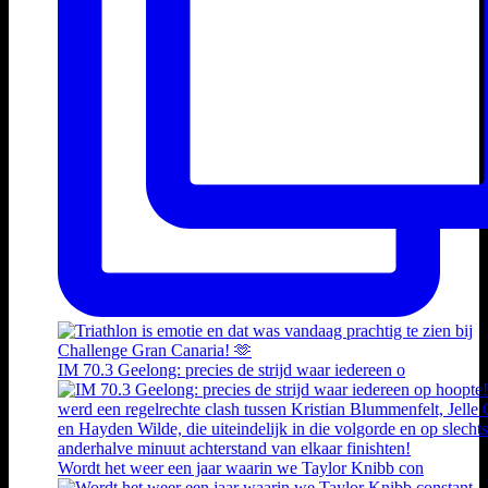
IM 70.3 Geelong: precies de strijd waar iedereen o
Wordt het weer een jaar waarin we Taylor Knibb con