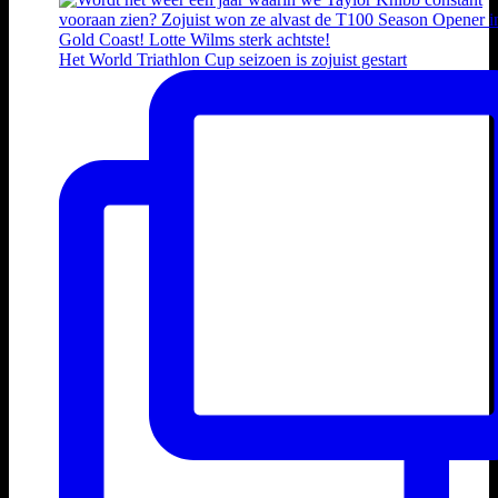
Het World Triathlon Cup seizoen is zojuist gestart