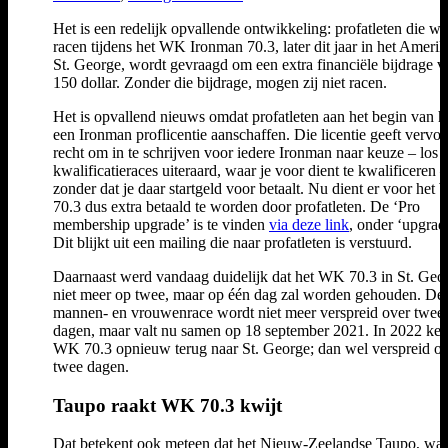
Het is een redelijk opvallende ontwikkeling: profatleten die wi
racen tijdens het WK Ironman 70.3, later dit jaar in het Ameri
St. George, wordt gevraagd om een extra financiële bijdrage v
150 dollar. Zonder die bijdrage, mogen zij niet racen.
Het is opvallend nieuws omdat profatleten aan het begin van he
een Ironman proflicentie aanschaffen. Die licentie geeft vervo
recht om in te schrijven voor iedere Ironman naar keuze – los 
kwalificatieraces uiteraard, waar je voor dient te kwalificeren –
zonder dat je daar startgeld voor betaalt. Nu dient er voor het
70.3 dus extra betaald te worden door profatleten. De ‘Pro
membership upgrade’ is te vinden
via deze link
, onder ‘upgrad
Dit blijkt uit een mailing die naar profatleten is verstuurd.
Daarnaast werd vandaag duidelijk dat het WK 70.3 in St. Geo
niet meer op twee, maar op één dag zal worden gehouden. De
mannen- en vrouwenrace wordt niet meer verspreid over twee
dagen, maar valt nu samen op 18 september 2021. In 2022 keer
WK 70.3 opnieuw terug naar St. George; dan wel verspreid o
twee dagen.
Taupo raakt WK 70.3 kwijt
Dat betekent ook meteen dat het Nieuw-Zeelandse Taupo, waa