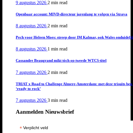
9 augustus 2026
2 min
read
Openbaar account: MIVD-directeur jarenlang te volgen via Strava
8 augustus 2026
2 min
read
Pech voor Heleen Moes: streep door IM Kalmar, ook Wales onduideli
8 augustus 2026
1 min
read
Cassandre Beaugrand mikt tóch op tweede WTCS-titel
7 augustus 2026
2 min
read
TRIAT x Road to Challenge Almere-Amsterdam: met deze trisuits ben 
‘ready to rock’
7 augustus 2026
3 min
read
Aanmelden Nieuwsbrief
*
Verplicht veld