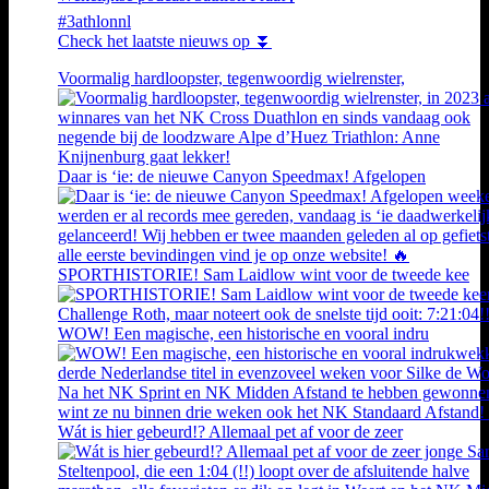
#3athlonnl
Check het laatste nieuws op ⏬
Voormalig hardloopster, tegenwoordig wielrenster,
Daar is ‘ie: de nieuwe Canyon Speedmax! Afgelopen
SPORTHISTORIE! Sam Laidlow wint voor de tweede kee
WOW! Een magische, een historische en vooral indru
Wát is hier gebeurd!? Allemaal pet af voor de zeer