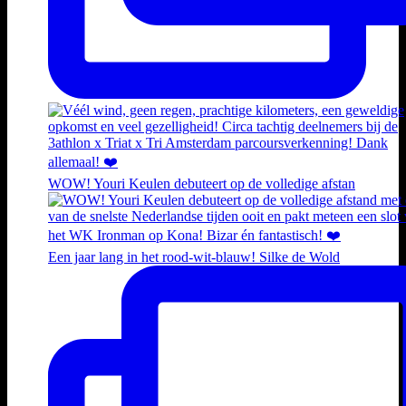
WOW! Youri Keulen debuteert op de volledige afstan
Een jaar lang in het rood-wit-blauw! Silke de Wold