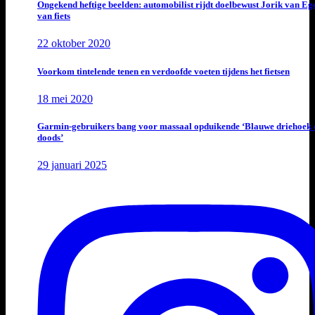
Ongekend heftige beelden: automobilist rijdt doelbewust Jorik van E
van fiets
22 oktober 2020
Voorkom tintelende tenen en verdoofde voeten tijdens het fietsen
18 mei 2020
Garmin-gebruikers bang voor massaal opduikende ‘Blauwe driehoek 
doods’
29 januari 2025