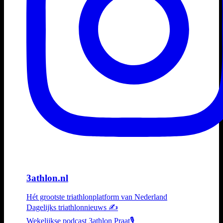
3athlon.nl
Hét grootste triathlonplatform van Nederland
Dagelijks triathlonnieuws ✍️
Wekelijkse podcast 3athlon Praat🎙️