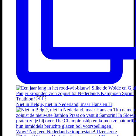
Niet in België, niet in Nederland, maar Hans en Ti
Wow! Nóg een Nederlandse topprestatie! IJzersterke