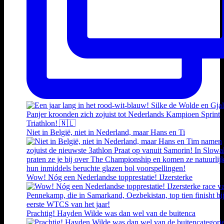
Niet in België, niet in Nederland, maar Hans en Ti
Wow! Nóg een Nederlandse topprestatie! IJzersterke
Prachtig! Hayden Wilde was dan wel van de buitenca