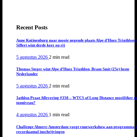
Recent Posts
Anne Knijnenburg naar mooie negende plaats Alpe d’Huez Triathlon, 
Siffert wint derde keer op rij
5 augustus 2026
2 min
read
Thomas Steger wint Alpe d’Huez Triathlon, Bram Smit (25e) beste
Nederlander
5 augustus 2026
2 min
read
3athlon Praat Aflevering #350 – WTCS of Long Distance moeilijker o
topniveau?
4 augustus 2026
1 min
read
Challenge Almere-Amsterdam voegt vuurwerkshow aan programma t
recordaantal inschrijvingen