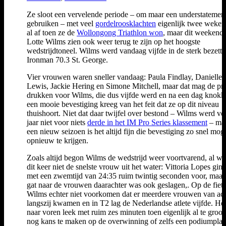
Ze sloot een vervelende periode – om maar een understatement
gebruiken – met veel
gordelroosklachten
eigenlijk twee weken
al af toen ze de
Wollongong Triathlon won
, maar dit weekend 
Lotte Wilms zien ook weer terug te zijn op het hoogste
wedstrijdtoneel. Wilms werd vandaag vijfde in de sterk bezette
Ironman 70.3 St. George.
Vier vrouwen waren sneller vandaag: Paula Findlay, Danielle
Lewis, Jackie Hering en Simone Mitchell, maar dat mag de pre
drukken voor Wilms, die dus vijfde werd en na een dag knokk
een mooie bevestiging kreeg van het feit dat ze op dit niveau
thuishoort. Niet dat daar twijfel over bestond – Wilms werd vo
jaar niet voor niets
derde in het IM Pro Series klassement
– maa
een nieuw seizoen is het altijd fijn die bevestiging zo snel moge
opnieuw te krijgen.
Zoals altijd begon Wilms de wedstrijd weer voortvarend, al wa
dit keer niet de snelste vrouw uit het water: Vittoria Lopes gin
met een zwemtijd van 24:35 ruim twintig seconden voor, maar
gat naar de vrouwen daarachter was ook geslagen,. Op de fiet
Wilms echter niet voorkomen dat er meerdere vrouwen van ac
langszij kwamen en in T2 lag de Nederlandse atlete vijfde. Het
naar voren leek met ruim zes minuten toen eigenlijk al te groo
nog kans te maken op de overwinning of zelfs een podiumplaa