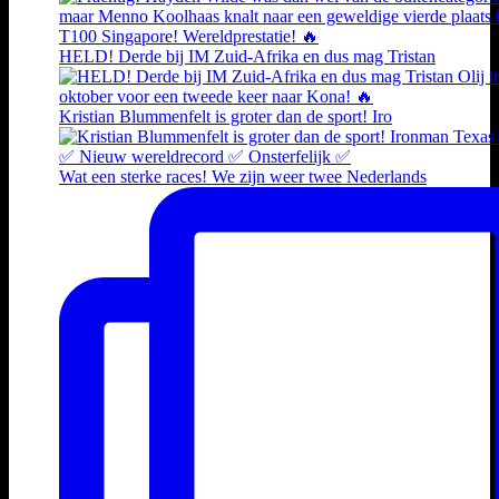
HELD! Derde bij IM Zuid-Afrika en dus mag Tristan
Kristian Blummenfelt is groter dan de sport! Iro
Wat een sterke races! We zijn weer twee Nederlands