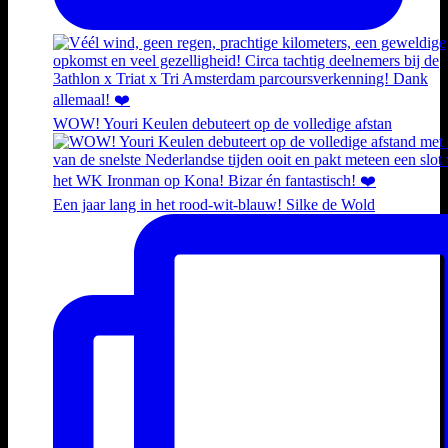
WOW! Youri Keulen debuteert op de volledige afstan
Een jaar lang in het rood-wit-blauw! Silke de Wold