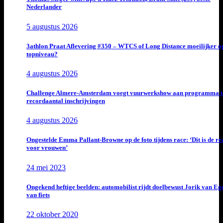
Nederlander
5 augustus 2026
3athlon Praat Aflevering #350 – WTCS of Long Distance moeilijker o
topniveau?
4 augustus 2026
Challenge Almere-Amsterdam voegt vuurwerkshow aan programma t
recordaantal inschrijvingen
4 augustus 2026
Ongestelde Emma Pallant-Browne op de foto tijdens race: ‘Dit is de rea
voor vrouwen’
24 mei 2023
Ongekend heftige beelden: automobilist rijdt doelbewust Jorik van E
van fiets
22 oktober 2020