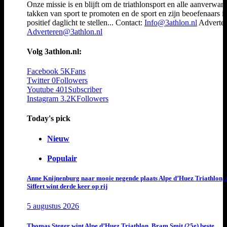
Onze missie is en blijft om de triathlonsport en alle aanverwan
takken van sport te promoten en de sport en zijn beoefenaars i
positief daglicht te stellen... Contact:
Info@3athlon.nl
Adverter
Adverteren@3athlon.nl
Volg 3athlon.nl:
Facebook
5K
Fans
Twitter
0
Followers
Youtube
401
Subscriber
Instagram
3.2K
Followers
Today's pick
Nieuw
Populair
Anne Knijnenburg naar mooie negende plaats Alpe d’Huez Triathlon, 
Siffert wint derde keer op rij
5 augustus 2026
Thomas Steger wint Alpe d’Huez Triathlon, Bram Smit (25e) beste