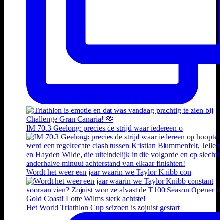
IM 70.3 Geelong: precies de strijd waar iedereen o
Wordt het weer een jaar waarin we Taylor Knibb con
Het World Triathlon Cup seizoen is zojuist gestart