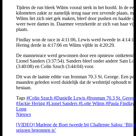
Tijdens de run bleek Wilms vooral sterk in het hoofd. In de eer
kilometers zakte ze namelijk terug naar een zevende plaats, ma
Wilms liet zich niet gek maken, bleef door pushen en haalde o
weer twee dames in. Daarmee verzekerde ze zich van haar vij
plaats.
Findlay won de race in 4:11:06, Lewis werd tweede in 4:14:12
Hering derde in 4:17:06 en Wilms vijfde in 4:20:29.
De mannenrace werd gewonnen door een opnieuw ontketend
Lionel Sanders (3:37:54). Sanders bleef onder andere Sam Lo
(3:40:08) en Colin Szuch (3:44:04) voor.
Dit was de laatste editie van Ironman 70.3 St. George. Een paa
maanden geleden werd duidelijk dat de wedstrijd ophoudt te
bestaan.
Tags
#Colin Szuch
#Danielle Lewis
#Ironman 70.3 St. Georg
#Jackie Hering
#Lionel Sanders
#Lotte Wilms
#Paula Findlay
Long
Nieuws
[VIDEO] Marlene de Boer tweede bij Challenge Salou: ‘Blij d
seizoen begonnen is’