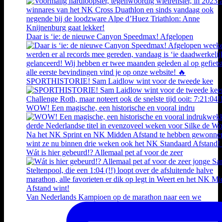
Daar is ‘ie: de nieuwe Canyon Speedmax! Afgelopen
SPORTHISTORIE! Sam Laidlow wint voor de tweede kee
WOW! Een magische, een historische en vooral indru
Wát is hier gebeurd!? Allemaal pet af voor de zeer
Van Nederlands Kampioen op de marathon naar een we