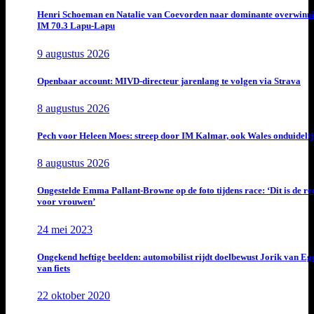
Henri Schoeman en Natalie van Coevorden naar dominante overwinn
IM 70.3 Lapu-Lapu
9 augustus 2026
Openbaar account: MIVD-directeur jarenlang te volgen via Strava
8 augustus 2026
Pech voor Heleen Moes: streep door IM Kalmar, ook Wales onduideli
8 augustus 2026
Ongestelde Emma Pallant-Browne op de foto tijdens race: ‘Dit is de rea
voor vrouwen’
24 mei 2023
Ongekend heftige beelden: automobilist rijdt doelbewust Jorik van E
van fiets
22 oktober 2020