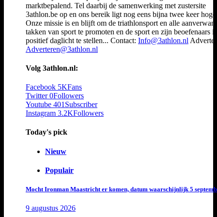
marktbepalend. Tel daarbij de samenwerking met zustersite
3athlon.be op en ons bereik ligt nog eens bijna twee keer hoger
Onze missie is en blijft om de triathlonsport en alle aanverwan
takken van sport te promoten en de sport en zijn beoefenaars i
positief daglicht te stellen... Contact:
Info@3athlon.nl
Adverter
Adverteren@3athlon.nl
Volg 3athlon.nl:
Facebook
5K
Fans
Twitter
0
Followers
Youtube
401
Subscriber
Instagram
3.2K
Followers
Today's pick
Nieuw
Populair
Mocht Ironman Maastricht er komen, datum waarschijnlijk 5 septemb
9 augustus 2026