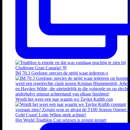
IM 70.3 Geelong: precies de strijd waar iedereen o
Wordt het weer een jaar waarin we Taylor Knibb con
Het World Triathlon Cup seizoen is zojuist gestart