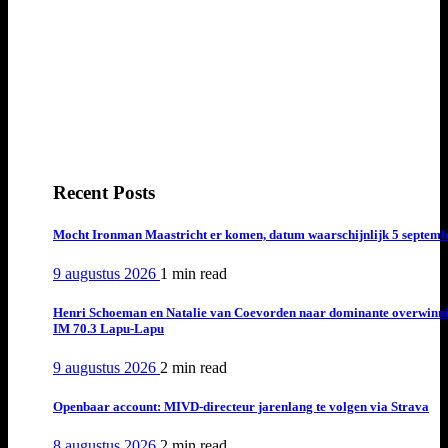
Recent Posts
Mocht Ironman Maastricht er komen, datum waarschijnlijk 5 septemb
9 augustus 2026
1 min
read
Henri Schoeman en Natalie van Coevorden naar dominante overwinn
IM 70.3 Lapu-Lapu
9 augustus 2026
2 min
read
Openbaar account: MIVD-directeur jarenlang te volgen via Strava
8 augustus 2026
2 min
read