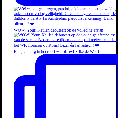
WOW! Youri Keulen debuteert op de volledige afstan
Een jaar lang in het rood-wit-blauw! Silke de Wold