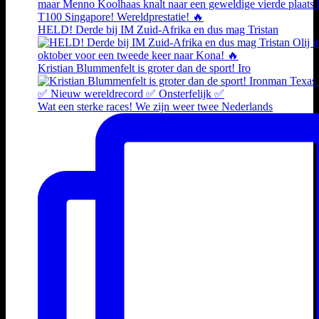
HELD! Derde bij IM Zuid-Afrika en dus mag Tristan
Kristian Blummenfelt is groter dan de sport! Iro
Wat een sterke races! We zijn weer twee Nederlands