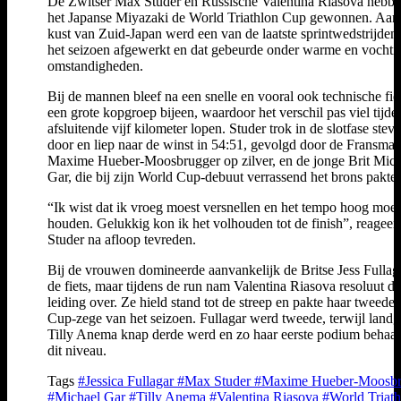
De Zwitser Max Studer en Russische Valentina Riasova hebbe
het Japanse Miyazaki de World Triathlon Cup gewonnen. Aan
kust van Zuid-Japan werd een van de laatste sprintwedstrijden
het seizoen afgewerkt en dat gebeurde onder warme en vochti
omstandigheden.
Bij de mannen bleef na een snelle en vooral ook technische fiet
een grote kopgroep bijeen, waardoor het verschil pas viel tijde
afsluitende vijf kilometer lopen. Studer trok in de slotfase stevi
door en liep naar de winst in 54:51, gevolgd door de Fransma
Maxime Hueber-Moosbrugger op zilver, en de jonge Brit Mich
Gar, die bij zijn World Cup-debuut verrassend het brons pakte.
“Ik wist dat ik vroeg moest versnellen en het tempo hoog moes
houden. Gelukkig kon ik het volhouden tot de finish”, reageer
Studer na afloop tevreden.
Bij de vrouwen domineerde aanvankelijk de Britse Jess Fullag
de fiets, maar tijdens de run nam Valentina Riasova resoluut de
leiding over. Ze hield stand tot de streep en pakte haar tweede
Cup-zege van het seizoen. Fullagar werd tweede, terwijl land
Tilly Anema knap derde werd en zo haar eerste podium behaa
dit niveau.
Tags
#Jessica Fullagar
#Max Studer
#Maxime Hueber-Moosbr
#Michael Gar
#Tilly Anema
#Valentina Riasova
#World Triath