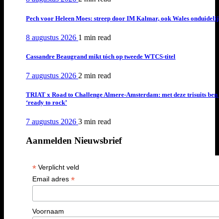
Pech voor Heleen Moes: streep door IM Kalmar, ook Wales onduideli
8 augustus 2026
1 min
read
Cassandre Beaugrand mikt tóch op tweede WTCS-titel
7 augustus 2026
2 min
read
TRIAT x Road to Challenge Almere-Amsterdam: met deze trisuits ben 
‘ready to rock’
7 augustus 2026
3 min
read
Aanmelden Nieuwsbrief
*
Verplicht veld
*
Email adres
Voornaam