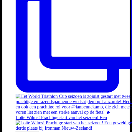
Lotte Wilms! Prachtige start van het seizoen! Een