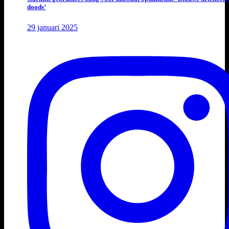
doods’
29 januari 2025