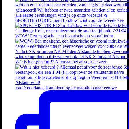
SPORTHISTORIE! Sam Laidlow wint voor de tweede kee
WOW! Een magische, een historische en vooral indru
Wát is hier gebeurd!? Allemaal pet af voor de zeer
Van Nederlands Kampioen op de marathon naar een we