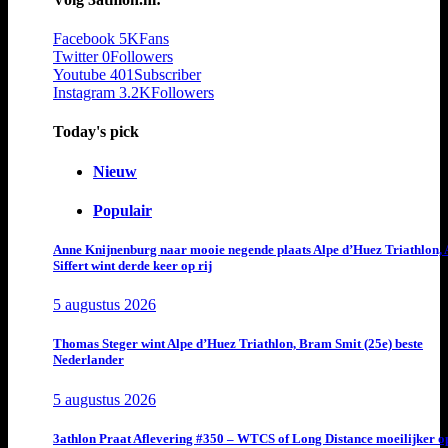
Facebook
5K
Fans
Twitter
0
Followers
Youtube
401
Subscriber
Instagram
3.2K
Followers
Today's pick
Nieuw
Populair
Anne Knijnenburg naar mooie negende plaats Alpe d’Huez Triathlon, 
Siffert wint derde keer op rij
5 augustus 2026
Thomas Steger wint Alpe d’Huez Triathlon, Bram Smit (25e) beste
Nederlander
5 augustus 2026
3athlon Praat Aflevering #350 – WTCS of Long Distance moeilijker o