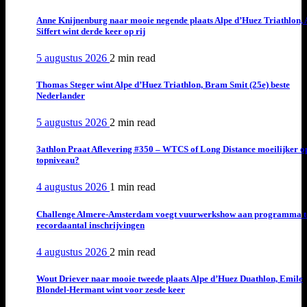
Anne Knijnenburg naar mooie negende plaats Alpe d’Huez Triathlon, 
Siffert wint derde keer op rij
5 augustus 2026
2 min
read
Thomas Steger wint Alpe d’Huez Triathlon, Bram Smit (25e) beste
Nederlander
5 augustus 2026
2 min
read
3athlon Praat Aflevering #350 – WTCS of Long Distance moeilijker o
topniveau?
4 augustus 2026
1 min
read
Challenge Almere-Amsterdam voegt vuurwerkshow aan programma t
recordaantal inschrijvingen
4 augustus 2026
2 min
read
Wout Driever naar mooie tweede plaats Alpe d’Huez Duathlon, Emile
Blondel-Hermant wint voor zesde keer