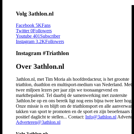
Volg 3athlon.nl
Facebook
5K
Fans
Twitter
0
Followers
Youtube
401
Subscriber
Instagram
3.2K
Followers
Instagram #Triathlon
Over 3athlon.nl
3athlon.nl, met Tim Moria als hoofdredacteur, is het grootste
triathlon, duathlon en multisport-medium van Nederland. Met 
twee miljoen lezers per jaar zijn we toonaangevend en
marktbepalend. Tel daarbij de samenwerking met zustersite
3athlon.be op en ons bereik ligt nog eens bijna twee keer hoger
Onze missie is en blijft om de triathlonsport en alle aanverwan
takken van sport te promoten en de sport en zijn beoefenaars i
positief daglicht te stellen... Contact:
Info@3athlon.nl
Adverter
Adverteren@3athlon.nl
Volg 3athlon.nl: