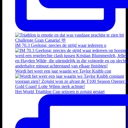
IM 70.3 Geelong: precies de strijd waar iedereen o
Wordt het weer een jaar waarin we Taylor Knibb con
Het World Triathlon Cup seizoen is zojuist gestart