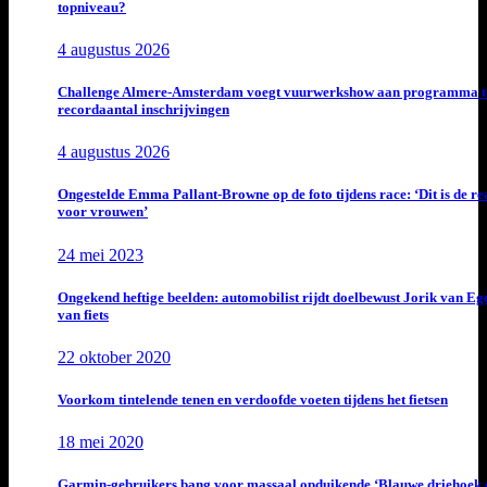
topniveau?
4 augustus 2026
Challenge Almere-Amsterdam voegt vuurwerkshow aan programma t
recordaantal inschrijvingen
4 augustus 2026
Ongestelde Emma Pallant-Browne op de foto tijdens race: ‘Dit is de rea
voor vrouwen’
24 mei 2023
Ongekend heftige beelden: automobilist rijdt doelbewust Jorik van E
van fiets
22 oktober 2020
Voorkom tintelende tenen en verdoofde voeten tijdens het fietsen
18 mei 2020
Garmin-gebruikers bang voor massaal opduikende ‘Blauwe driehoek 