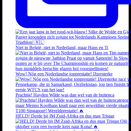
Niet in België, niet in Nederland, maar Hans en Ti
Wow! Nóg een Nederlandse topprestatie! IJzersterke
Prachtig! Hayden Wilde was dan wel van de buitenca
HELD! Derde bij IM Zuid-Afrika en dus mag Tristan