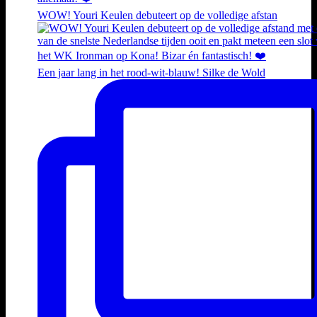
WOW! Youri Keulen debuteert op de volledige afstan
Een jaar lang in het rood-wit-blauw! Silke de Wold