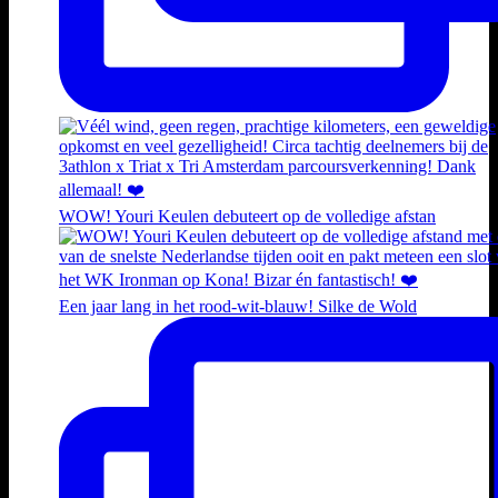
WOW! Youri Keulen debuteert op de volledige afstan
Een jaar lang in het rood-wit-blauw! Silke de Wold