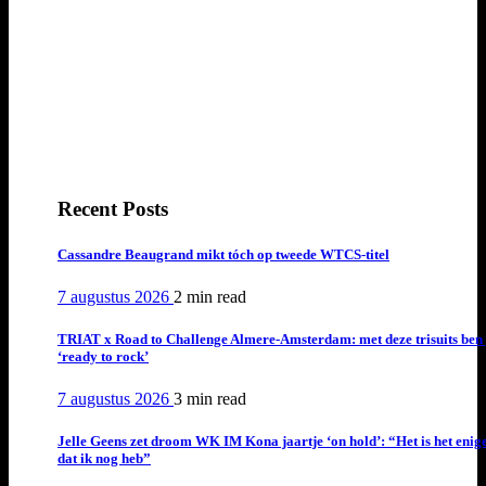
Recent Posts
Cassandre Beaugrand mikt tóch op tweede WTCS-titel
7 augustus 2026
2 min
read
TRIAT x Road to Challenge Almere-Amsterdam: met deze trisuits ben 
‘ready to rock’
7 augustus 2026
3 min
read
Jelle Geens zet droom WK IM Kona jaartje ‘on hold’: “Het is het enig
dat ik nog heb”