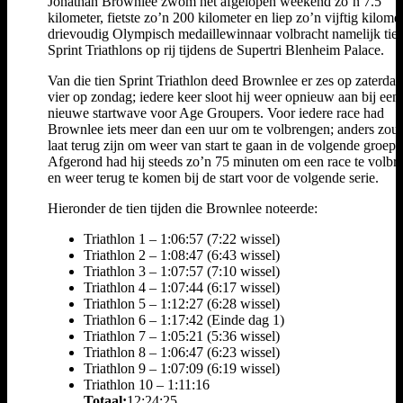
Jonathan Brownlee zwom het afgelopen weekend zo’n 7.5
kilometer, fietste zo’n 200 kilometer en liep zo’n vijftig kilome
drievoudig Olympisch medaillewinnaar volbracht namelijk tie
Sprint Triathlons op rij tijdens de Supertri Blenheim Palace.
Van die tien Sprint Triathlon deed Brownlee er zes op zaterdag
vier op zondag; iedere keer sloot hij weer opnieuw aan bij een
nieuwe startwave voor Age Groupers. Voor iedere race had
Brownlee iets meer dan een uur om te volbrengen; anders zou h
laat terug zijn om weer van start te gaan in de volgende groep.
Afgerond had hij steeds zo’n 75 minuten om een race te volbr
en weer terug te komen bij de start voor de volgende serie.
Hieronder de tien tijden die Brownlee noteerde:
Triathlon 1 – 1:06:57 (7:22 wissel)
Triathlon 2 – 1:08:47 (6:43 wissel)
Triathlon 3 – 1:07:57 (7:10 wissel)
Triathlon 4 – 1:07:44 (6:17 wissel)
Triathlon 5 – 1:12:27 (6:28 wissel)
Triathlon 6 – 1:17:42 (Einde dag 1)
Triathlon 7 – 1:05:21 (5:36 wissel)
Triathlon 8 – 1:06:47 (6:23 wissel)
Triathlon 9 – 1:07:09 (6:19 wissel)
Triathlon 10 – 1:11:16
Totaal:
12:24:25