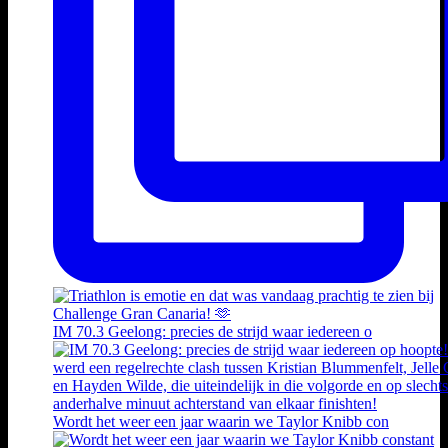
IM 70.3 Geelong: precies de strijd waar iedereen o
Wordt het weer een jaar waarin we Taylor Knibb con