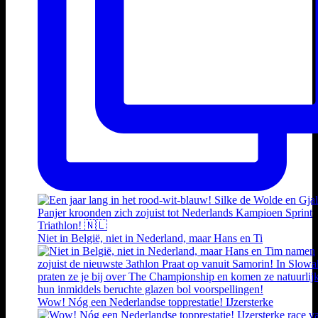
Niet in België, niet in Nederland, maar Hans en Ti
Wow! Nóg een Nederlandse topprestatie! IJzersterke