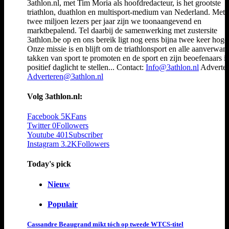
3athlon.nl, met Tim Moria als hoofdredacteur, is het grootste
triathlon, duathlon en multisport-medium van Nederland. Met 
twee miljoen lezers per jaar zijn we toonaangevend en
marktbepalend. Tel daarbij de samenwerking met zustersite
3athlon.be op en ons bereik ligt nog eens bijna twee keer hoger
Onze missie is en blijft om de triathlonsport en alle aanverwan
takken van sport te promoten en de sport en zijn beoefenaars i
positief daglicht te stellen... Contact:
Info@3athlon.nl
Adverter
Adverteren@3athlon.nl
Volg 3athlon.nl:
Facebook
5K
Fans
Twitter
0
Followers
Youtube
401
Subscriber
Instagram
3.2K
Followers
Today's pick
Nieuw
Populair
Cassandre Beaugrand mikt tóch op tweede WTCS-titel