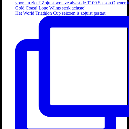
Het World Triathlon Cup seizoen is zojuist gestart