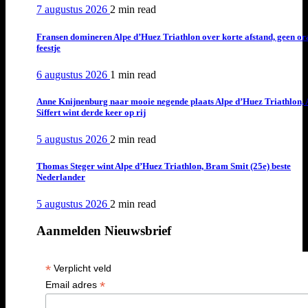
7 augustus 2026
2 min
read
Fransen domineren Alpe d’Huez Triathlon over korte afstand, geen or
feestje
6 augustus 2026
1 min
read
Anne Knijnenburg naar mooie negende plaats Alpe d’Huez Triathlon, 
Siffert wint derde keer op rij
5 augustus 2026
2 min
read
Thomas Steger wint Alpe d’Huez Triathlon, Bram Smit (25e) beste
Nederlander
5 augustus 2026
2 min
read
Aanmelden Nieuwsbrief
*
Verplicht veld
*
Email adres