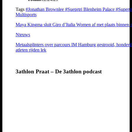
Tags
#Jonathan Brownlee
#Sueprtri Blenheim Palace
#Supertr
Multisports
Maya Kingma sluit Giro d’Italia Women af met plaats binnen 
Nieuws
Metaalsplinters over parcours IM Hamburg gestrooid, honder
atleten rijden lek
3athlon Praat – De 3athlon podcast