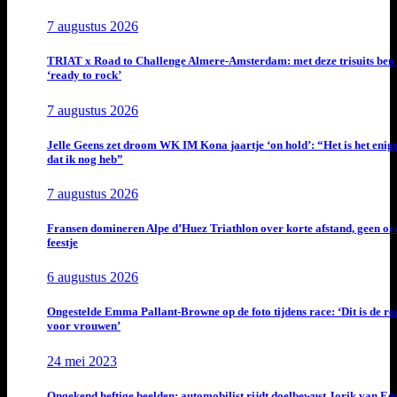
7 augustus 2026
TRIAT x Road to Challenge Almere-Amsterdam: met deze trisuits ben 
‘ready to rock’
7 augustus 2026
Jelle Geens zet droom WK IM Kona jaartje ‘on hold’: “Het is het enig
dat ik nog heb”
7 augustus 2026
Fransen domineren Alpe d’Huez Triathlon over korte afstand, geen or
feestje
6 augustus 2026
Ongestelde Emma Pallant-Browne op de foto tijdens race: ‘Dit is de rea
voor vrouwen’
24 mei 2023
Ongekend heftige beelden: automobilist rijdt doelbewust Jorik van E