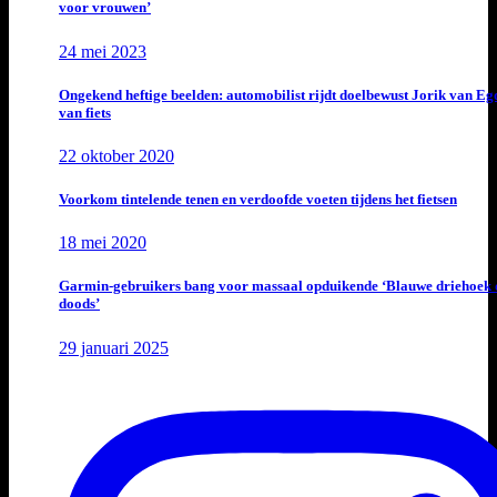
voor vrouwen’
24 mei 2023
Ongekend heftige beelden: automobilist rijdt doelbewust Jorik van E
van fiets
22 oktober 2020
Voorkom tintelende tenen en verdoofde voeten tijdens het fietsen
18 mei 2020
Garmin-gebruikers bang voor massaal opduikende ‘Blauwe driehoek 
doods’
29 januari 2025