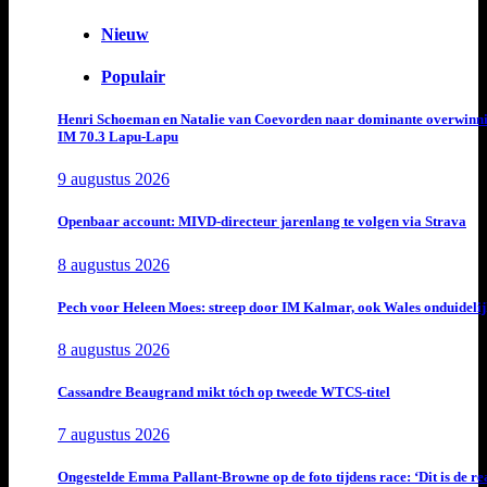
Nieuw
Populair
Henri Schoeman en Natalie van Coevorden naar dominante overwinn
IM 70.3 Lapu-Lapu
9 augustus 2026
Openbaar account: MIVD-directeur jarenlang te volgen via Strava
8 augustus 2026
Pech voor Heleen Moes: streep door IM Kalmar, ook Wales onduideli
8 augustus 2026
Cassandre Beaugrand mikt tóch op tweede WTCS-titel
7 augustus 2026
Ongestelde Emma Pallant-Browne op de foto tijdens race: ‘Dit is de rea