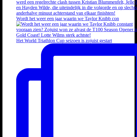
Wordt het weer een jaar waarin we Taylor Knibb con
Het World Triathlon Cup seizoen is zojuist gestart