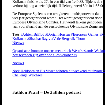
Kolkman finishte als 27e in een tijd van 1:49:38. Tijdens de ru
verloor hij nog aanzienlijk tijd. Hillebregt werd 50e in 1:55:00.
De Europese Spelen is een terugkerend multisportevent dat o
vier jaar georganiseerd wordt. Het wordt georganiseerd door d
Europese Olympische Comités. Het wordt telkens gehouden in
jaar voorafgaand aan de eerstvolgende Olympische Zomerspel
Tags
#Adrien Briffod
#Dorian Horsten
#European Games
#Mi
Kolkman
#Shachar Sagiv
#Vetle Bergsvik Thorn
Nieuws
Organisator Ironman oneens met kritiek Westfriesland: 'We k
best tevreden zijn over hoe alles verlopen is'
Nieuws
Niek Heldoorn en Els Visser behoren dit weekend tot favoriet
Challenge Walchsee
3athlon Praat – De 3athlon podcast