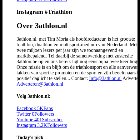
Instagram #Triathlon
Over 3athlon.nl
3athlon.nl, met Tim Moria als hoofdredacteur, is het grootste
triathlon, duathlon en multisport-medium van Nederland. Met 
twee miljoen lezers per jaar zijn we toonaangevend en
marktbepalend. Tel daarbij de samenwerking met zustersite
3athlon.be op en ons bereik ligt nog eens bijna twee keer hoger
Onze missie is en blijft om de triathlonsport en alle aanverwan
takken van sport te promoten en de sport en zijn beoefenaars i
positief daglicht te stellen... Contact:
Info@3athlon.nl
Adverter
Adverteren@3athlon.nl
Volg 3athlon.nl:
Facebook
5K
Fans
Twitter
0
Followers
Youtube
401
Subscriber
Instagram
3.2K
Followers
Today's pick