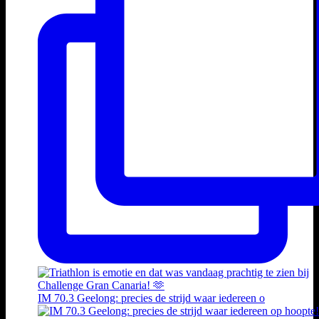
IM 70.3 Geelong: precies de strijd waar iedereen o