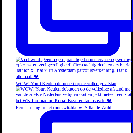
WOW! Youri Keulen debuteert op de volledige afstan
Een jaar lang in het rood-wit-blauw! Silke de Wold