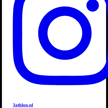
3athlon.nl