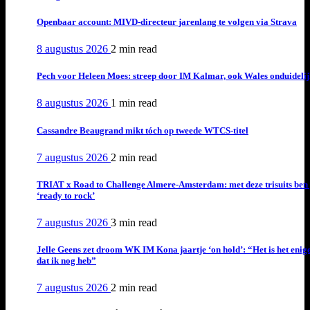
Openbaar account: MIVD-directeur jarenlang te volgen via Strava
8 augustus 2026
2 min
read
Pech voor Heleen Moes: streep door IM Kalmar, ook Wales onduideli
8 augustus 2026
1 min
read
Cassandre Beaugrand mikt tóch op tweede WTCS-titel
7 augustus 2026
2 min
read
TRIAT x Road to Challenge Almere-Amsterdam: met deze trisuits ben 
‘ready to rock’
7 augustus 2026
3 min
read
Jelle Geens zet droom WK IM Kona jaartje ‘on hold’: “Het is het enig
dat ik nog heb”
7 augustus 2026
2 min
read