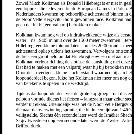
Zowel Mitch Kolkman als Donald Hillebregt is er niet in gesl
een topprestatie te leveren bij de European Games in Polen. B
Nederlanders kwamen op behoorlijke achterstand binnen in de
de Noor Vetle Bergsvik Thorn gewonnen race. Kolkman had 
pech dat hij bij een valpartij betrokken raakte.
Kolkman kwam nog wel op indrukwekkende wijze als eerste ui
water – na 19:05 minuut over de 1500 meter zwemmen – terwi
Hillebregt een kleine minuut later – precies 20:00 rond – meer
achterstand opliep tijdens het zwemmen. Vervolgens ontstond 
de fiets een groot peloton dat Hillebregt sowieso niet aan maar
Kolkman verloor richting de slotfase de aansluiting met deze g
Dat had te maken met een valpartij waar hij bij betrokken raakt
Door de – overigens kleine – achterstand waarmee hij aan het
looponderdeel begon, lukte het Kolkman niet meer om nog een
van betekenis te spelen in de wedstrijd.
Tijdens dat looponderdeel viel de grote kopgroep – dat dus ee
peloton vormde tijdens het fietsen – langzaam maar zeker stee
verder uit elkaar. Uiteindelijk was het de Noor Vetle Bergsvik
die naar de overwinning sprintte, die hij in een tijd van 1:46:50
veiligstelde. Slechts één seconde later werd de Israëliër Shacha
Sagiv tweede en nog een seconde later werd de Zwitser Adrie
Briffod derde.