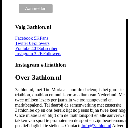
Volg 3athlon.nl
Facebook
5K
Fans
Twitter
0
Followers
Youtube
401
Subscriber
Instagram
3.2K
Followers
Instagram #Triathlon
Over 3athlon.nl
3athlon.nl, met Tim Moria als hoofdredacteur, is het grootste
triathlon, duathlon en multisport-medium van Nederland. Met 
twee miljoen lezers per jaar zijn we toonaangevend en
marktbepalend. Tel daarbij de samenwerking met zustersite
3athlon.be op en ons bereik ligt nog eens bijna twee keer hoger
Onze missie is en blijft om de triathlonsport en alle aanverwan
takken van sport te promoten en de sport en zijn beoefenaars i
positief daglicht te stellen... Contact:
Info@3athlon.nl
Adverter