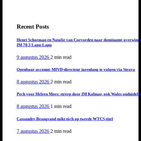
Recent Posts
Henri Schoeman en Natalie van Coevorden naar dominante overwinn
IM 70.3 Lapu-Lapu
9 augustus 2026
2 min
read
Openbaar account: MIVD-directeur jarenlang te volgen via Strava
8 augustus 2026
2 min
read
Pech voor Heleen Moes: streep door IM Kalmar, ook Wales onduideli
8 augustus 2026
1 min
read
Cassandre Beaugrand mikt tóch op tweede WTCS-titel
7 augustus 2026
2 min
read