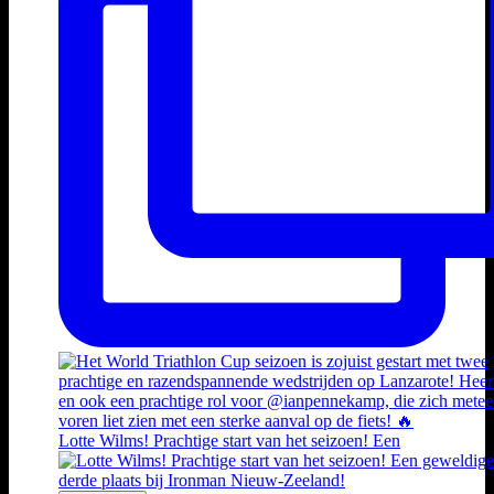
Lotte Wilms! Prachtige start van het seizoen! Een