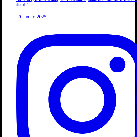
doods’
29 januari 2025