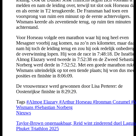
melden en nam de leiding over, terwijl tot slot ook Horseau da
en als eerste in T2 terugkeerde. De Fransman had toen een
voorsprong van ruim een minuut op de eerste achtervolgers.
Wismans keerde als zeventiende terug, op ruim tien minuten
achterstand.
Voor Horseau volgde een marathon waar hij nog heel even
Mesagner voorbij zag komen, na zo’n zes kilometer, maar daa
nam hij toch de leiding terug en zou hij ook redelijk onbedreig
de overwinning lopen. Hij won de race in 7:48:18. De Israëlie
Almog Elazary werd tweede in 7:52:38 en de Zweed Sebastia
Norberg werd derde in 7:52:52. Met een goede marathon rukt
Wismans uiteindelijk op tot een tiende plaats; hij won dus mee
posities en finishte in 8:06:09.
De vrouwenrace werd gewonnen door Lisa Perterer: de
Oostenrijkse finishte in 8:29:29.
Tags
#Almog Elazary
#Arthur Horseau
#Ironman Cozumel
#M
Wismans
#Sebastian Norberg
Nieuws
Taylor-Brown ongenaakbaar, Reid wint zinderend duel Lagun
Phuket Triathlon 2025