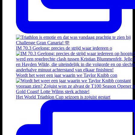
IM 70.3 Geelong: precies de strijd waar iedereen o
Wordt het weer een jaar waarin we Taylor Knibb con
Het World Triathlon Cup seizoen is zojuist gestart