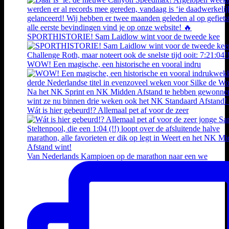
SPORTHISTORIE! Sam Laidlow wint voor de tweede kee
WOW! Een magische, een historische en vooral indru
Wát is hier gebeurd!? Allemaal pet af voor de zeer
Van Nederlands Kampioen op de marathon naar een we