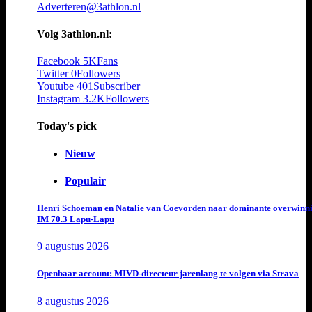
Adverteren@3athlon.nl
Volg 3athlon.nl:
Facebook
5K
Fans
Twitter
0
Followers
Youtube
401
Subscriber
Instagram
3.2K
Followers
Today's pick
Nieuw
Populair
Henri Schoeman en Natalie van Coevorden naar dominante overwinn
IM 70.3 Lapu-Lapu
9 augustus 2026
Openbaar account: MIVD-directeur jarenlang te volgen via Strava
8 augustus 2026