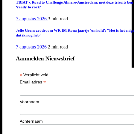
TRIAT x Road to Challenge Almere-Amsterdam: met deze trisuits ben 
‘ready to rock’
7 augustus 2026
3 min
read
Jelle Geens zet droom WK IM Kona jaartje ‘on hold’: “Het is het enig
dat ik nog heb”
7 augustus 2026
2 min
read
Aanmelden Nieuwsbrief
*
Verplicht veld
*
Email adres
Voornaam
Achternaam