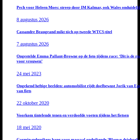
Pech voor Heleen Moes: streep door IM Kalmar, ook Wales onduideli
8 augustus 2026
Cassandre Beaugrand mikt tóch op tweede WTCS-titel
7 augustus 2026
Ongestelde Emma Pallant-Browne op de foto tijdens race: ‘Dit is de rea
voor vrouwen’
24 mei 2023
Ongekend heftige beelden: automobilist rijdt doelbewust Jorik van E
van fiets
22 oktober 2020
Voorkom tintelende tenen en verdoofde voeten tijdens het fietsen
18 mei 2020
Garmin-gebruikers bang voor massaal opduikende ‘Blauwe driehoek 