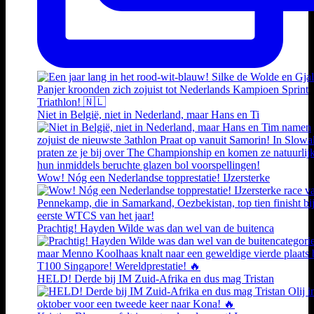
Niet in België, niet in Nederland, maar Hans en Ti
Wow! Nóg een Nederlandse topprestatie! IJzersterke
Prachtig! Hayden Wilde was dan wel van de buitenca
HELD! Derde bij IM Zuid-Afrika en dus mag Tristan