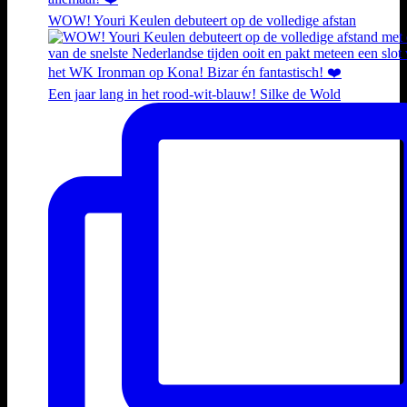
WOW! Youri Keulen debuteert op de volledige afstan
Een jaar lang in het rood-wit-blauw! Silke de Wold