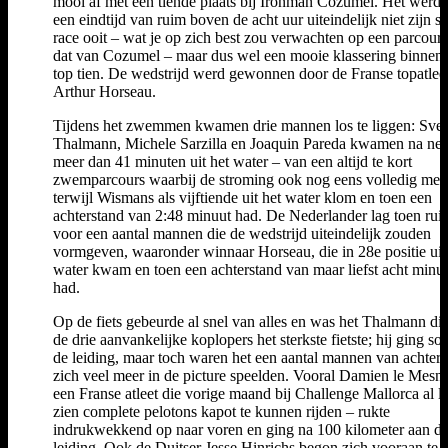
mooi af met een tiende plaats bij Ironman Cozumel. Het werd
een eindtijd van ruim boven de acht uur uiteindelijk niet zijn sn
race ooit – wat je op zich best zou verwachten op een parcours
dat van Cozumel – maar dus wel een mooie klassering binnen
top tien. De wedstrijd werd gewonnen door de Franse topatlee
Arthur Horseau.
Tijdens het zwemmen kwamen drie mannen los te liggen: Sve
Thalmann, Michele Sarzilla en Joaquin Pareda kwamen na net 
meer dan 41 minuten uit het water – van een altijd te kort
zwemparcours waarbij de stroming ook nog eens volledig mee 
terwijl Wismans als vijftiende uit het water klom en toen een
achterstand van 2:48 minuut had. De Nederlander lag toen rui
voor een aantal mannen die de wedstrijd uiteindelijk zouden
vormgeven, waaronder winnaar Horseau, die in 28e positie uit
water kwam en toen een achterstand van maar liefst acht minu
had.
Op de fiets gebeurde al snel van alles en was het Thalmann di
de drie aanvankelijke koplopers het sterkste fietste; hij ging so
de leiding, maar toch waren het een aantal mannen van achtere
zich veel meer in de picture speelden. Vooral Damien le Mesn
een Franse atleet die vorige maand bij Challenge Mallorca al li
zien complete pelotons kapot te kunnen rijden – rukte
indrukwekkend op naar voren en ging na 100 kilometer aan d
leiding. Ook de Duitser Jesse Hinrichs begon zich vooraan te