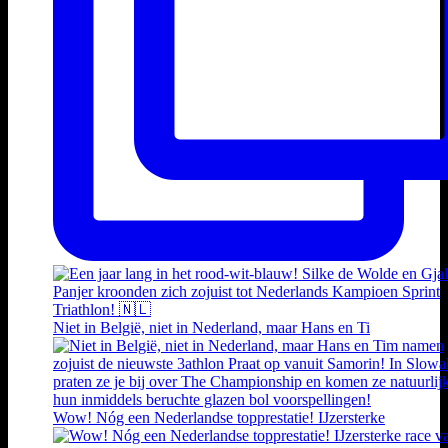
Niet in België, niet in Nederland, maar Hans en Ti
Wow! Nóg een Nederlandse topprestatie! IJzersterke