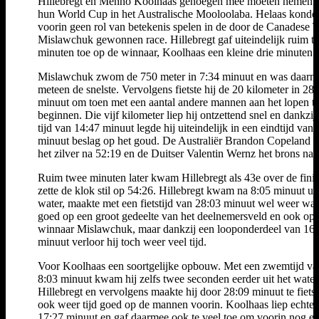
Hillebregt en Menno Koolhaas genoegen mee moeten nemen 
hun World Cup in het Australische Mooloolaba. Helaas konde
voorin geen rol van betekenis spelen in de door de Canadese T
Mislawchuk gewonnen race. Hillebregt gaf uiteindelijk ruim t
minuten toe op de winnaar, Koolhaas een kleine drie minuten.
Mislawchuk zwom de 750 meter in 7:34 minuut en was daarm
meteen de snelste. Vervolgens fietste hij de 20 kilometer in 28
minuut om toen met een aantal andere mannen aan het lopen t
beginnen. Die vijf kilometer liep hij ontzettend snel en dankzij
tijd van 14:47 minuut legde hij uiteindelijk in een eindtijd van
minuut beslag op het goud. De Australiër Brandon Copeland p
het zilver na 52:19 en de Duitser Valentin Wernz het brons na 
Ruim twee minuten later kwam Hillebregt als 43e over de finis
zette de klok stil op 54:26. Hillebregt kwam na 8:05 minuut uit
water, maakte met een fietstijd van 28:03 minuut wel weer wat 
goed op een groot gedeelte van het deelnemersveld en ook op
winnaar Mislawchuk, maar dankzij een looponderdeel van 16
minuut verloor hij toch weer veel tijd.
Voor Koolhaas een soortgelijke opbouw. Met een zwemtijd va
8:03 minuut kwam hij zelfs twee seconden eerder uit het wate
Hillebregt en vervolgens maakte hij door 28:09 minuut te fiets
ook weer tijd goed op de mannen voorin. Koolhaas liep echter
17:27 minuut en gaf daarmee ook te veel toe om voorin nog ee