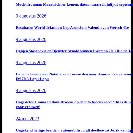
Mocht Ironman Maastricht er komen, datum waarschijnlijk 5 septemb
9 augustus 2026
Resultaten World Triathlon Cup Asuncion: Valentin van Wersch 41e
9 augustus 2026
Ognjen Stojanovic en Djenyfer Arnold winnen Ironman 70.3 Rio de Ja
9 augustus 2026
Henri Schoeman en Natalie van Coevorden naar dominante overwinn
IM 70.3 Lapu-Lapu
9 augustus 2026
Ongestelde Emma Pallant-Browne op de foto tijdens race: ‘Dit is de rea
voor vrouwen’
24 mei 2023
Ongekend heftige beelden: automobilist rijdt doelbewust Jorik van E