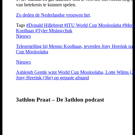
van betekenis te kunnen spelen.
Zo deden de Nederlandse vrouwen het
.
Tags
#Donald Hillebregt
#ITU World Cup Mooloolaba
#Men
Koolhaas
#Tyler Mislawchuk
Nieuws
Teleurstelling bij Menno Koolhaas, tevreden Jony Heerink na
Cup Mooloolaba
Nieuws
Ashleigh Gentle wint World Cup Mooloolaba, Lotte Wilms (2
Jony Heerink (36e) op gepaste afstand
3athlon Praat – De 3athlon podcast