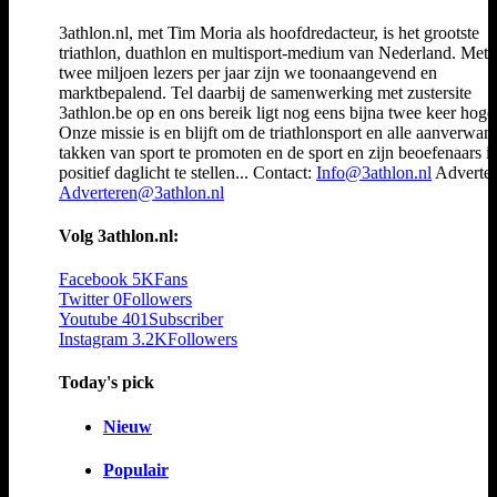
3athlon.nl, met Tim Moria als hoofdredacteur, is het grootste
triathlon, duathlon en multisport-medium van Nederland. Met 
twee miljoen lezers per jaar zijn we toonaangevend en
marktbepalend. Tel daarbij de samenwerking met zustersite
3athlon.be op en ons bereik ligt nog eens bijna twee keer hoger
Onze missie is en blijft om de triathlonsport en alle aanverwan
takken van sport te promoten en de sport en zijn beoefenaars i
positief daglicht te stellen... Contact:
Info@3athlon.nl
Adverter
Adverteren@3athlon.nl
Volg 3athlon.nl:
Facebook
5K
Fans
Twitter
0
Followers
Youtube
401
Subscriber
Instagram
3.2K
Followers
Today's pick
Nieuw
Populair