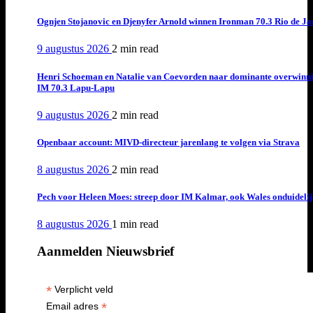
Ognjen Stojanovic en Djenyfer Arnold winnen Ironman 70.3 Rio de Ja
9 augustus 2026
2 min
read
Henri Schoeman en Natalie van Coevorden naar dominante overwinn
IM 70.3 Lapu-Lapu
9 augustus 2026
2 min
read
Openbaar account: MIVD-directeur jarenlang te volgen via Strava
8 augustus 2026
2 min
read
Pech voor Heleen Moes: streep door IM Kalmar, ook Wales onduideli
8 augustus 2026
1 min
read
Aanmelden Nieuwsbrief
*
Verplicht veld
*
Email adres