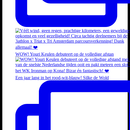
WOW! Youri Keulen debuteert op de volledige afstan
Een jaar lang in het rood-wit-blauw! Silke de Wold