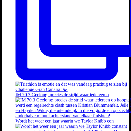
IM 70.3 Geelong: precies de strijd waar iedereen o
Wordt het weer een jaar waarin we Taylor Knibb con