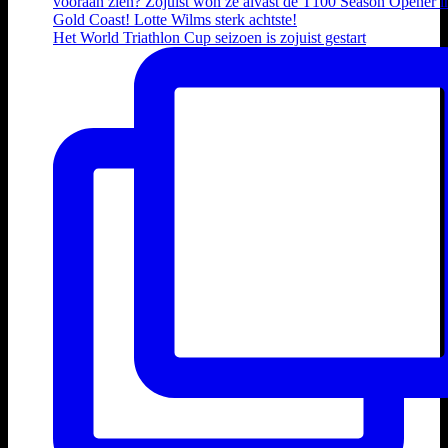
Het World Triathlon Cup seizoen is zojuist gestart