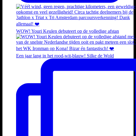
WOW! Youri Keulen debuteert op de volledige afstan
Een jaar lang in het rood-wit-blauw! Silke de Wold