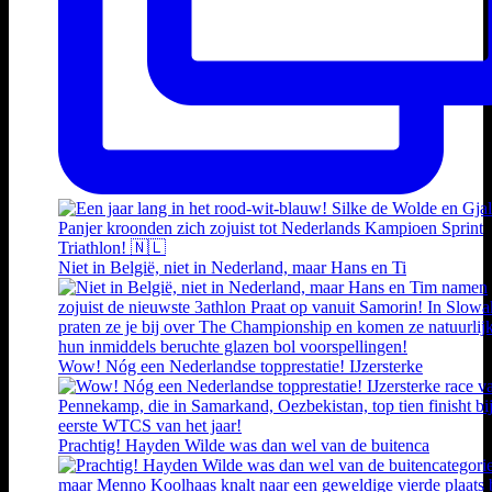
Niet in België, niet in Nederland, maar Hans en Ti
Wow! Nóg een Nederlandse topprestatie! IJzersterke
Prachtig! Hayden Wilde was dan wel van de buitenca