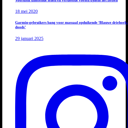
Voorkom tintelende tenen en verdoofde voeten tijdens het fietsen
18 mei 2020
Garmin-gebruikers bang voor massaal opduikende ‘Blauwe driehoek 
doods’
29 januari 2025