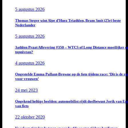
5 augustus 2026
Thomas Steger wint Alpe d’Huez Triathlon, Bram Smit (25e) beste
Nederlander
5 augustus 2026
3athlon Praat Aflevering #350 – WTCS of Long Distance moeilijker o
topniveau?
4 augustus 2026
Ongestelde Emma Pallant-Browne op de foto tijdens race: ‘Dit is de rea
voor vrouwen’
24 mei 2023
Ongekend heftige beelden: automobilist rijdt doelbewust Jorik van E
van fiets
22 oktober 2020