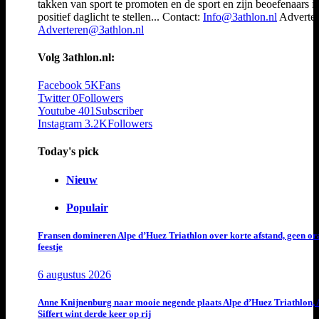
takken van sport te promoten en de sport en zijn beoefenaars i
positief daglicht te stellen... Contact:
Info@3athlon.nl
Adverter
Adverteren@3athlon.nl
Volg 3athlon.nl:
Facebook
5K
Fans
Twitter
0
Followers
Youtube
401
Subscriber
Instagram
3.2K
Followers
Today's pick
Nieuw
Populair
Fransen domineren Alpe d’Huez Triathlon over korte afstand, geen or
feestje
6 augustus 2026
Anne Knijnenburg naar mooie negende plaats Alpe d’Huez Triathlon, 
Siffert wint derde keer op rij