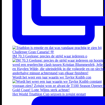
IM 70.3 Geelong: precies de strijd waar iedereen o
Wordt het weer een jaar waarin we Taylor Knibb con
Het World Triathlon Cup seizoen is zojuist gestart