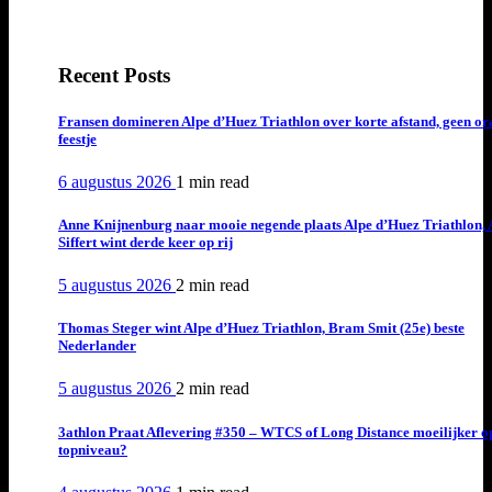
Recent Posts
Fransen domineren Alpe d’Huez Triathlon over korte afstand, geen or
feestje
6 augustus 2026
1 min
read
Anne Knijnenburg naar mooie negende plaats Alpe d’Huez Triathlon, 
Siffert wint derde keer op rij
5 augustus 2026
2 min
read
Thomas Steger wint Alpe d’Huez Triathlon, Bram Smit (25e) beste
Nederlander
5 augustus 2026
2 min
read
3athlon Praat Aflevering #350 – WTCS of Long Distance moeilijker o
topniveau?