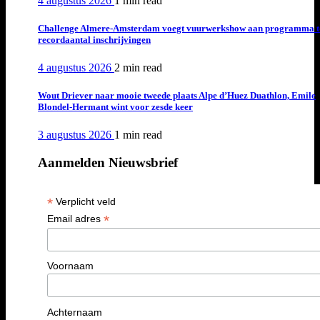
4 augustus 2026
1 min
read
Challenge Almere-Amsterdam voegt vuurwerkshow aan programma t
recordaantal inschrijvingen
4 augustus 2026
2 min
read
Wout Driever naar mooie tweede plaats Alpe d’Huez Duathlon, Emile
Blondel-Hermant wint voor zesde keer
3 augustus 2026
1 min
read
Aanmelden Nieuwsbrief
*
Verplicht veld
*
Email adres
Voornaam
Achternaam