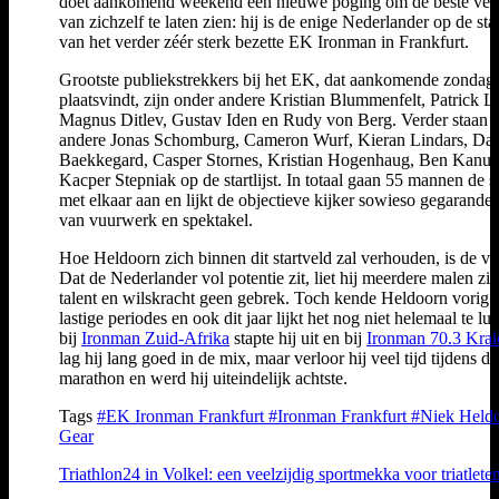
doet aankomend weekend een nieuwe poging om de beste ver
van zichzelf te laten zien: hij is de enige Nederlander op de start
van het verder zéér sterk bezette EK Ironman in Frankfurt.
Grootste publiekstrekkers bij het EK, dat aankomende zondag
plaatsvindt, zijn onder andere Kristian Blummenfelt, Patrick L
Magnus Ditlev, Gustav Iden en Rudy von Berg. Verder staan 
andere Jonas Schomburg, Cameron Wurf, Kieran Lindars, Dan
Baekkegard, Casper Stornes, Kristian Hogenhaug, Ben Kanut
Kacper Stepniak op de startlijst. In totaal gaan 55 mannen de st
met elkaar aan en lijkt de objectieve kijker sowieso gegarande
van vuurwerk en spektakel.
Hoe Heldoorn zich binnen dit startveld zal verhouden, is de vr
Dat de Nederlander vol potentie zit, liet hij meerdere malen zie
talent en wilskracht geen gebrek. Toch kende Heldoorn vorig j
lastige periodes en ook dit jaar lijkt het nog niet helemaal te lu
bij
Ironman Zuid-Afrika
stapte hij uit en bij
Ironman 70.3 Kra
lag hij lang goed in de mix, maar verloor hij veel tijd tijdens d
marathon en werd hij uiteindelijk achtste.
Tags
#EK Ironman Frankfurt
#Ironman Frankfurt
#Niek Held
Gear
Triathlon24 in Volkel: een veelzijdig sportmekka voor triatlete