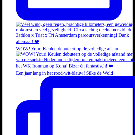
WOW! Youri Keulen debuteert op de volledige afstan
Een jaar lang in het rood-wit-blauw! Silke de Wold