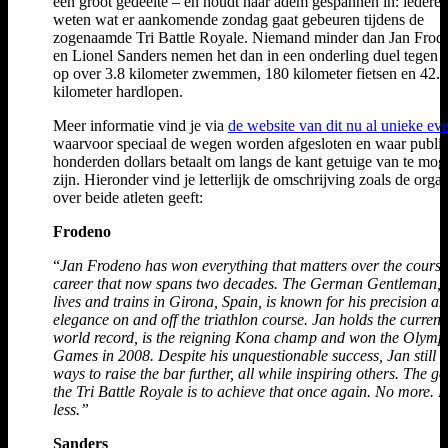
een groot gedeelte – én houdt haar adem gespannen in: iederee
weten wat er aankomende zondag gaat gebeuren tijdens de
zogenaamde Tri Battle Royale. Niemand minder dan Jan Frod
en Lionel Sanders nemen het dan in een onderling duel tegen e
op over 3.8 kilometer zwemmen, 180 kilometer fietsen en 42.2
kilometer hardlopen.
Meer informatie vind je via
de website van dit nu al unieke ev
waarvoor speciaal de wegen worden afgesloten en waar publie
honderden dollars betaalt om langs de kant getuige van te mo
zijn. Hieronder vind je letterlijk de omschrijving zoals de organ
over beide atleten geeft:
Frodeno
“
Jan Frodeno has won everything that matters over the course
career that now spans two decades. The German Gentleman,
lives and trains in Girona, Spain, is known for his precision a
elegance on and off the triathlon course. Jan holds the current
world record, is the reigning Kona champ and won the Olymp
Games in 2008. Despite his unquestionable success, Jan still f
ways to raise the bar further, all while inspiring others. The go
the Tri Battle Royale is to achieve that once again. No more. 
less.”
Sanders