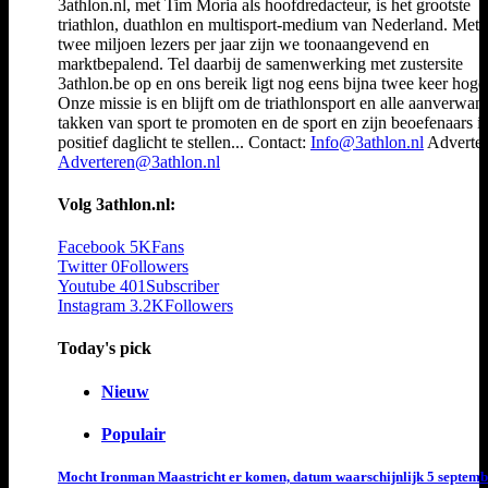
3athlon.nl, met Tim Moria als hoofdredacteur, is het grootste
triathlon, duathlon en multisport-medium van Nederland. Met 
twee miljoen lezers per jaar zijn we toonaangevend en
marktbepalend. Tel daarbij de samenwerking met zustersite
3athlon.be op en ons bereik ligt nog eens bijna twee keer hoger
Onze missie is en blijft om de triathlonsport en alle aanverwan
takken van sport te promoten en de sport en zijn beoefenaars i
positief daglicht te stellen... Contact:
Info@3athlon.nl
Adverter
Adverteren@3athlon.nl
Volg 3athlon.nl:
Facebook
5K
Fans
Twitter
0
Followers
Youtube
401
Subscriber
Instagram
3.2K
Followers
Today's pick
Nieuw
Populair
Mocht Ironman Maastricht er komen, datum waarschijnlijk 5 septemb