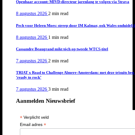
Openbaar account: MIVD-directeur jarenlang te volgen via Strava
8 augustus 2026
2 min
read
Pech voor Heleen Moes: streep door IM Kalmar, ook Wales onduideli
8 augustus 2026
1 min
read
Cassandre Beaugrand mikt tóch op tweede WTCS-titel
7 augustus 2026
2 min
read
TRIAT x Road to Challenge Almere-Amsterdam: met deze trisuits ben 
‘ready to rock’
7 augustus 2026
3 min
read
Aanmelden Nieuwsbrief
*
Verplicht veld
*
Email adres