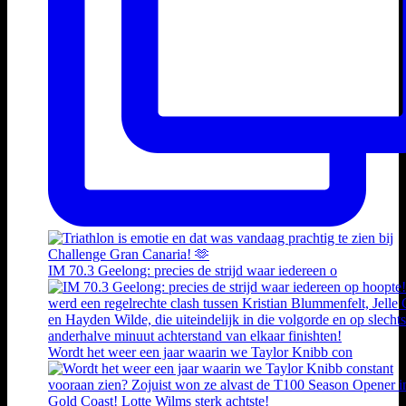
IM 70.3 Geelong: precies de strijd waar iedereen o
Wordt het weer een jaar waarin we Taylor Knibb con