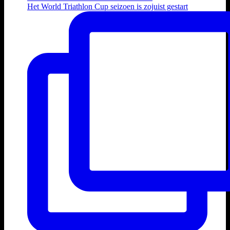
Het World Triathlon Cup seizoen is zojuist gestart