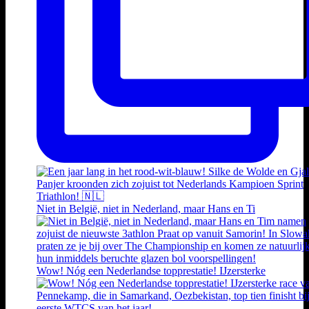
Niet in België, niet in Nederland, maar Hans en Ti
Wow! Nóg een Nederlandse topprestatie! IJzersterke