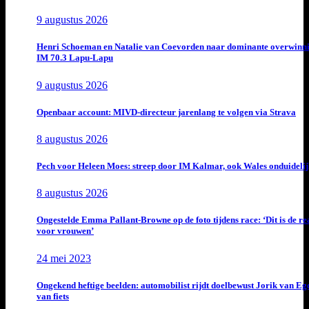
9 augustus 2026
Henri Schoeman en Natalie van Coevorden naar dominante overwinn
IM 70.3 Lapu-Lapu
9 augustus 2026
Openbaar account: MIVD-directeur jarenlang te volgen via Strava
8 augustus 2026
Pech voor Heleen Moes: streep door IM Kalmar, ook Wales onduideli
8 augustus 2026
Ongestelde Emma Pallant-Browne op de foto tijdens race: ‘Dit is de rea
voor vrouwen’
24 mei 2023
Ongekend heftige beelden: automobilist rijdt doelbewust Jorik van E
van fiets