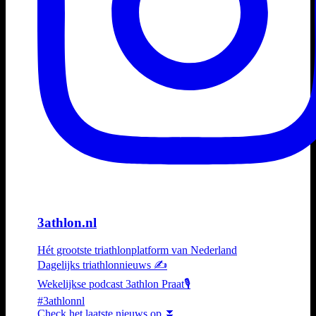
3athlon.nl
Hét grootste triathlonplatform van Nederland
Dagelijks triathlonnieuws ✍️
Wekelijkse podcast 3athlon Praat🎙️
#3athlonnl
Check het laatste nieuws op ⏬