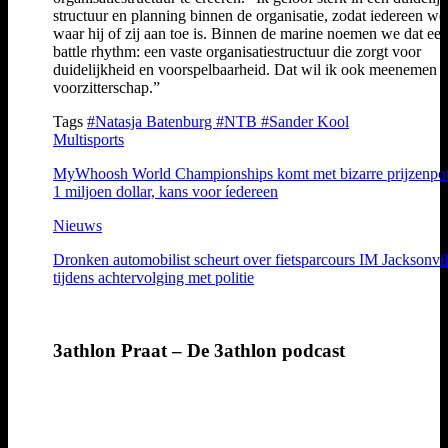
structuur en planning binnen de organisatie, zodat iedereen we
waar hij of zij aan toe is. Binnen de marine noemen we dat ee
battle rhythm: een vaste organisatiestructuur die zorgt voor
duidelijkheid en voorspelbaarheid. Dat wil ik ook meenemen i
voorzitterschap.”
Tags
#Natasja Batenburg
#NTB
#Sander Kool
Multisports
MyWhoosh World Championships komt met bizarre prijzenpo
1 miljoen dollar, kans voor íedereen
Nieuws
Dronken automobilist scheurt over fietsparcours IM Jacksonvil
tijdens achtervolging met politie
3athlon Praat – De 3athlon podcast