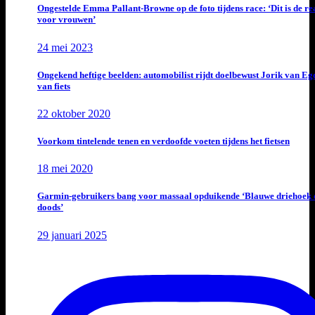
Ongestelde Emma Pallant-Browne op de foto tijdens race: ‘Dit is de rea
voor vrouwen’
24 mei 2023
Ongekend heftige beelden: automobilist rijdt doelbewust Jorik van E
van fiets
22 oktober 2020
Voorkom tintelende tenen en verdoofde voeten tijdens het fietsen
18 mei 2020
Garmin-gebruikers bang voor massaal opduikende ‘Blauwe driehoek 
doods’
29 januari 2025