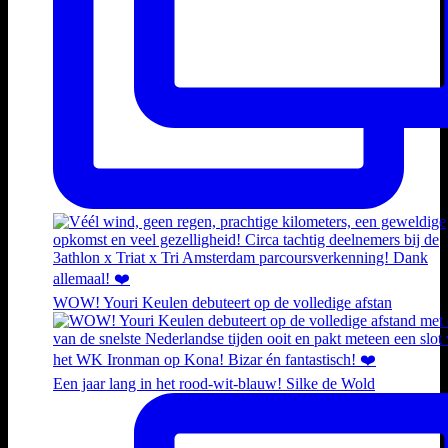
WOW! Youri Keulen debuteert op de volledige afstan
Een jaar lang in het rood-wit-blauw! Silke de Wold