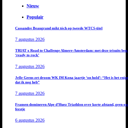
Nieuw
Populair
Cassandre Beaugrand mikt tóch op tweede WTCS-titel
7 augustus 2026
TRIAT x Road to Challenge Almere-Amsterdam: met deze trisuits ben 
‘ready to rock’
7 augustus 2026
Jelle Geens zet droom WK IM Kona jaartje ‘on hold’: “Het is het enig
dat ik nog heb”
7 augustus 2026
Fransen domineren Alpe d’Huez Triathlon over korte afstand, geen or
feestje
6 augustus 2026