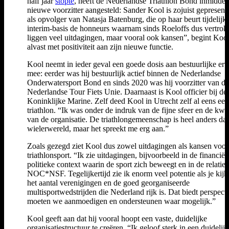
half jaar
stopte
, heeft de Nederlandse Triathlon Bond inmiddel
nieuwe voorzitter aangesteld: Sander Kool is zojuist gepresent
als opvolger van Natasja Batenburg, die op haar beurt tijdelijk
interim-basis de honneurs waarnam sinds Roeloffs dus vertrok
liggen veel uitdagingen, maar vooral ook kansen”, begint Koo
alvast met positiviteit aan zijn nieuwe functie.
Kool neemt in ieder geval een goede dosis aan bestuurlijke erv
mee: eerder was hij bestuurlijk actief binnen de Nederlandse
Onderwatersport Bond en sinds 2020 was hij voorzitter van de
Nederlandse Tour Fiets Unie. Daarnaast is Kool officier bij de
Koninklijke Marine. Zelf deed Kool in Utrecht zelf al eens een
triathlon. “Ik was onder de indruk van de fijne sfeer en de kwal
van de organisatie. De triathlongemeenschap is heel anders da
wielerwereld, maar het spreekt me erg aan.”
Zoals gezegd ziet Kool dus zowel uitdagingen als kansen voor
triathlonsport. “Ik zie uitdagingen, bijvoorbeeld in de financiël
politieke context waarin de sport zich beweegt en in de relatie
NOC*NSF. Tegelijkertijd zie ik enorm veel potentie als je kijk
het aantal verenigingen en de goed georganiseerde
multisportwedstrijden die Nederland rijk is. Dat biedt perspecti
moeten we aanmoedigen en ondersteunen waar mogelijk.”
Kool geeft aan dat hij vooral hoopt een vaste, duidelijke
organisatiestructuur te creëren. “Ik geloof sterk in een duidelij