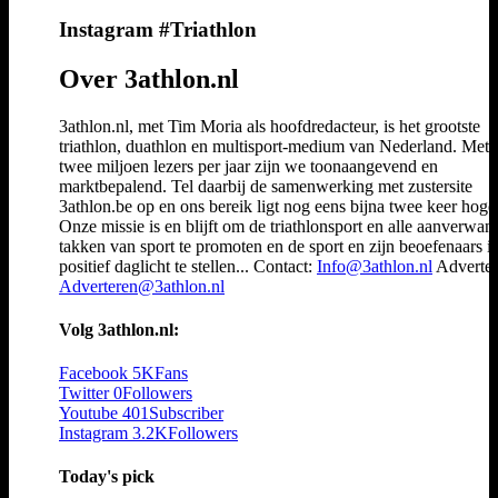
Instagram #Triathlon
Over 3athlon.nl
3athlon.nl, met Tim Moria als hoofdredacteur, is het grootste
triathlon, duathlon en multisport-medium van Nederland. Met 
twee miljoen lezers per jaar zijn we toonaangevend en
marktbepalend. Tel daarbij de samenwerking met zustersite
3athlon.be op en ons bereik ligt nog eens bijna twee keer hoger
Onze missie is en blijft om de triathlonsport en alle aanverwan
takken van sport te promoten en de sport en zijn beoefenaars i
positief daglicht te stellen... Contact:
Info@3athlon.nl
Adverter
Adverteren@3athlon.nl
Volg 3athlon.nl:
Facebook
5K
Fans
Twitter
0
Followers
Youtube
401
Subscriber
Instagram
3.2K
Followers
Today's pick