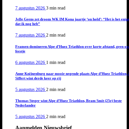
7 augustus 2026
3 min
read
Jelle Geens zet droom WK IM Kona jaartje ‘on hold’: “Het is het enig
dat ik nog heb”
7 augustus 2026
2 min
read
Fransen domineren Alpe d’Huez Triathlon over korte afstand, geen or
feestje
6 augustus 2026
1 min
read
Anne Knijnenburg naar mooie negende plaats Alpe d’Huez Triathlon, 
Siffert wint derde keer op rij
5 augustus 2026
2 min
read
Thomas Steger wint Alpe d’Huez Triathlon, Bram Smit (25e) beste
Nederlander
5 augustus 2026
2 min
read
Aanmelden Nieuwsbrief