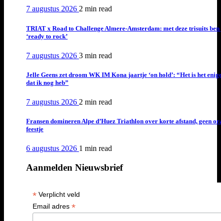
7 augustus 2026
2 min
read
TRIAT x Road to Challenge Almere-Amsterdam: met deze trisuits ben 
‘ready to rock’
7 augustus 2026
3 min
read
Jelle Geens zet droom WK IM Kona jaartje ‘on hold’: “Het is het enig
dat ik nog heb”
7 augustus 2026
2 min
read
Fransen domineren Alpe d’Huez Triathlon over korte afstand, geen or
feestje
6 augustus 2026
1 min
read
Aanmelden Nieuwsbrief
*
Verplicht veld
*
Email adres