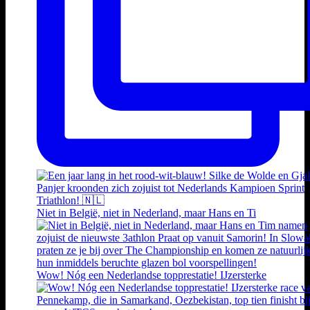
Niet in België, niet in Nederland, maar Hans en Ti
Wow! Nóg een Nederlandse topprestatie! IJzersterke