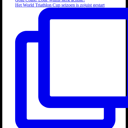
Het World Triathlon Cup seizoen is zojuist gestart