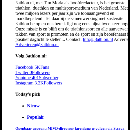
3athlon.nl, met Tim Moria als hoofdredacteur, is het grootste
triathlon, duathlon en multisport-medium van Nederland. Met 
twee miljoen lezers per jaar zijn we toonaangevend en
marktbepalend. Tel daarbij de samenwerking met zustersite
3athlon.be op en ons bereik ligt nog eens bijna twee keer hoger
Onze missie is en blijft om de triathlonsport en alle aanverwan
takken van sport te promoten en de sport en zijn beoefenaars i
positief daglicht te stellen... Contact:
Info@3athlon.nl
Adverter
Adverteren@3athlon.nl
Volg 3athlon.nl:
Facebook
5K
Fans
Twitter
0
Followers
Youtube
401
Subscriber
Instagram
3.2K
Followers
Today's pick
Nieuw
Populair
Openbaar account: MIVD-directeur jarenlang te volgen via Strava