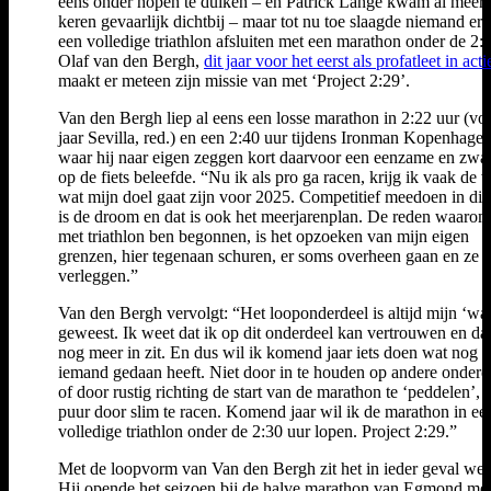
eens onder hopen te duiken – en Patrick Lange kwam al meer
keren gevaarlijk dichtbij – maar tot nu toe slaagde niemand erin
een volledige triathlon afsluiten met een marathon onder de 2:3
Olaf van den Bergh,
dit jaar voor het eerst als profatleet in acti
maakt er meteen zijn missie van met ‘Project 2:29’.
Van den Bergh liep al eens een losse marathon in 2:22 uur (vo
jaar Sevilla, red.) en een 2:40 uur tijdens Ironman Kopenhagen
waar hij naar eigen zeggen kort daarvoor een eenzame en zwa
op de fiets beleefde. “Nu ik als pro ga racen, krijg ik vaak de 
wat mijn doel gaat zijn voor 2025. Competitief meedoen in dit
is de droom en dat is ook het meerjarenplan. De reden waarom
met triathlon ben begonnen, is het opzoeken van mijn eigen
grenzen, hier tegenaan schuren, er soms overheen gaan en ze
verleggen.”
Van den Bergh vervolgt: “Het looponderdeel is altijd mijn ‘wa
geweest. Ik weet dat ik op dit onderdeel kan vertrouwen en dat
nog meer in zit. En dus wil ik komend jaar iets doen wat nog n
iemand gedaan heeft. Niet door in te houden op andere onderd
of door rustig richting de start van de marathon te ‘peddelen’,
puur door slim te racen. Komend jaar wil ik de marathon in ee
volledige triathlon onder de 2:30 uur lopen. Project 2:29.”
Met de loopvorm van Van den Bergh zit het in ieder geval wel
Hij opende het seizoen bij de halve marathon van Egmond me