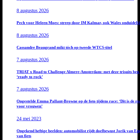
8 augustus 2026
Pech voor Heleen Moes: streep door IM Kalmar, ook Wales onduideli
8 augustus 2026
Cassandre Beaugrand mikt tóch op tweede WTCS-titel
7 augustus 2026
TRIAT x Road to Challenge Almere-Amsterdam: met deze trisuits ben 
‘ready to rock’
7 augustus 2026
Ongestelde Emma Pallant-Browne op de foto tijdens race: ‘Dit is de rea
voor vrouwen’
24 mei 2023
Ongekend heftige beelden: automobilist rijdt doelbewust Jorik van E
van fiets