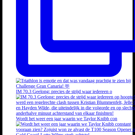
IM 70.3 Geelong: precies de strijd waar iedereen o
Wordt het weer een jaar waarin we Taylor Knibb con