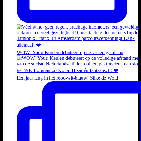
WOW! Youri Keulen debuteert op de volledige afstan
Een jaar lang in het rood-wit-blauw! Silke de Wold