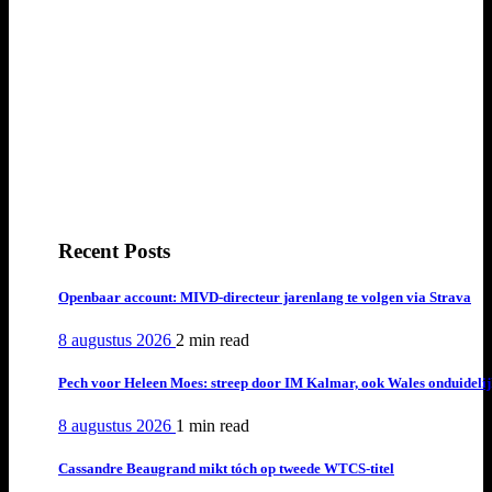
Recent Posts
Openbaar account: MIVD-directeur jarenlang te volgen via Strava
8 augustus 2026
2 min
read
Pech voor Heleen Moes: streep door IM Kalmar, ook Wales onduideli
8 augustus 2026
1 min
read
Cassandre Beaugrand mikt tóch op tweede WTCS-titel