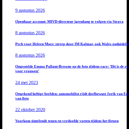
9 augustus 2026
Openbaar account: MIVD-directeur jarenlang te volgen via Strava
8 augustus 2026
Pech voor Heleen Moes: streep door IM Kalmar, ook Wales onduideli
8 augustus 2026
Ongestelde Emma Pallant-Browne op de foto tijdens race: ‘Dit is de rea
voor vrouwen’
24 mei 2023
Ongekend heftige beelden: automobilist rijdt doelbewust Jorik van E
van fiets
22 oktober 2020
Voorkom tintelende tenen en verdoofde voeten tijdens het fietsen