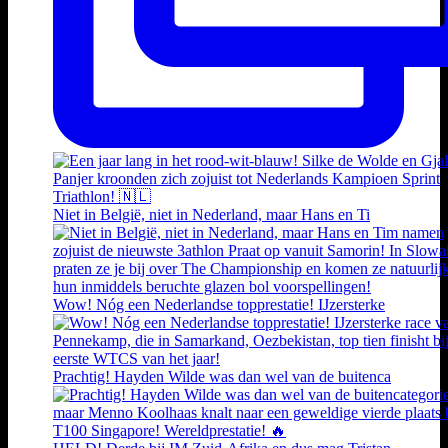
Niet in België, niet in Nederland, maar Hans en Ti
Wow! Nóg een Nederlandse topprestatie! IJzersterke
Prachtig! Hayden Wilde was dan wel van de buitenca