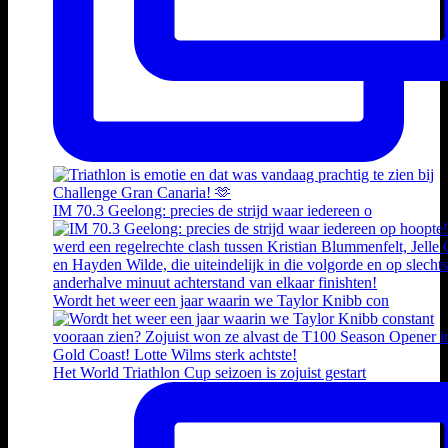
IM 70.3 Geelong: precies de strijd waar iedereen o
Wordt het weer een jaar waarin we Taylor Knibb con
Het World Triathlon Cup seizoen is zojuist gestart