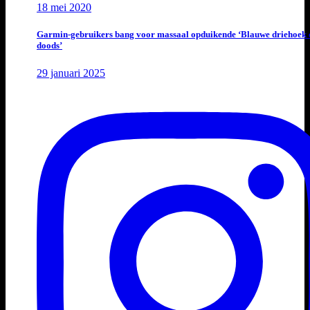
18 mei 2020
Garmin-gebruikers bang voor massaal opduikende ‘Blauwe driehoek 
doods’
29 januari 2025