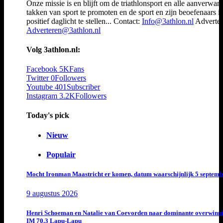
Onze missie is en blijft om de triathlonsport en alle aanverwan
takken van sport te promoten en de sport en zijn beoefenaars i
positief daglicht te stellen... Contact:
Info@3athlon.nl
Adverter
Adverteren@3athlon.nl
Volg 3athlon.nl:
Facebook
5K
Fans
Twitter
0
Followers
Youtube
401
Subscriber
Instagram
3.2K
Followers
Today's pick
Nieuw
Populair
Mocht Ironman Maastricht er komen, datum waarschijnlijk 5 septemb
9 augustus 2026
Henri Schoeman en Natalie van Coevorden naar dominante overwinn
IM 70.3 Lapu-Lapu