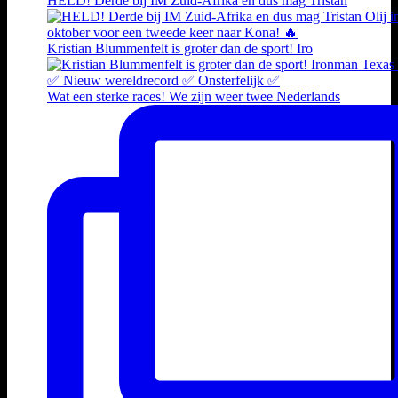
HELD! Derde bij IM Zuid-Afrika en dus mag Tristan
Kristian Blummenfelt is groter dan de sport! Iro
Wat een sterke races! We zijn weer twee Nederlands