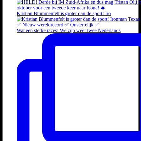
Kristian Blummenfelt is groter dan de sport! Iro
Wat een sterke races! We zijn weer twee Nederlands