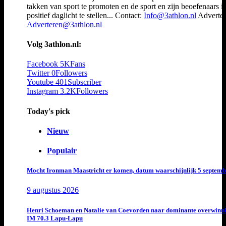
takken van sport te promoten en de sport en zijn beoefenaars i
positief daglicht te stellen... Contact:
Info@3athlon.nl
Adverter
Adverteren@3athlon.nl
Volg 3athlon.nl:
Facebook
5K
Fans
Twitter
0
Followers
Youtube
401
Subscriber
Instagram
3.2K
Followers
Today's pick
Nieuw
Populair
Mocht Ironman Maastricht er komen, datum waarschijnlijk 5 septemb
9 augustus 2026
Henri Schoeman en Natalie van Coevorden naar dominante overwinn
IM 70.3 Lapu-Lapu