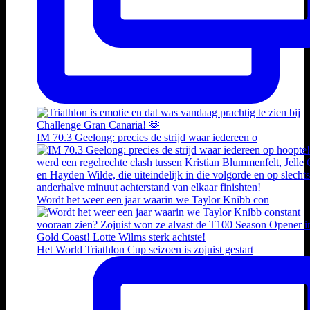
IM 70.3 Geelong: precies de strijd waar iedereen o
Wordt het weer een jaar waarin we Taylor Knibb con
Het World Triathlon Cup seizoen is zojuist gestart