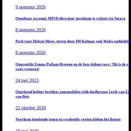
9 augustus 2026
Openbaar account: MIVD-directeur jarenlang te volgen via Strava
8 augustus 2026
Pech voor Heleen Moes: streep door IM Kalmar, ook Wales onduideli
8 augustus 2026
Ongestelde Emma Pallant-Browne op de foto tijdens race: ‘Dit is de rea
voor vrouwen’
24 mei 2023
Ongekend heftige beelden: automobilist rijdt doelbewust Jorik van E
van fiets
22 oktober 2020
Voorkom tintelende tenen en verdoofde voeten tijdens het fietsen
18 mei 2020