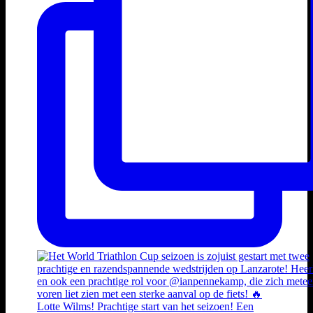
Lotte Wilms! Prachtige start van het seizoen! Een