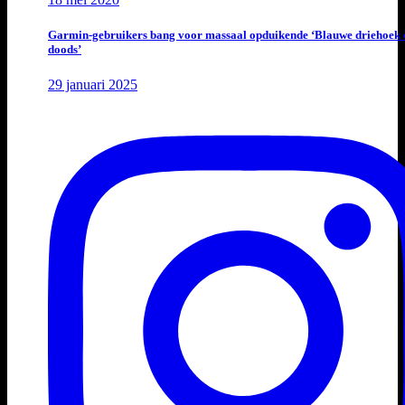
Garmin-gebruikers bang voor massaal opduikende ‘Blauwe driehoek 
doods’
29 januari 2025