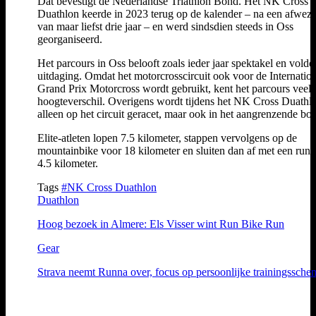
Dat bevestigt de Nederlandse Triathlon Bond. Het NK Cross
Duathlon keerde in 2023 terug op de kalender – na een afwez
van maar liefst drie jaar – en werd sindsdien steeds in Oss
georganiseerd.
Het parcours in Oss belooft zoals ieder jaar spektakel en vold
uitdaging. Omdat het motorcrosscircuit ook voor de Internatio
Grand Prix Motorcross wordt gebruikt, kent het parcours veel
hoogteverschil. Overigens wordt tijdens het NK Cross Duathlo
alleen op het circuit geracet, maar ook in het aangrenzende bos
Elite-atleten lopen 7.5 kilometer, stappen vervolgens op de
mountainbike voor 18 kilometer en sluiten dan af met een run 
4.5 kilometer.
Tags
#NK Cross Duathlon
Duathlon
Hoog bezoek in Almere: Els Visser wint Run Bike Run
Gear
Strava neemt Runna over, focus op persoonlijke trainingssche