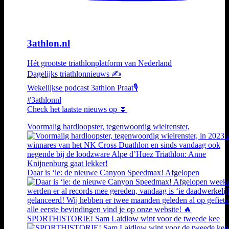
3athlon.nl
Hét grootste triathlonplatform van Nederland
Dagelijks triathlonnieuws ✍️
Wekelijkse podcast 3athlon Praat🎙️
#3athlonnl
Check het laatste nieuws op ⏬
Voormalig hardloopster, tegenwoordig wielrenster,
Daar is ‘ie: de nieuwe Canyon Speedmax! Afgelopen
SPORTHISTORIE! Sam Laidlow wint voor de tweede kee