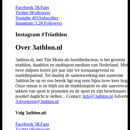
Facebook
5K
Fans
Twitter
0
Followers
Youtube
401
Subscriber
Instagram
3.2K
Followers
Instagram #Triathlon
Over 3athlon.nl
3athlon.nl, met Tim Moria als hoofdredacteur, is het grootste
triathlon, duathlon en multisport-medium van Nederland. Met 
twee miljoen lezers per jaar zijn we toonaangevend en
marktbepalend. Tel daarbij de samenwerking met zustersite
3athlon.be op en ons bereik ligt nog eens bijna twee keer hoger
Onze missie is en blijft om de triathlonsport en alle aanverwan
takken van sport te promoten en de sport en zijn beoefenaars i
positief daglicht te stellen... Contact:
Info@3athlon.nl
Adverter
Adverteren@3athlon.nl
Volg 3athlon.nl:
Facebook
5K
Fans
Twitter
0
Followers