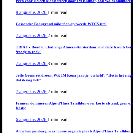
Pech voor Heleen Moes: streep door IM Kalmar, ook Wales onduideli
8 augustus 2026
1 min
read
Cassandre Beaugrand mikt tóch op tweede WTCS-titel
7 augustus 2026
2 min
read
TRIAT x Road to Challenge Almere-Amsterdam: met deze trisuits ben 
‘ready to rock’
7 augustus 2026
3 min
read
Jelle Geens zet droom WK IM Kona jaartje ‘on hold’: “Het is het enig
dat ik nog heb”
7 augustus 2026
2 min
read
Fransen domineren Alpe d’Huez Triathlon over korte afstand, geen or
feestje
6 augustus 2026
1 min
read
Anne Knijnenburg naar mooie negende plaats Alpe d’Huez Triathlon, 