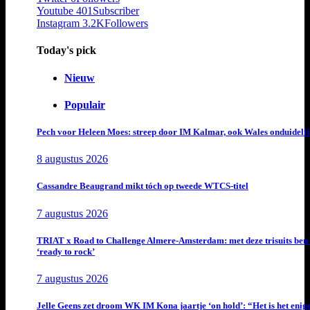
Youtube
401
Subscriber
Instagram
3.2K
Followers
Today's pick
Nieuw
Populair
Pech voor Heleen Moes: streep door IM Kalmar, ook Wales onduideli
8 augustus 2026
Cassandre Beaugrand mikt tóch op tweede WTCS-titel
7 augustus 2026
TRIAT x Road to Challenge Almere-Amsterdam: met deze trisuits ben 
‘ready to rock’
7 augustus 2026
Jelle Geens zet droom WK IM Kona jaartje ‘on hold’: “Het is het enig