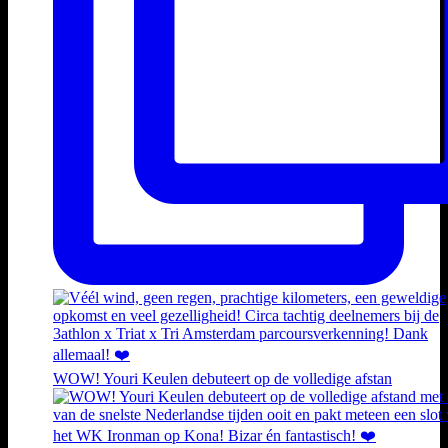
WOW! Youri Keulen debuteert op de volledige afstan