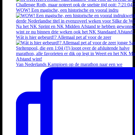
WOW! Een magische, een historische en vooral indru
Wát is hier gebeurd!? Allemaal pet af voor de zeer
Van Nederlands Kampioen op de marathon naar een we