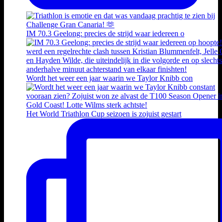
IM 70.3 Geelong: precies de strijd waar iedereen o
Wordt het weer een jaar waarin we Taylor Knibb con
Het World Triathlon Cup seizoen is zojuist gestart