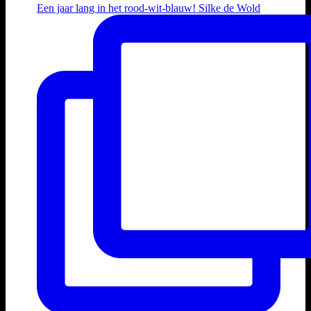
Een jaar lang in het rood-wit-blauw! Silke de Wold