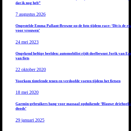
dat ik nog heb”
7 augustus 2026
Ongestelde Emma Pallant-Browne op de foto tijdens race: ‘Dit is de rea
voor vrouwen’
24 mei 2023
Ongekend heftige beelden: automobilist rijdt doelbewust Jorik van E
van fiets
22 oktober 2020
Voorkom tintelende tenen en verdoofde voeten tijdens het fietsen
18 mei 2020
Garmin-gebruikers bang voor massaal opduikende ‘Blauwe driehoek 
doods’
29 januari 2025