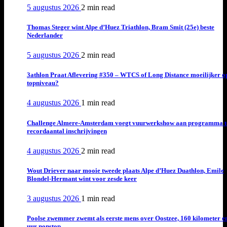
5 augustus 2026
2 min
read
Thomas Steger wint Alpe d’Huez Triathlon, Bram Smit (25e) beste
Nederlander
5 augustus 2026
2 min
read
3athlon Praat Aflevering #350 – WTCS of Long Distance moeilijker o
topniveau?
4 augustus 2026
1 min
read
Challenge Almere-Amsterdam voegt vuurwerkshow aan programma t
recordaantal inschrijvingen
4 augustus 2026
2 min
read
Wout Driever naar mooie tweede plaats Alpe d’Huez Duathlon, Emile
Blondel-Hermant wint voor zesde keer
3 augustus 2026
1 min
read
Poolse zwemmer zwemt als eerste mens over Oostzee, 160 kilometer e
uur nonstop