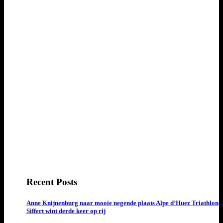
Recent Posts
Anne Knijnenburg naar mooie negende plaats Alpe d’Huez Triathlon, 
Siffert wint derde keer op rij