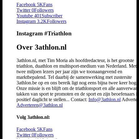
Facebook
5K
Fans
Twitter
0
Followers
Youtube
401
Subscriber
Instagram
3.2K
Followers
Instagram #Triathlon
Over 3athlon.nl
3athlon.nl, met Tim Moria als hoofdredacteur, is het grootste
triathlon, duathlon en multisport-medium van Nederland. Met 
twee miljoen lezers per jaar zijn we toonaangevend en
marktbepalend. Tel daarbij de samenwerking met zustersite
3athlon.be op en ons bereik ligt nog eens bijna twee keer hoger
Onze missie is en blijft om de triathlonsport en alle aanverwan
takken van sport te promoten en de sport en zijn beoefenaars i
positief daglicht te stellen... Contact:
Info@3athlon.nl
Adverter
Adverteren@3athlon.nl
Volg 3athlon.nl:
Facebook
5K
Fans
Twitter
0
Followers