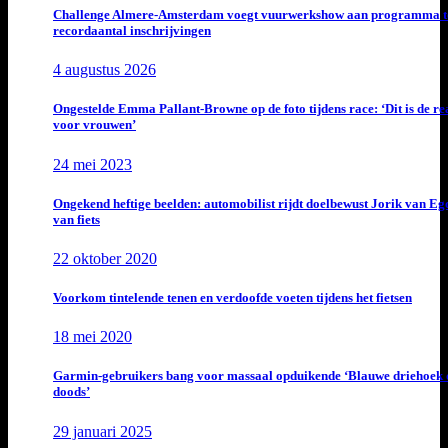
Challenge Almere-Amsterdam voegt vuurwerkshow aan programma t
recordaantal inschrijvingen
4 augustus 2026
Ongestelde Emma Pallant-Browne op de foto tijdens race: ‘Dit is de rea
voor vrouwen’
24 mei 2023
Ongekend heftige beelden: automobilist rijdt doelbewust Jorik van E
van fiets
22 oktober 2020
Voorkom tintelende tenen en verdoofde voeten tijdens het fietsen
18 mei 2020
Garmin-gebruikers bang voor massaal opduikende ‘Blauwe driehoek 
doods’
29 januari 2025