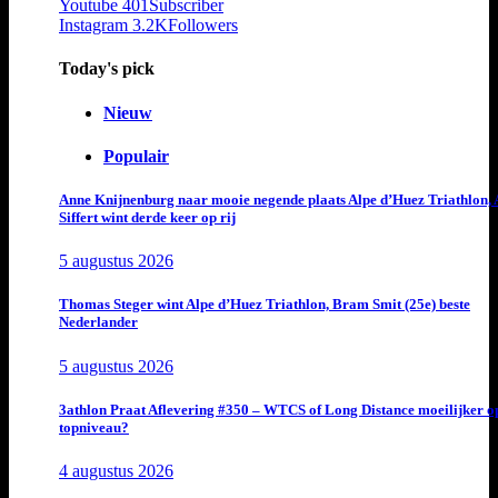
Youtube
401
Subscriber
Instagram
3.2K
Followers
Today's pick
Nieuw
Populair
Anne Knijnenburg naar mooie negende plaats Alpe d’Huez Triathlon, 
Siffert wint derde keer op rij
5 augustus 2026
Thomas Steger wint Alpe d’Huez Triathlon, Bram Smit (25e) beste
Nederlander
5 augustus 2026
3athlon Praat Aflevering #350 – WTCS of Long Distance moeilijker o
topniveau?
4 augustus 2026