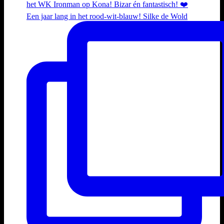
Een jaar lang in het rood-wit-blauw! Silke de Wold