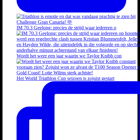
IM 70.3 Geelong: precies de strijd waar iedereen o
Wordt het weer een jaar waarin we Taylor Knibb con
Het World Triathlon Cup seizoen is zojuist gestart