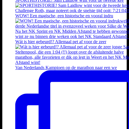
SPORTHISTORIE! Sam Laidlow wint voor de tweede kee
WOW! Een magische, een historische en vooral indru
Wát is hier gebeurd!? Allemaal pet af voor de zeer
Van Nederlands Kampioen op de marathon naar een we