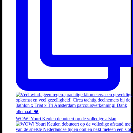
WOW! Youri Keulen debuteert op de volledige afstan