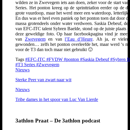
wilden ze in Zwevegem iets aan doen, zeker voor de start van
Series. Het ponton kreeg op de sprinttriatlon eerder op de da
grote vuurdoop, maar het werd meer een waterdoop, letterlij
En dus was er heel even paniek op het ponton toen dat door de
massa grotendeels onder water verdween. Saskia Debeuf, d
van EFC-ITC talent Sybren Baelde, stond op de juiste plaats 
deze geweldige foto. Op haar facebookpagina vind je meer 
van
Zwevegem
en van
l’Eau d’Heure
. Ah ja, er viele
gewonden… zelfs het ponton overleefde het, maar werd ‘s m
voor de T3 dan toch maar niet gebruikt 🙂
Tags
#EFC-ITC
#FVDW
#ponton
#Saskia Debeuf
#Sybren B
#T3 Series
#Zwevegem
Nieuws
Sterke Peer van zwart naar wit
Nieuws
Tribe dames in het spoor van Luc Van Lierde
3athlon Praat – De 3athlon podcast