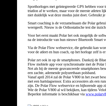
Sporthorloges met geïntegreerde GPS hebben voor tria
triatlon af te werken, maar voor de meeste atleten 
niet duidelijk wat deze modus juist doet. Gebruikt 
Smart coaching is de verzamelnaam die Polar gebruik
weergeeft. Nieuw is de Orthostatische test die inzic
Voor het eerst maakt Polar het ook mogelijk de sof
na de introductie van hun nieuwe Bluetooth Smart 
Via de Polar Flow webservice, die gebruikt kan word
voor de atleet en hun coach, op het horloge zelf is e
Polar zet ook in op de smartphones. Dankzij de Bl
Flow mobiele app voor synchronisatie met de Polar
Net als bij de meeste geavanceerde smartphones bes
een zachte, ademende polyurethaan polsband.
Vanaf april 2014 zal de Polar V800 in het zwart bes
met een hartslagsensor. Extra accessoires als een run
zijn. De Polar Flow webservice en bijhorende app zij
Wie de Polar V800 al wil bekijken, kan tijdens Velof
Beperkte informatie is beschikbaar via
www.polarv