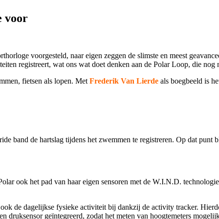
e voor
rthorloge voorgesteld, naar eigen zeggen de slimste en meest geavanc
iteiten registreert, wat ons wat doet denken aan de Polar Loop, die nog n
mmen, fietsen als lopen. Met
Frederik Van Lierde
als boegbeeld is het
ide band de hartslag tijdens het zwemmen te registreren. Op dat punt b
Polar ook het pad van haar eigen sensoren met de W.I.N.D. technologie
k de dagelijkse fysieke activiteit bij dankzij de activity tracker. Hierd
en druksensor geïntegreerd, zodat het meten van hoogtemeters mogelijk