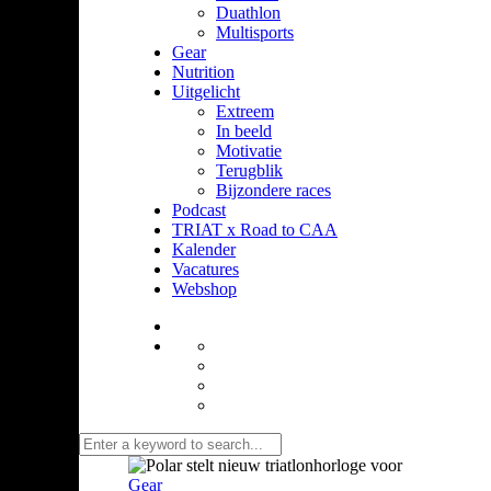
Duathlon
Multisports
Gear
Nutrition
Uitgelicht
Extreem
In beeld
Motivatie
Terugblik
Bijzondere races
Podcast
TRIAT x Road to CAA
Kalender
Vacatures
Webshop
Gear