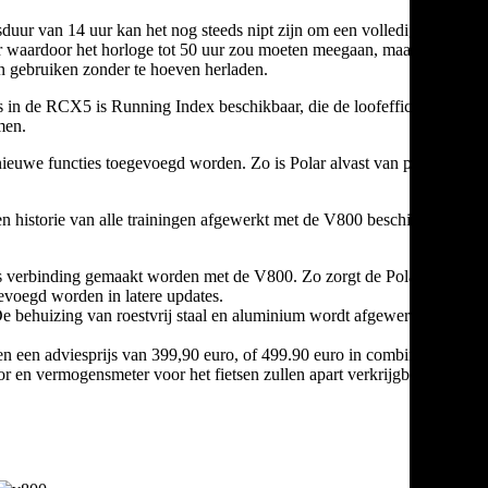
sduur van 14 uur kan het nog steeds nipt zijn om een volledige
ar waardoor het horloge tot 50 uur zou moeten meegaan, maar het is
en gebruiken zonder te hoeven herladen.
s in de RCX5 is Running Index beschikbaar, die de loofefficiëntie
men.
nieuwe functies toegevoegd worden. Zo is Polar alvast van plan om
en historie van alle trainingen afgewerkt met de V800 beschikbaar
es verbinding gemaakt worden met de V800. Zo zorgt de Polar
voegd worden in latere updates.
e behuizing van roestvrij staal en aluminium wordt afgewerkt met
en een adviesprijs van 399,90 euro, of 499.90 euro in combinatie
sor en vermogensmeter voor het fietsen zullen apart verkrijgbaar