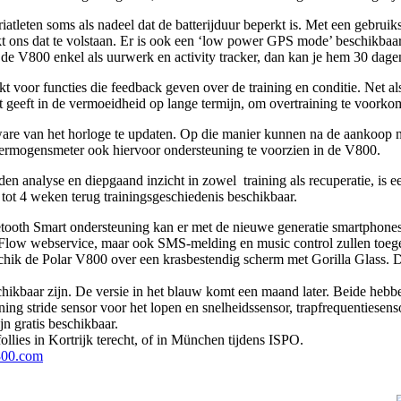
tleten soms als nadeel dat de batterijduur beperkt is. Met een gebruik
lijkt ons dat te volstaan. Er is ook een ‘low power GPS mode’ beschikba
je de V800 enkel als uurwerk en activity tracker, dan kan je hem 30 dag
t voor functies die feedback geven over de training en conditie. Net al
ht geeft in de vermoeidheid op lange termijn, om overtraining te voorko
tware van het horloge te updaten. Op die manier kunnen na de aankoop 
vermogensmeter ook hiervoor ondersteuning te voorzien in de V800.
en analyse en diepgaand inzicht in zowel training als recuperatie, is e
r tot 4 weken terug trainingsgeschiedenis beschikbaar.
uetooth Smart ondersteuning kan er met de nieuwe generatie smartphon
 Flow webservice, maar ook SMS-melding en music control zullen toege
chik de Polar V800 over een krasbestendig scherm met Gorilla Glass. D
chikbaar zijn. De versie in het blauw komt een maand later. Beide hebb
ning stride sensor voor het lopen en snelheidssensor, trapfrequentiesen
n gratis beschikbaar.
ollies in Kortrijk terecht, of in München tijdens ISPO.
800.com