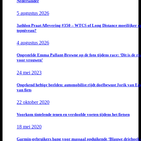
Nederlander
5 augustus 2026
3athlon Praat Aflevering #350 – WTCS of Long Distance moeilijker o
topniveau?
4 augustus 2026
Ongestelde Emma Pallant-Browne op de foto tijdens race: ‘Dit is de rea
voor vrouwen’
24 mei 2023
Ongekend heftige beelden: automobilist rijdt doelbewust Jorik van E
van fiets
22 oktober 2020
Voorkom tintelende tenen en verdoofde voeten tijdens het fietsen
18 mei 2020
Garmin-gebruikers bang voor massaal opduikende ‘Blauwe driehoek 