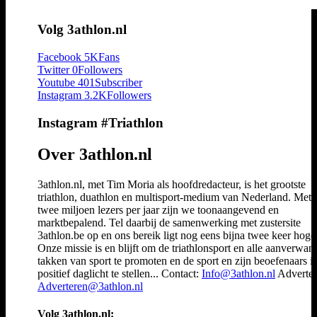
Volg 3athlon.nl
Facebook
5K
Fans
Twitter
0
Followers
Youtube
401
Subscriber
Instagram
3.2K
Followers
Instagram #Triathlon
Over 3athlon.nl
3athlon.nl, met Tim Moria als hoofdredacteur, is het grootste
triathlon, duathlon en multisport-medium van Nederland. Met 
twee miljoen lezers per jaar zijn we toonaangevend en
marktbepalend. Tel daarbij de samenwerking met zustersite
3athlon.be op en ons bereik ligt nog eens bijna twee keer hoger
Onze missie is en blijft om de triathlonsport en alle aanverwan
takken van sport te promoten en de sport en zijn beoefenaars i
positief daglicht te stellen... Contact:
Info@3athlon.nl
Adverter
Adverteren@3athlon.nl
Volg 3athlon.nl: