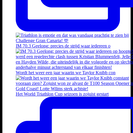
IM 70.3 Geelong: precies de strijd waar iedereen o
Wordt het weer een jaar waarin we Taylor Knibb con
Het World Triathlon Cup seizoen is zojuist gestart