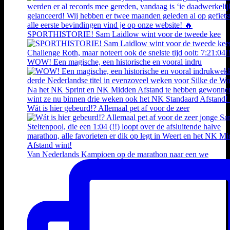
SPORTHISTORIE! Sam Laidlow wint voor de tweede kee
WOW! Een magische, een historische en vooral indru
Wát is hier gebeurd!? Allemaal pet af voor de zeer
Van Nederlands Kampioen op de marathon naar een we