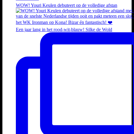
WOW! Youri Keulen debuteert op de volledige afstan
Een jaar lang in het rood-wit-blauw! Silke de Wold