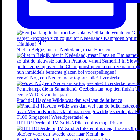
Niet in België, niet in Nederland, maar Hans en Ti
Wow! Nóg een Nederlandse topprestatie! IJzersterke
Prachtig! Hayden Wilde was dan wel van de buitenca
HELD! Derde bij IM Zuid-Afrika en dus mag Tristan
Kristian Blummenfelt is groter dan de sport! Iro