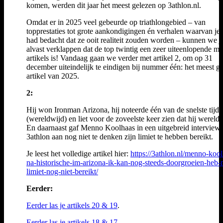
komen, werden dit jaar het meest gelezen op 3athlon.nl.
Omdat er in 2025 veel gebeurde op triathlongebied – van
topprestaties tot grote aankondigingen én verhalen waarvan je 
had bedacht dat ze ooit realiteit zouden worden – kunnen we j
alvast verklappen dat de top twintig een zeer uiteenlopende m
artikels is! Vandaag gaan we verder met artikel 2, om op 31
december uiteindelijk te eindigen bij nummer één: het meest g
artikel van 2025.
2:
Hij won Ironman Arizona, hij noteerde één van de snelste tijde
(wereldwijd) en liet voor de zoveelste keer zien dat hij wereldt
En daarnaast gaf Menno Koolhaas in een uitgebreid interview
3athlon aan nog niet te denken zijn limiet te hebben bereikt.
Je leest het volledige artikel hier:
https://3athlon.nl/menno-kool
na-historische-im-arizona-ik-kan-nog-steeds-doorgroeien-heb-
limiet-nog-niet-bereikt/
Eerder:
Eerder las je artikels 20 & 19
.
Eerder las je artikels 18 & 17
.