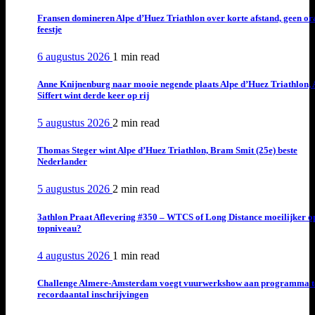
Fransen domineren Alpe d’Huez Triathlon over korte afstand, geen or
feestje
6 augustus 2026
1 min
read
Anne Knijnenburg naar mooie negende plaats Alpe d’Huez Triathlon, 
Siffert wint derde keer op rij
5 augustus 2026
2 min
read
Thomas Steger wint Alpe d’Huez Triathlon, Bram Smit (25e) beste
Nederlander
5 augustus 2026
2 min
read
3athlon Praat Aflevering #350 – WTCS of Long Distance moeilijker o
topniveau?
4 augustus 2026
1 min
read
Challenge Almere-Amsterdam voegt vuurwerkshow aan programma t
recordaantal inschrijvingen