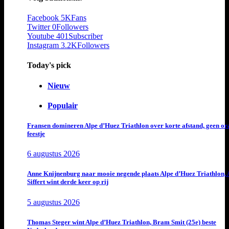
Facebook
5K
Fans
Twitter
0
Followers
Youtube
401
Subscriber
Instagram
3.2K
Followers
Today's pick
Nieuw
Populair
Fransen domineren Alpe d’Huez Triathlon over korte afstand, geen or
feestje
6 augustus 2026
Anne Knijnenburg naar mooie negende plaats Alpe d’Huez Triathlon, 
Siffert wint derde keer op rij
5 augustus 2026
Thomas Steger wint Alpe d’Huez Triathlon, Bram Smit (25e) beste