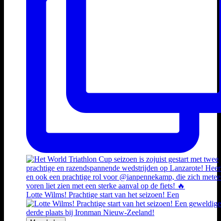
Lotte Wilms! Prachtige start van het seizoen! Een