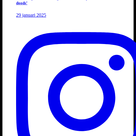
doods’
29 januari 2025