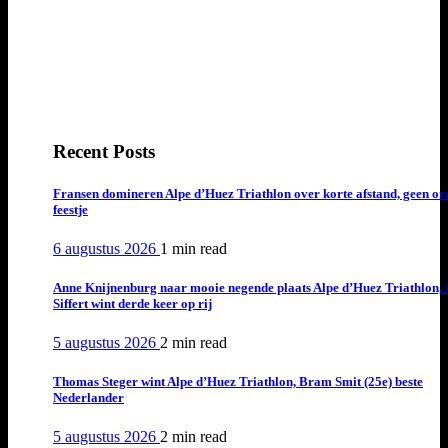
Recent Posts
Fransen domineren Alpe d’Huez Triathlon over korte afstand, geen or
feestje
6 augustus 2026
1 min
read
Anne Knijnenburg naar mooie negende plaats Alpe d’Huez Triathlon, 
Siffert wint derde keer op rij
5 augustus 2026
2 min
read
Thomas Steger wint Alpe d’Huez Triathlon, Bram Smit (25e) beste
Nederlander
5 augustus 2026
2 min
read