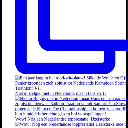
Niet in België, niet in Nederland, maar Hans en Ti
Wow! Nóg een Nederlandse topprestatie! IJzersterke