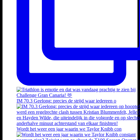
IM 70.3 Geelong: precies de strijd waar iedereen o
Wordt het weer een jaar waarin we Taylor Knibb con