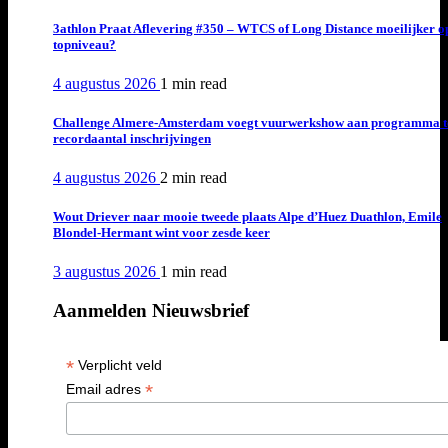
3athlon Praat Aflevering #350 – WTCS of Long Distance moeilijker o
topniveau?
4 augustus 2026
1 min
read
Challenge Almere-Amsterdam voegt vuurwerkshow aan programma t
recordaantal inschrijvingen
4 augustus 2026
2 min
read
Wout Driever naar mooie tweede plaats Alpe d’Huez Duathlon, Emile
Blondel-Hermant wint voor zesde keer
3 augustus 2026
1 min
read
Aanmelden Nieuwsbrief
*
Verplicht veld
*
Email adres