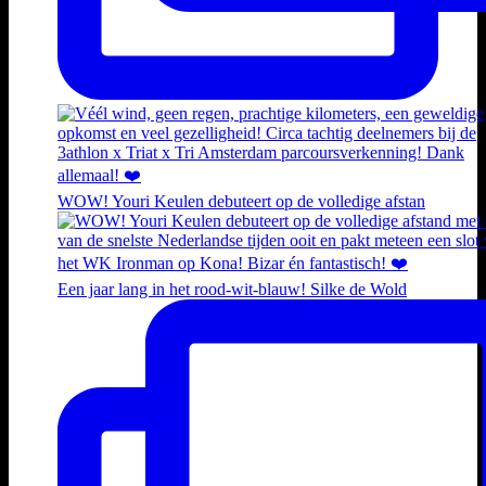
WOW! Youri Keulen debuteert op de volledige afstan
Een jaar lang in het rood-wit-blauw! Silke de Wold