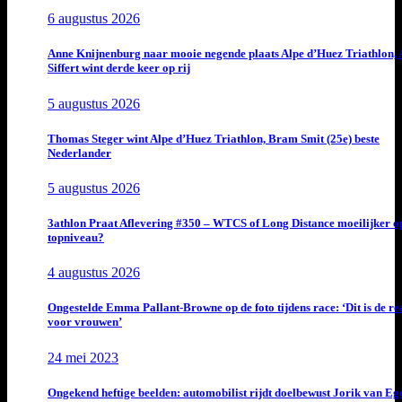
6 augustus 2026
Anne Knijnenburg naar mooie negende plaats Alpe d’Huez Triathlon, 
Siffert wint derde keer op rij
5 augustus 2026
Thomas Steger wint Alpe d’Huez Triathlon, Bram Smit (25e) beste
Nederlander
5 augustus 2026
3athlon Praat Aflevering #350 – WTCS of Long Distance moeilijker o
topniveau?
4 augustus 2026
Ongestelde Emma Pallant-Browne op de foto tijdens race: ‘Dit is de rea
voor vrouwen’
24 mei 2023
Ongekend heftige beelden: automobilist rijdt doelbewust Jorik van E