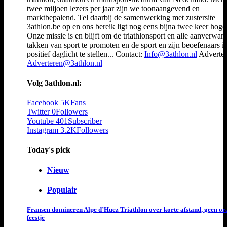
twee miljoen lezers per jaar zijn we toonaangevend en
marktbepalend. Tel daarbij de samenwerking met zustersite
3athlon.be op en ons bereik ligt nog eens bijna twee keer hoger
Onze missie is en blijft om de triathlonsport en alle aanverwan
takken van sport te promoten en de sport en zijn beoefenaars i
positief daglicht te stellen... Contact:
Info@3athlon.nl
Adverter
Adverteren@3athlon.nl
Volg 3athlon.nl:
Facebook
5K
Fans
Twitter
0
Followers
Youtube
401
Subscriber
Instagram
3.2K
Followers
Today's pick
Nieuw
Populair
Fransen domineren Alpe d’Huez Triathlon over korte afstand, geen or
feestje