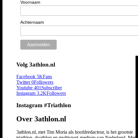
Voornaam
Achternaam
Volg 3athlon.nl
Facebook
5K
Fans
Twitter
0
Followers
Youtube
401
Subscriber
Instagram
3.2K
Followers
Instagram #Triathlon
Over 3athlon.nl
3athlon.nl, met Tim Moria als hoofdredacteur, is het grootste
triathlon, duathlon en multisport-medium van Nederland. Met 