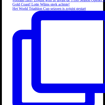
Het World Triathlon Cup seizoen is zojuist gestart