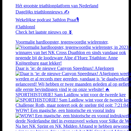
Hét grootste triathlonplatform van Nederland
Dagelijks triathlonnieuws ✍️
Wekelijkse podcast 3athlon Praat🎙️
#3athlonnl
Check het laatste nieuws op ⏬
Voormalig hardloopster, tegenwoordig wielrenster,
Daar is ‘ie: de nieuwe Canyon Speedmax! Afgelopen
SPORTHISTORIE! Sam Laidlow wint voor de tweede kee
WOW! Een magische, een historische en vooral indru