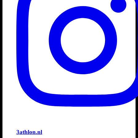
3athlon.nl