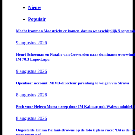
Nieuw
Populair
Mocht Ironman Maastricht er komen, datum waarschijnlijk 5 septemb
9 augustus 2026
Henri Schoeman en Natalie van Coevorden naar dominante overwinn
IM 70.3 Lapu-Lapu
9 augustus 2026
Openbaar account: MIVD-directeur jarenlang te volgen via Strava
8 augustus 2026
Pech voor Heleen Moes: streep door IM Kalmar, ook Wales onduideli
8 augustus 2026
Ongestelde Emma Pallant-Browne op de foto tijdens race: ‘Dit is de rea
voor vrouwen’