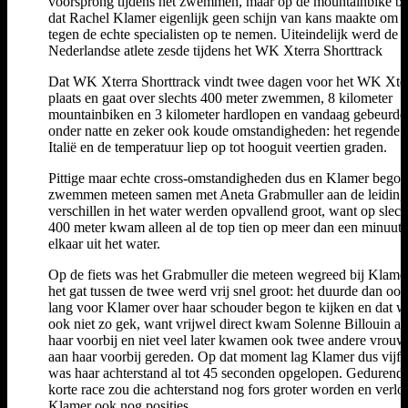
voorsprong tijdens het zwemmen, maar op de mountainbike bl
dat Rachel Klamer eigenlijk geen schijn van kans maakte om h
tegen de echte specialisten op te nemen. Uiteindelijk werd de
Nederlandse atlete zesde tijdens het WK Xterra Shorttrack
Dat WK Xterra Shorttrack vindt twee dagen voor het WK Xte
plaats en gaat over slechts 400 meter zwemmen, 8 kilometer
mountainbiken en 3 kilometer hardlopen en vandaag gebeurde
onder natte en zeker ook koude omstandigheden: het regende 
Italië en de temperatuur liep op tot hooguit veertien graden.
Pittige maar echte cross-omstandigheden dus en Klamer begon
zwemmen meteen samen met Aneta Grabmuller aan de leiding
verschillen in het water werden opvallend groot, want op slech
400 meter kwam alleen al de top tien op meer dan een minuut
elkaar uit het water.
Op de fiets was het Grabmuller die meteen wegreed bij Klame
het gat tussen de twee werd vrij snel groot: het duurde dan ook
lang voor Klamer over haar schouder begon te kijken en dat w
ook niet zo gek, want vrijwel direct kwam Solenne Billouin a
haar voorbij en niet veel later kwamen ook twee andere vrou
aan haar voorbij gereden. Op dat moment lag Klamer dus vijfd
was haar achterstand al tot 45 seconden opgelopen. Gedurend
korte race zou die achterstand nog fors groter worden en verlo
Klamer ook nog posities.