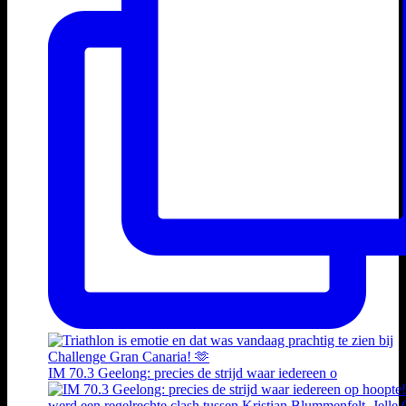
IM 70.3 Geelong: precies de strijd waar iedereen o