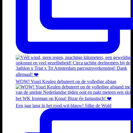
WOW! Youri Keulen debuteert op de volledige afstan
Een jaar lang in het rood-wit-blauw! Silke de Wold