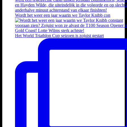
Wordt het weer een jaar waarin we Taylor Knibb con
Het World Triathlon Cup seizoen is zojuist gestart