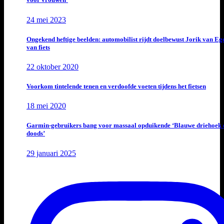
24 mei 2023
Ongekend heftige beelden: automobilist rijdt doelbewust Jorik van E
van fiets
22 oktober 2020
Voorkom tintelende tenen en verdoofde voeten tijdens het fietsen
18 mei 2020
Garmin-gebruikers bang voor massaal opduikende ‘Blauwe driehoek 
doods’
29 januari 2025