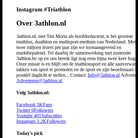
Instagram #Triathlon
Over 3athlon.nl
3athlon.nl, met Tim Moria als hoofdredacteur, is het grootste
triathlon, duathlon en multisport-medium van Nederland. Met 
twee miljoen lezers per jaar zijn we toonaangevend en
marktbepalend. Tel daarbij de samenwerking met zustersite
3athlon.be op en ons bereik ligt nog eens bijna twee keer hoger
Onze missie is en blijft om de triathlonsport en alle aanverwan
takken van sport te promoten en de sport en zijn beoefenaars i
positief daglicht te stellen... Contact:
Info@3athlon.nl
Adverter
Adverteren@3athlon.nl
Volg 3athlon.nl:
Facebook
5K
Fans
Twitter
0
Followers
Youtube
401
Subscriber
Instagram
3.2K
Followers
Today's pick