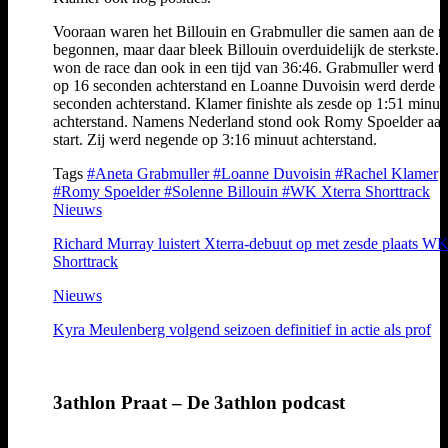
Vooraan waren het Billouin en Grabmuller die samen aan de r
begonnen, maar daar bleek Billouin overduidelijk de sterkste. 
won de race dan ook in een tijd van 36:46. Grabmuller werd 
op 16 seconden achterstand en Loanne Duvoisin werd derde o
seconden achterstand. Klamer finishte als zesde op 1:51 minuu
achterstand. Namens Nederland stond ook Romy Spoelder aan
start. Zij werd negende op 3:16 minuut achterstand.
Tags
#Aneta Grabmuller
#Loanne Duvoisin
#Rachel Klamer
#Romy Spoelder
#Solenne Billouin
#WK Xterra Shorttrack
Nieuws
Richard Murray luistert Xterra-debuut op met zesde plaats W
Shorttrack
Nieuws
Kyra Meulenberg volgend seizoen definitief in actie als prof
3athlon Praat – De 3athlon podcast