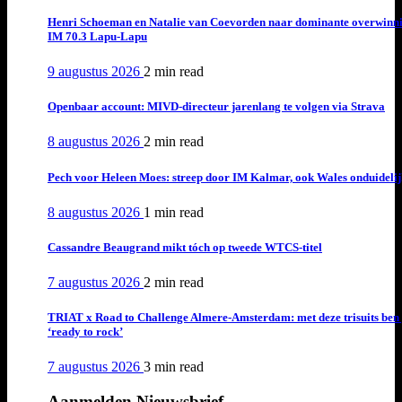
Henri Schoeman en Natalie van Coevorden naar dominante overwinn
IM 70.3 Lapu-Lapu
9 augustus 2026
2 min
read
Openbaar account: MIVD-directeur jarenlang te volgen via Strava
8 augustus 2026
2 min
read
Pech voor Heleen Moes: streep door IM Kalmar, ook Wales onduideli
8 augustus 2026
1 min
read
Cassandre Beaugrand mikt tóch op tweede WTCS-titel
7 augustus 2026
2 min
read
TRIAT x Road to Challenge Almere-Amsterdam: met deze trisuits ben 
‘ready to rock’
7 augustus 2026
3 min
read
Aanmelden Nieuwsbrief