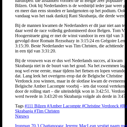
hardlopen: die afstanden vormen de in België zeer populaire 1
Bilzen. Ook bij Nederlanders is de wedstrijd ieder jaar weer ge
en meer dan eens stonden er landgenoten op het podium. Ook
vandaag was het raak dankzij Rani Skrabanja, die derde werd.
Bij de mannen kwamen de Nederlanders er dit jaar niet aan te 
daar werd de race volledig gedomineerd door Belgen. Tom Va
Hoogerstraete ging er met de winst vandoor in een tijd van 3:1
gevolgd door Romain Rezsohazy in 3:15:24 en Grégoire Lema
3:15:39. Beste Nederlander was Tim Christen, die achttiende 
in een tijd van 3:31:20.
Bij de vrouwen was er dus wel Nederlands succes, al kwam
Skrabanja niet in de buurt van het goud. Na het zwemmen lag 
nog wel evne eerste, maar tijdens het fietsen en lopen verande
dat. Lang leek het overigens erop dat de Belgische Christine
Verdonck zou winnen, maar in de slotfase kwam de eveneens
Belgische Amber Lacompte voorbij – iets dat vooral verteken
door de rolling start – die uiteindelijk won in 3:42:51. Verdonc
werd tweede in 3:43:20 en Skrabanja volgde als derde in 3:47:
Tags
#111 Bilzen
#Amber Lacompte
#Christine Verdonck
#Ra
Skrabanja
#Tim Christen
Nieuws
Ironman 70.3 Chattanooga: Jeremy MacLean vestigt naam me