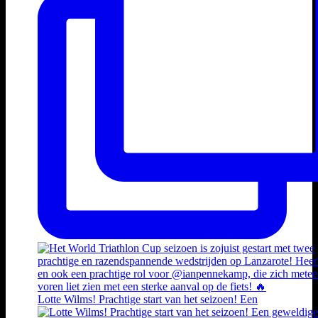
Lotte Wilms! Prachtige start van het seizoen! Een