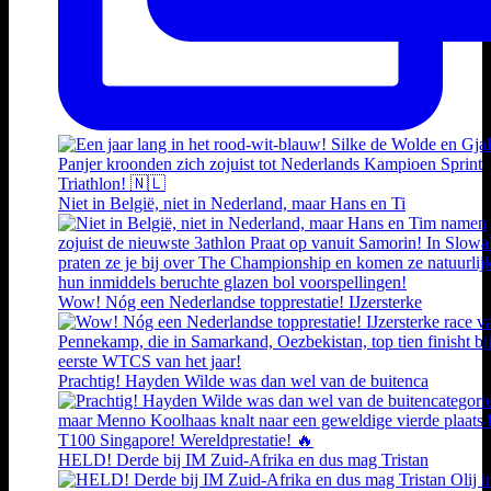
Niet in België, niet in Nederland, maar Hans en Ti
Wow! Nóg een Nederlandse topprestatie! IJzersterke
Prachtig! Hayden Wilde was dan wel van de buitenca
HELD! Derde bij IM Zuid-Afrika en dus mag Tristan