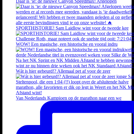
Daar is ‘ie: de nieuwe Canyon Speedmax! Afgelopen
SPORTHISTORIE! Sam Laidlow wint voor de tweede kee
WOW! Een magische, een historische en vooral indru
Wát is hier gebeurd!? Allemaal pet af voor de zeer
Van Nederlands Kampioen op de marathon naar een we