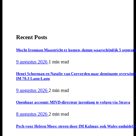
Recent Posts
Mocht Ironman Maastricht er komen, datum waarschijnlijk 5 septemb
9 augustus 2026
1 min
read
Henri Schoeman en Natalie van Coevorden naar dominante overwinn
IM 70.3 Lapu-Lapu
9 augustus 2026
2 min
read
Openbaar account: MIVD-directeur jarenlang te volgen via Strava
8 augustus 2026
2 min
read
Pech voor Heleen Moes: streep door IM Kalmar, ook Wales onduideli