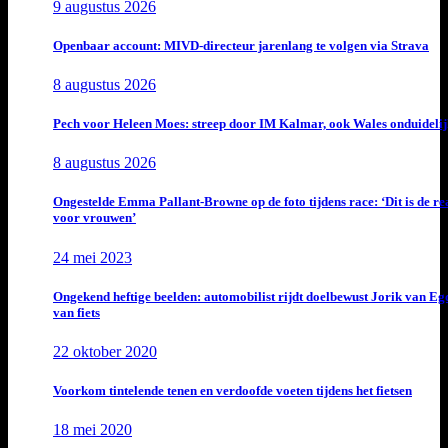
9 augustus 2026
Openbaar account: MIVD-directeur jarenlang te volgen via Strava
8 augustus 2026
Pech voor Heleen Moes: streep door IM Kalmar, ook Wales onduideli
8 augustus 2026
Ongestelde Emma Pallant-Browne op de foto tijdens race: ‘Dit is de rea
voor vrouwen’
24 mei 2023
Ongekend heftige beelden: automobilist rijdt doelbewust Jorik van E
van fiets
22 oktober 2020
Voorkom tintelende tenen en verdoofde voeten tijdens het fietsen
18 mei 2020