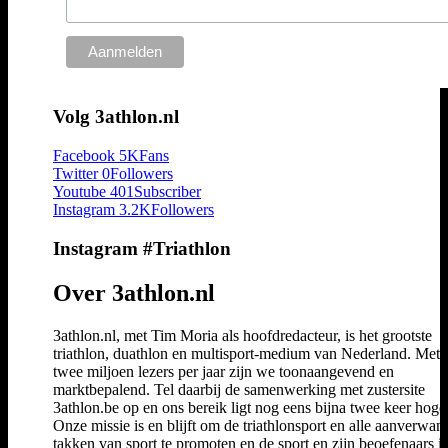
Volg 3athlon.nl
Facebook
5K
Fans
Twitter
0
Followers
Youtube
401
Subscriber
Instagram
3.2K
Followers
Instagram #Triathlon
Over 3athlon.nl
3athlon.nl, met Tim Moria als hoofdredacteur, is het grootste
triathlon, duathlon en multisport-medium van Nederland. Met 
twee miljoen lezers per jaar zijn we toonaangevend en
marktbepalend. Tel daarbij de samenwerking met zustersite
3athlon.be op en ons bereik ligt nog eens bijna twee keer hoger
Onze missie is en blijft om de triathlonsport en alle aanverwan
takken van sport te promoten en de sport en zijn beoefenaars i