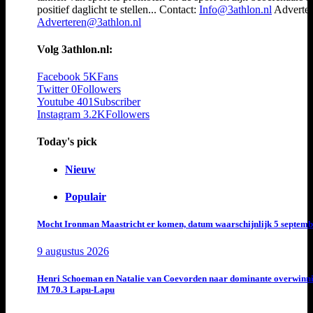
positief daglicht te stellen... Contact:
Info@3athlon.nl
Adverter
Adverteren@3athlon.nl
Volg 3athlon.nl:
Facebook
5K
Fans
Twitter
0
Followers
Youtube
401
Subscriber
Instagram
3.2K
Followers
Today's pick
Nieuw
Populair
Mocht Ironman Maastricht er komen, datum waarschijnlijk 5 septemb
9 augustus 2026
Henri Schoeman en Natalie van Coevorden naar dominante overwinn
IM 70.3 Lapu-Lapu