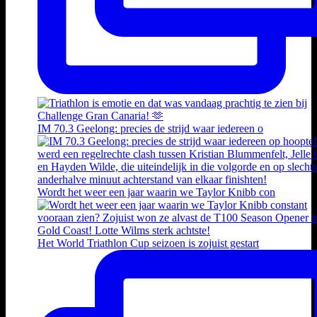
IM 70.3 Geelong: precies de strijd waar iedereen o
Wordt het weer een jaar waarin we Taylor Knibb con
Het World Triathlon Cup seizoen is zojuist gestart