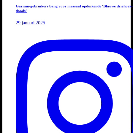
Garmin-gebruikers bang voor massaal opduikende ‘Blauwe driehoek 
doods’
29 januari 2025