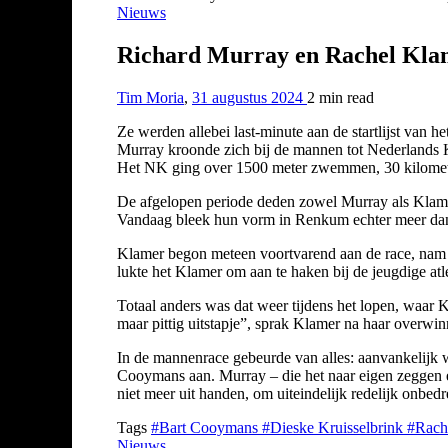
Nieuws
Richard Murray en Rachel Kla
Tim Moria
,
31 augustus 2024
2 min
read
Ze werden allebei last-minute aan de startlijst van
Murray kroonde zich bij de mannen tot Nederlands Ka
Het NK ging over 1500 meter zwemmen, 30 kilomete
De afgelopen periode deden zowel Murray als Klamer 
Vandaag bleek hun vorm in Renkum echter meer dan vo
Klamer begon meteen voortvarend aan de race, nam 
lukte het Klamer om aan te haken bij de jeugdige atle
Totaal anders was dat weer tijdens het lopen, waar 
maar pittig uitstapje”, sprak Klamer na haar overwi
In de mannenrace gebeurde van alles: aanvankelijk 
Cooymans aan. Murray – die het naar eigen zeggen erg
niet meer uit handen, om uiteindelijk redelijk onb
Tags
#Bart Cooymans
#Dieske Kruisselbrink
#Rach
Nieuws