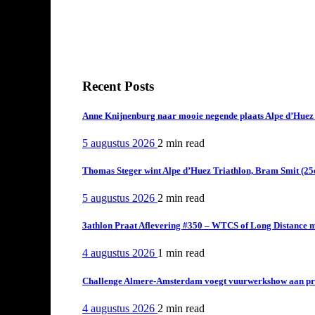
Recent Posts
Anne Knijnenburg naar mooie negende plaats Alpe d’Huez Tr
5 augustus 2026
2 min
read
Thomas Steger wint Alpe d’Huez Triathlon, Bram Smit (25
5 augustus 2026
2 min
read
3athlon Praat Aflevering #350 – WTCS of Long Distance m
4 augustus 2026
1 min
read
Challenge Almere-Amsterdam voegt vuurwerkshow aan pro
4 augustus 2026
2 min
read