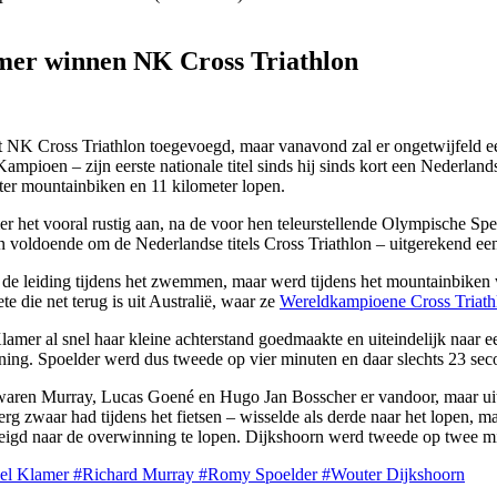
mer winnen NK Cross Triathlon
 het NK Cross Triathlon toegevoegd, maar vanavond zal er ongetwijfeld 
mpioen – zijn eerste nationale titel sinds hij sinds kort een Nederlan
r mountainbiken en 11 kilometer lopen.
het vooral rustig aan, na de voor hen teleurstellende Olympische Spele
ldoende om de Nederlandse titels Cross Triathlon – uitgerekend een dis
de leiding tijdens het zwemmen, maar werd tijdens het mountainbiken 
te die net terug is uit Australië, waar ze
Wereldkampioene Cross Triat
Klamer al snel haar kleine achterstand goedmaakte en uiteindelijk naar
nning. Spoelder werd dus tweede op vier minuten en daar slechts 23 se
waren Murray, Lucas Goené en Hugo Jan Bosscher er vandoor, maar uite
 zwaar had tijdens het fietsen – wisselde als derde naar het lopen, maa
edreigd naar de overwinning te lopen. Dijkshoorn werd tweede op twee 
el Klamer
#Richard Murray
#Romy Spoelder
#Wouter Dijkshoorn