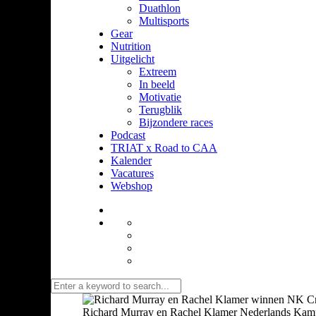
Duathlon
Multisports
Gear
Nutrition
Uitgelicht
Extreem
In beeld
Motivatie
Terugblik
Bijzondere races
Podcast
TRIAT x Road to CAA
Kalender
Vacatures
Webshop
Richard Murray en Rachel Klamer Nederlands Kamp