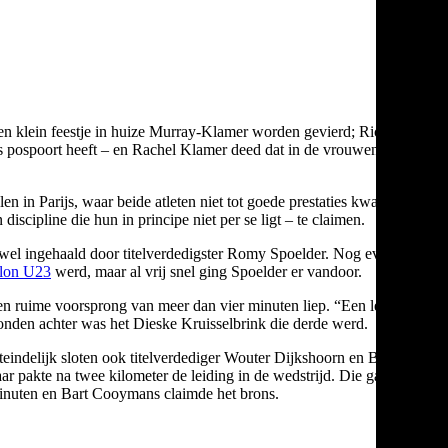
een klein feestje in huize Murray-Klamer worden gevierd; Richard
ds pospoort heeft – en Rachel Klamer deed dat in de vrouwenrace.
n in Parijs, waar beide atleten niet tot goede prestaties kwamen.
cipline die hun in principe niet per se ligt – te claimen.
wel ingehaald door titelverdedigster Romy Spoelder. Nog even
hlon U23
werd, maar al vrij snel ging Spoelder er vandoor.
 een ruime voorsprong van meer dan vier minuten liep. “Een leuk
conden achter was het Dieske Kruisselbrink die derde werd.
indelijk sloten ook titelverdediger Wouter Dijkshoorn en Bart
r pakte na twee kilometer de leiding in de wedstrijd. Die gaf hij
minuten en Bart Cooymans claimde het brons.