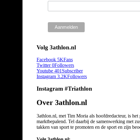
Volg 3athlon.nl
Facebook
5K
Fans
Twitter
0
Followers
Youtube
401
Subscriber
Instagram
3.2K
Followers
Instagram #Triathlon
Over 3athlon.nl
3athlon.nl, met Tim Moria als hoofdredacteur, is he
marktbepalend. Tel daarbij de samenwerking met zuste
takken van sport te promoten en de sport en zijn beoef
Volg 3athlon.nl: