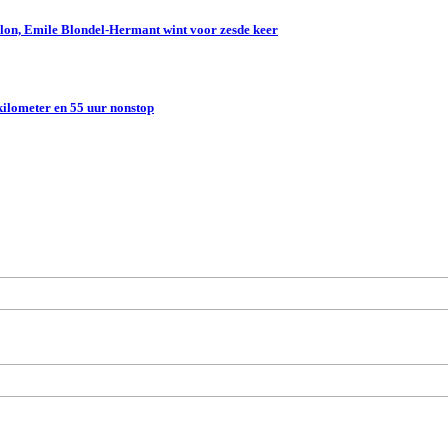
lon, Emile Blondel-Hermant wint voor zesde keer
kilometer en 55 uur nonstop