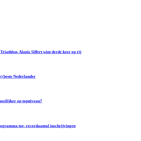
iathlon, Alanis Siffert wint derde keer op rij
e) beste Nederlander
oeilijker op topniveau?
gramma toe, recordaantal inschrijvingen