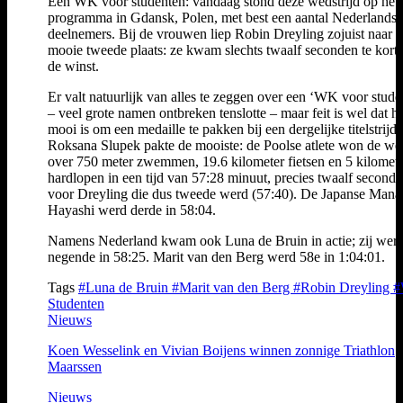
Een WK voor studenten: vandaag stond deze wedstrijd op het
programma in Gdansk, Polen, met best een aantal Nederlandse
deelnemers. Bij de vrouwen liep Robin Dreyling zojuist naar 
mooie tweede plaats: ze kwam slechts twaalf seconden te kort
de winst.
Er valt natuurlijk van alles te zeggen over een ‘WK voor stude
– veel grote namen ontbreken tenslotte – maar feit is wel dat he
mooi is om een medaille te pakken bij een dergelijke titelstrijd.
Roksana Slupek pakte de mooiste: de Poolse atlete won de wed
over 750 meter zwemmen, 19.6 kilometer fietsen en 5 kilomet
hardlopen in een tijd van 57:28 minuut, precies twaalf second
voor Dreyling die dus tweede werd (57:40). De Japanse Man
Hayashi werd derde in 58:04.
Namens Nederland kwam ook Luna de Bruin in actie; zij wer
negende in 58:25. Marit van den Berg werd 58e in 1:04:01.
Tags
#Luna de Bruin
#Marit van den Berg
#Robin Dreyling
Studenten
Nieuws
Koen Wesselink en Vivian Boijens winnen zonnige Triathlon
Maarssen
Nieuws