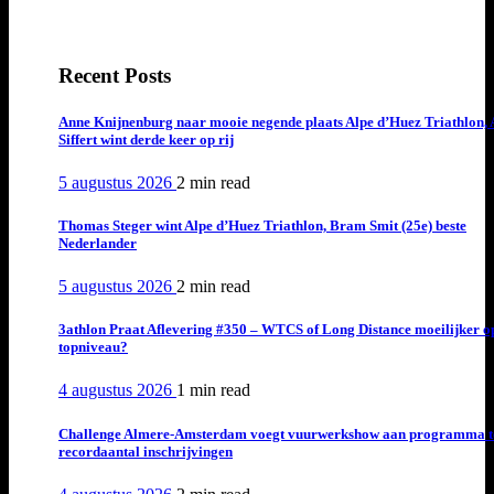
Recent Posts
Anne Knijnenburg naar mooie negende plaats Alpe d’Huez Triathlon, 
Siffert wint derde keer op rij
5 augustus 2026
2 min
read
Thomas Steger wint Alpe d’Huez Triathlon, Bram Smit (25e) beste
Nederlander
5 augustus 2026
2 min
read
3athlon Praat Aflevering #350 – WTCS of Long Distance moeilijker o
topniveau?
4 augustus 2026
1 min
read
Challenge Almere-Amsterdam voegt vuurwerkshow aan programma t
recordaantal inschrijvingen