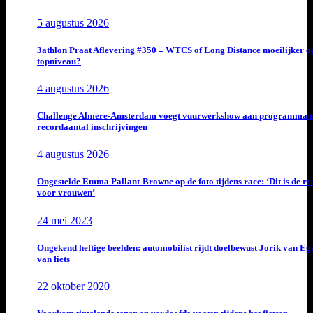
5 augustus 2026
3athlon Praat Aflevering #350 – WTCS of Long Distance moeilijker o
topniveau?
4 augustus 2026
Challenge Almere-Amsterdam voegt vuurwerkshow aan programma t
recordaantal inschrijvingen
4 augustus 2026
Ongestelde Emma Pallant-Browne op de foto tijdens race: ‘Dit is de rea
voor vrouwen’
24 mei 2023
Ongekend heftige beelden: automobilist rijdt doelbewust Jorik van E
van fiets
22 oktober 2020