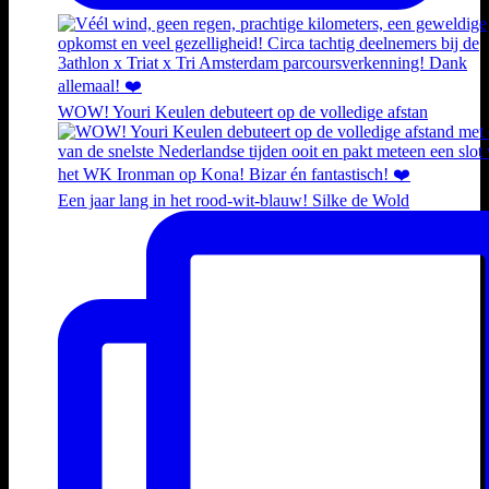
WOW! Youri Keulen debuteert op de volledige afstan
Een jaar lang in het rood-wit-blauw! Silke de Wold