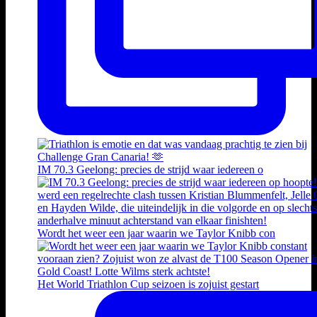
IM 70.3 Geelong: precies de strijd waar iedereen o
Wordt het weer een jaar waarin we Taylor Knibb con
Het World Triathlon Cup seizoen is zojuist gestart