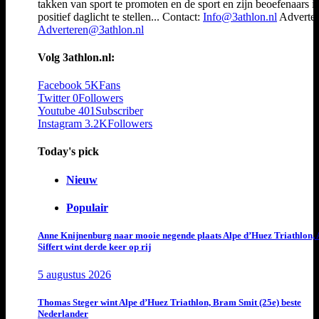
takken van sport te promoten en de sport en zijn beoefenaars i
positief daglicht te stellen... Contact:
Info@3athlon.nl
Adverter
Adverteren@3athlon.nl
Volg 3athlon.nl:
Facebook
5K
Fans
Twitter
0
Followers
Youtube
401
Subscriber
Instagram
3.2K
Followers
Today's pick
Nieuw
Populair
Anne Knijnenburg naar mooie negende plaats Alpe d’Huez Triathlon, 
Siffert wint derde keer op rij
5 augustus 2026
Thomas Steger wint Alpe d’Huez Triathlon, Bram Smit (25e) beste
Nederlander