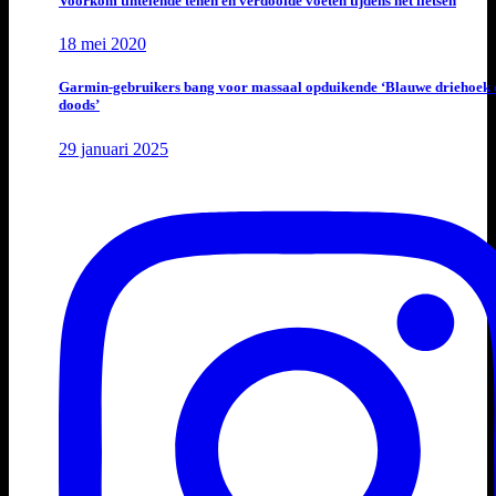
Voorkom tintelende tenen en verdoofde voeten tijdens het fietsen
18 mei 2020
Garmin-gebruikers bang voor massaal opduikende ‘Blauwe driehoek 
doods’
29 januari 2025