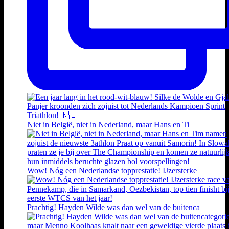
Niet in België, niet in Nederland, maar Hans en Ti
Wow! Nóg een Nederlandse topprestatie! IJzersterke
Prachtig! Hayden Wilde was dan wel van de buitenca