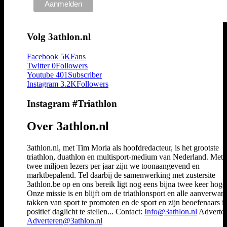
Volg 3athlon.nl
Facebook
5K
Fans
Twitter
0
Followers
Youtube
401
Subscriber
Instagram
3.2K
Followers
Instagram #Triathlon
Over 3athlon.nl
3athlon.nl, met Tim Moria als hoofdredacteur, is het grootste
triathlon, duathlon en multisport-medium van Nederland. Met 
twee miljoen lezers per jaar zijn we toonaangevend en
marktbepalend. Tel daarbij de samenwerking met zustersite
3athlon.be op en ons bereik ligt nog eens bijna twee keer hoger
Onze missie is en blijft om de triathlonsport en alle aanverwan
takken van sport te promoten en de sport en zijn beoefenaars i
positief daglicht te stellen... Contact:
Info@3athlon.nl
Adverter
Adverteren@3athlon.nl