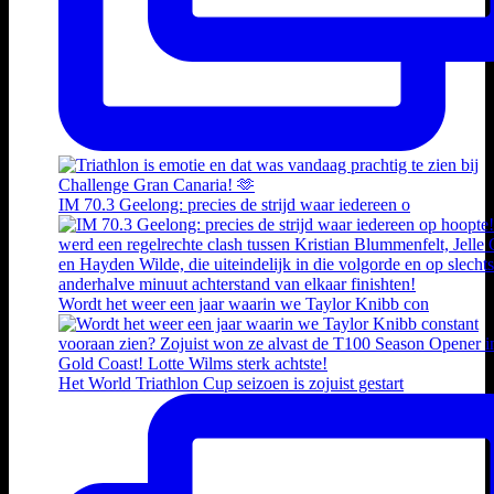
IM 70.3 Geelong: precies de strijd waar iedereen o
Wordt het weer een jaar waarin we Taylor Knibb con
Het World Triathlon Cup seizoen is zojuist gestart