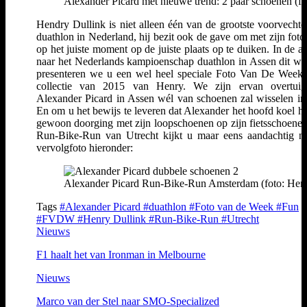
Alexander Picard met nieuwe trend: 2 paar schoenen (fo
Hendry Dullink is niet alleen één van de grootste voorvechte
duathlon in Nederland, hij bezit ook de gave om met zijn fotot
op het juiste moment op de juiste plaats op te duiken. In de a
naar het Nederlands kampioenschap duathlon in Assen dit w
presenteren we u een wel heel speciale Foto Van De Week 
collectie van 2015 van Henry. We zijn ervan overtuig
Alexander Picard in Assen wél van schoenen zal wisselen 
En om u het bewijs te leveren dat Alexander het hoofd koel hi
gewoon doorging met zijn loopschoenen op zijn fietsschoenen
Run-Bike-Run van Utrecht kijkt u maar eens aandachtig n
vervolgfoto hieronder:
Alexander Picard Run-Bike-Run Amsterdam (foto: Henr
Tags
#Alexander Picard
#duathlon
#Foto van de Week
#Fun
#FVDW
#Henry Dullink
#Run-Bike-Run
#Utrecht
Nieuws
F1 haalt het van Ironman in Melbourne
Nieuws
Marco van der Stel naar SMO-Specialized