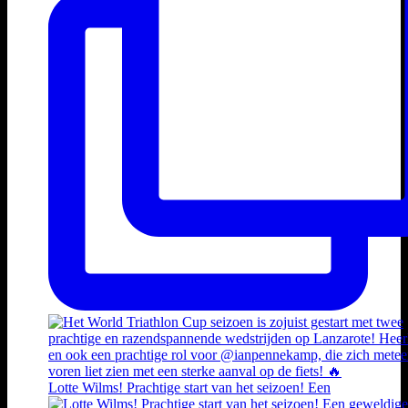
Lotte Wilms! Prachtige start van het seizoen! Een