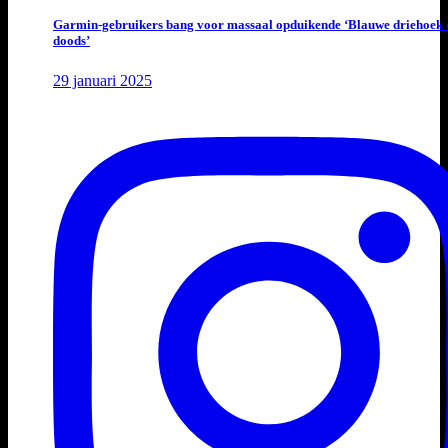
Garmin-gebruikers bang voor massaal opduikende ‘Blauwe driehoek 
doods’
29 januari 2025