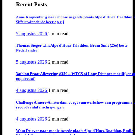
Recent Posts
Anne Knijnenburg naar mooie negende plaats Alpe d’Huez Triathlon, 
Siffert wint derde keer op rij
5 augustus 2026
2 min
read
Thomas Steger wint Alpe d’Huez Triathlon, Bram Smit (25e) beste
Nederlander
5 augustus 2026
2 min
read
3athlon Praat Aflevering #350 – WTCS of Long Distance moeilijker o
topniveau?
4 augustus 2026
1 min
read
Challenge Almere-Amsterdam voegt vuurwerkshow aan programma t
recordaantal inschrijvingen
4 augustus 2026
2 min
read
Wout Driever naar mooie tweede plaats Alpe d’Huez Duathlon, Emile