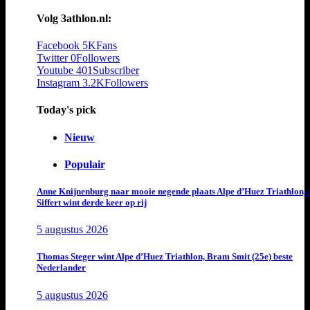
Volg 3athlon.nl:
Facebook
5K
Fans
Twitter
0
Followers
Youtube
401
Subscriber
Instagram
3.2K
Followers
Today's pick
Nieuw
Populair
Anne Knijnenburg naar mooie negende plaats Alpe d’Huez Triathlon, 
Siffert wint derde keer op rij
5 augustus 2026
Thomas Steger wint Alpe d’Huez Triathlon, Bram Smit (25e) beste
Nederlander
5 augustus 2026