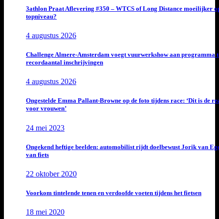
3athlon Praat Aflevering #350 – WTCS of Long Distance moeilijker o
topniveau?
4 augustus 2026
Challenge Almere-Amsterdam voegt vuurwerkshow aan programma t
recordaantal inschrijvingen
4 augustus 2026
Ongestelde Emma Pallant-Browne op de foto tijdens race: ‘Dit is de rea
voor vrouwen’
24 mei 2023
Ongekend heftige beelden: automobilist rijdt doelbewust Jorik van E
van fiets
22 oktober 2020
Voorkom tintelende tenen en verdoofde voeten tijdens het fietsen
18 mei 2020