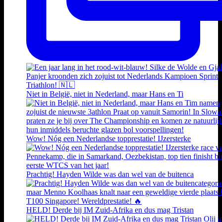
Niet in België, niet in Nederland, maar Hans en Ti
Wow! Nóg een Nederlandse topprestatie! IJzersterke
Prachtig! Hayden Wilde was dan wel van de buitenca
HELD! Derde bij IM Zuid-Afrika en dus mag Tristan