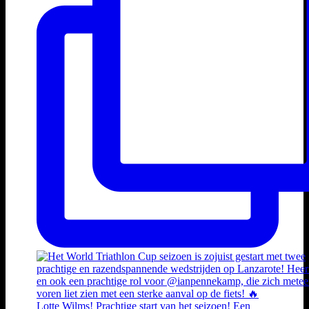
Lotte Wilms! Prachtige start van het seizoen! Een