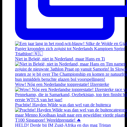
Niet in België, niet in Nederland, maar Hans en Ti
Wow! Nóg een Nederlandse topprestatie! IJzersterke
Prachtig! Hayden Wilde was dan wel van de buitenca
HELD! Derde bij IM Zuid-Afrika en dus mag Tristan