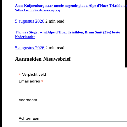
Anne Knijnenburg naar mooie negende plaats Alpe d’Huez Triathlon, 
Siffert wint derde keer op rij
5 augustus 2026
2 min
read
Thomas Steger wint Alpe d’Huez Triathlon, Bram Smit (25e) beste
Nederlander
5 augustus 2026
2 min
read
Aanmelden Nieuwsbrief
*
Verplicht veld
*
Email adres
Voornaam
Achternaam