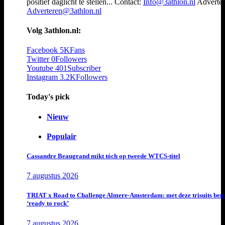
positief daglicht te stellen... Contact:
Info@3athlon.nl
Adverter
Adverteren@3athlon.nl
Volg 3athlon.nl:
Facebook
5K
Fans
Twitter
0
Followers
Youtube
401
Subscriber
Instagram
3.2K
Followers
Today's pick
Nieuw
Populair
Cassandre Beaugrand mikt tóch op tweede WTCS-titel
7 augustus 2026
TRIAT x Road to Challenge Almere-Amsterdam: met deze trisuits ben 
‘ready to rock’
7 augustus 2026