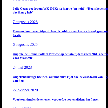
Jelle Geens zet droom WK IM Kona jaartje ‘on hold’: “Het is het enig
dat ik nog heb”
7 augustus 2026
Fransen domineren Alpe d’Huez Triathlon over korte afstand, geen or
feestje
6 augustus 2026
Ongestelde Emma Pallant-Browne op de foto tijdens race: ‘Dit is de rea
voor vrouwen’
24 mei 2023
Ongekend heftige beelden: automobilist rijdt doelbewust Jorik van E
van fiets
22 oktober 2020
Voorkom tintelende tenen en verdoofde voeten tijdens het fietsen