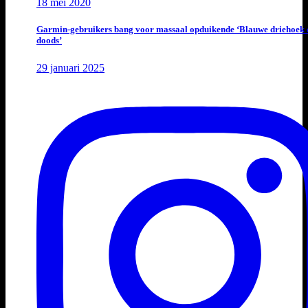
18 mei 2020
Garmin-gebruikers bang voor massaal opduikende ‘Blauwe driehoek 
doods’
29 januari 2025