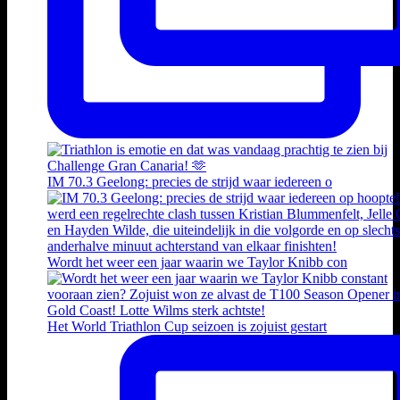
IM 70.3 Geelong: precies de strijd waar iedereen o
Wordt het weer een jaar waarin we Taylor Knibb con
Het World Triathlon Cup seizoen is zojuist gestart