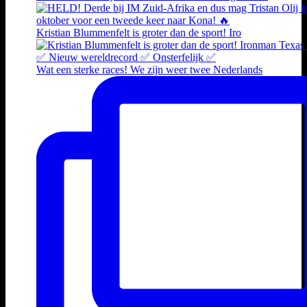
Kristian Blummenfelt is groter dan de sport! Iro
Wat een sterke races! We zijn weer twee Nederlands