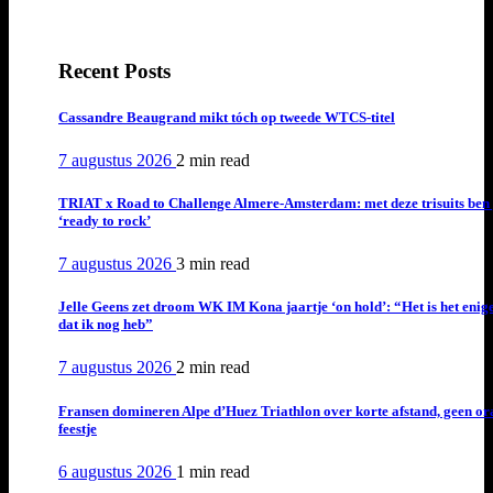
Recent Posts
Cassandre Beaugrand mikt tóch op tweede WTCS-titel
7 augustus 2026
2 min
read
TRIAT x Road to Challenge Almere-Amsterdam: met deze trisuits ben 
‘ready to rock’
7 augustus 2026
3 min
read
Jelle Geens zet droom WK IM Kona jaartje ‘on hold’: “Het is het enig
dat ik nog heb”
7 augustus 2026
2 min
read
Fransen domineren Alpe d’Huez Triathlon over korte afstand, geen or
feestje
6 augustus 2026
1 min
read