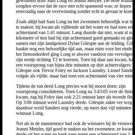
gewonnen door Sam Long en Jeanni Metzler. De twee winnaa
zorgden ervoor dat de race niet echt spannend was; ze liepen vr
eenvoudig naar de overwinning zonder echt in gevaar te kome
Zoals altijd had Sam Long na het zwemmen behoorlijk wat tij
te maken: hij kwam als vijftiende uit het water en had toen een
achterstand van 1:41 minuut. Lang duurde dat niet, want al na
kilometer of tien had hij zijn achterstand goed gemaakt en ging
samen met zijn landgenoot Dylan Gilespie aan de leiding. Gile
haakte nog een behoorlijke tijd aan, maar ruim voor het einde 
het fietsonderdeel ging Long er alweer vandoor om vervolgens
zijn eentje richting T2 te koersen. Toen hij daar aan kwam, had
een voorsprong van bijna drie minuten op drie achtervolgers: n
Gilespie ook Trevor Foley en Jackson Laundry. Lionel Sander
volgde als vijfde, maar had toen een achterstand van vier minu
Tijdens de run deed Long precies wat hij moest doen: zijn
voorsprong consolideren. Toen Long na 3:43:05 over de finish
kwam, zag hij Foley dan ook 2:21 minuut later als tweede fini
Op 3:06 minuut werd Laundry derde. Gilespie zakte ver weg 
daardoor werd Sanders nog vierde, op meer dan vijf minuten 
winnaar Long.
Net als in de mannenrace had ook de winnares bij de vrouwen
Jeanni Metzler, tijd goed te maken na het zwemmen: ze kwam 
derde uit het water en keek toen tegen een achterstand van 1:1