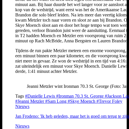
minuut aan. Bij haar duurde het wel langer voor ze aansloot a
kop van de wedstrijd, want eerst was het de Amerikaanse Lau
Brandon die solo bleef leiden. Na iets meer dan veertig kilome
kwam Metzler toch naar voren en sloot ze aan bij Brandon. O
Skye Moench sloot aan en door het hoge tempo wat toen werd
gereden, verloor Brandon juist weer de aansluiting. Eenmaal t
in T2 hadden Moench en Metzler een voorsprong van ruim 2:
minuut op Rach McBride, Anna Bergsten en Lauren Brandon.
Tijdens de run pakte Metzler meteen een enorme voorsprong, 
een minuut binnen een paar kilometer, en die voorsprong kw
niet meer in gevaar. Ze won de wedstrijd in een tijd van 4:16:
zat uiteindelijk een minuut voor Skye Moench. Danielle Lewi
derde, 1:41 minuut achter Metzler.
Jeanni Metzler wint Ironman 70.3 St. George (Foto: 3ath
Tags
#Danielle Lewis
#Ironman 70.3 St. George
#Jackson La
#Jeanni Metzler
#Sam Long
#Skye Moench
#Trevor Foley
Nieuws
Jan Frodeno: 'Ik heb geleden, maar het is goed om terug te zijn
Nieuws