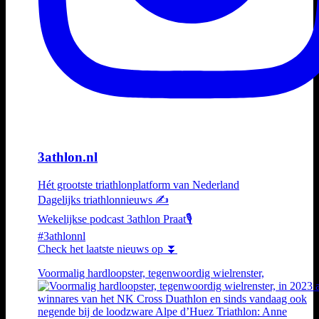
3athlon.nl
Hét grootste triathlonplatform van Nederland
Dagelijks triathlonnieuws ✍️
Wekelijkse podcast 3athlon Praat🎙️
#3athlonnl
Check het laatste nieuws op ⏬
Voormalig hardloopster, tegenwoordig wielrenster,