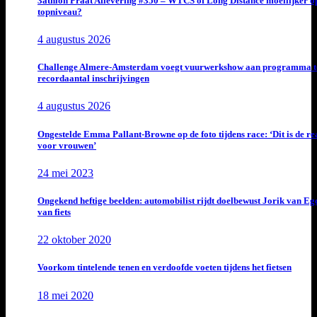
3athlon Praat Aflevering #350 – WTCS of Long Distance moeilijker o
topniveau?
4 augustus 2026
Challenge Almere-Amsterdam voegt vuurwerkshow aan programma t
recordaantal inschrijvingen
4 augustus 2026
Ongestelde Emma Pallant-Browne op de foto tijdens race: ‘Dit is de rea
voor vrouwen’
24 mei 2023
Ongekend heftige beelden: automobilist rijdt doelbewust Jorik van E
van fiets
22 oktober 2020
Voorkom tintelende tenen en verdoofde voeten tijdens het fietsen
18 mei 2020