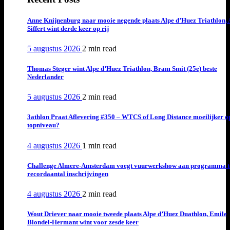
Anne Knijnenburg naar mooie negende plaats Alpe d’Huez Triathlon, 
Siffert wint derde keer op rij
5 augustus 2026
2 min
read
Thomas Steger wint Alpe d’Huez Triathlon, Bram Smit (25e) beste
Nederlander
5 augustus 2026
2 min
read
3athlon Praat Aflevering #350 – WTCS of Long Distance moeilijker o
topniveau?
4 augustus 2026
1 min
read
Challenge Almere-Amsterdam voegt vuurwerkshow aan programma t
recordaantal inschrijvingen
4 augustus 2026
2 min
read
Wout Driever naar mooie tweede plaats Alpe d’Huez Duathlon, Emile
Blondel-Hermant wint voor zesde keer