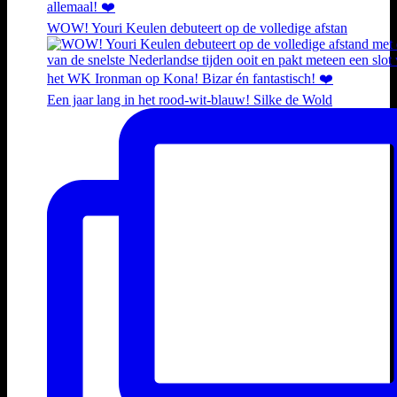
WOW! Youri Keulen debuteert op de volledige afstan
Een jaar lang in het rood-wit-blauw! Silke de Wold