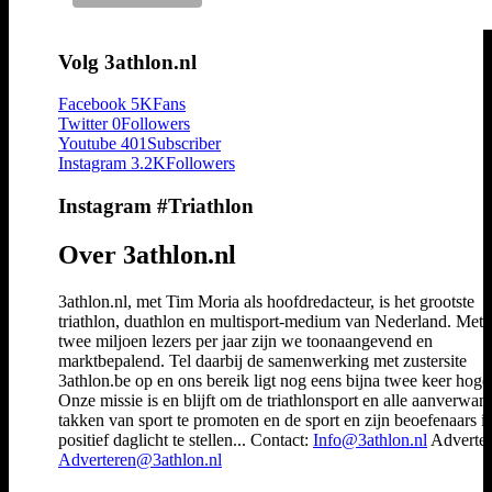
Volg 3athlon.nl
Facebook
5K
Fans
Twitter
0
Followers
Youtube
401
Subscriber
Instagram
3.2K
Followers
Instagram #Triathlon
Over 3athlon.nl
3athlon.nl, met Tim Moria als hoofdredacteur, is het grootste
triathlon, duathlon en multisport-medium van Nederland. Met 
twee miljoen lezers per jaar zijn we toonaangevend en
marktbepalend. Tel daarbij de samenwerking met zustersite
3athlon.be op en ons bereik ligt nog eens bijna twee keer hoger
Onze missie is en blijft om de triathlonsport en alle aanverwan
takken van sport te promoten en de sport en zijn beoefenaars i
positief daglicht te stellen... Contact:
Info@3athlon.nl
Adverter
Adverteren@3athlon.nl