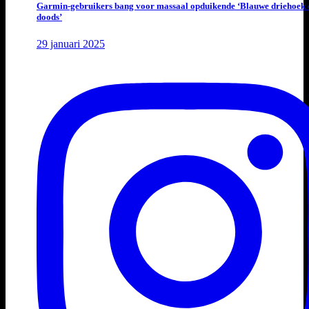
Garmin-gebruikers bang voor massaal opduikende ‘Blauwe driehoek 
doods’
29 januari 2025