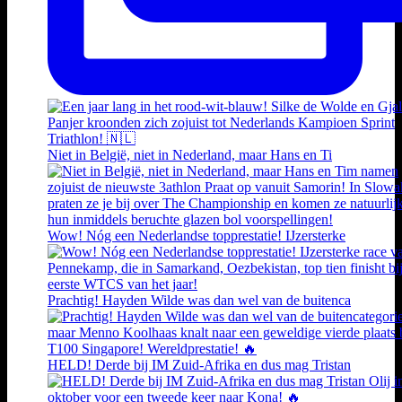
Niet in België, niet in Nederland, maar Hans en Ti
Wow! Nóg een Nederlandse topprestatie! IJzersterke
Prachtig! Hayden Wilde was dan wel van de buitenca
HELD! Derde bij IM Zuid-Afrika en dus mag Tristan