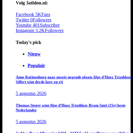
Volg 3athlon.nl:
Facebook
5K
Fans
Twitter
0
Followers
Youtube
401
Subscriber
Instagram
3.2K
Followers
Today's pick
Nieuw
Populair
Anne Knijnenburg naar mooie negende plaats Alpe d’Huez Triathlon, 
Siffert wint derde keer op rij
5 augustus 2026
Thomas Steger wint Alpe d’Huez Triathlon, Bram Smit (25e) beste
Nederlander
5 augustus 2026