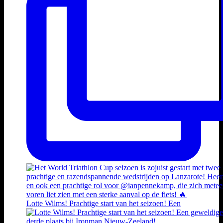
Lotte Wilms! Prachtige start van het seizoen! Een