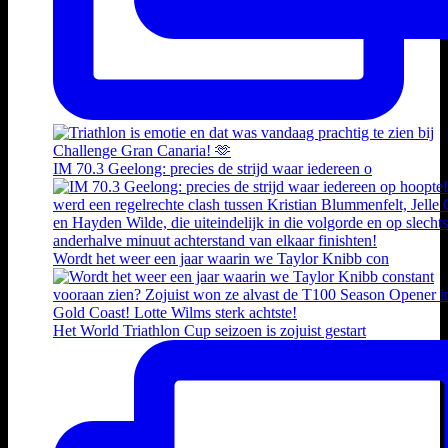
IM 70.3 Geelong: precies de strijd waar iedereen o
Wordt het weer een jaar waarin we Taylor Knibb con
Het World Triathlon Cup seizoen is zojuist gestart