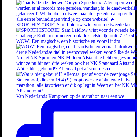
SPORTHISTORIE! Sam Laidlow wint voor de tweede kee
WOW! Een magische, een historische en vooral indru
Wát is hier gebeurd!? Allemaal pet af voor de zeer
Van Nederlands Kampioen op de marathon naar een we