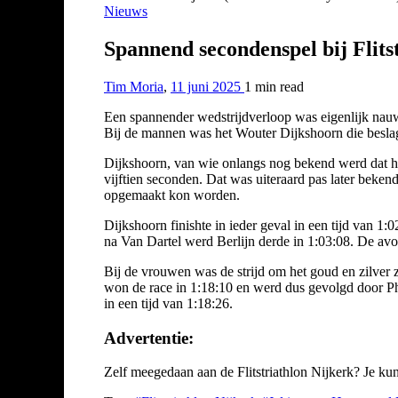
Nieuws
Spannend secondenspel bij Flit
Tim Moria
,
11 juni 2025
1 min
read
Een spannender wedstrijdverloop was eigenlijk nauwel
Bij de mannen was het Wouter Dijkshoorn die beslag
Dijkshoorn, van wie onlangs nog bekend werd dat hij
vijftien seconden. Dat was uiteraard pas later beken
opgemaakt kon worden.
Dijkshoorn finishte in ieder geval in een tijd van 1
na Van Dartel werd Berlijn derde in 1:03:08. De av
Bij de vrouwen was de strijd om het goud en zilver
won de race in 1:18:10 en werd dus gevolgd door Phi
in een tijd van 1:18:26.
Advertentie:
Zelf meegedaan aan de Flitstriathlon Nijkerk? Je k