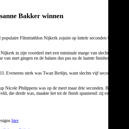
Rosanne Bakker winnen
pulaire Flitstriathlon Nijkerk zojuist op luttele seconden beslist.
lon Nijkerk in zijn voordeel met een minimale marge van slechts
 van start gingen en de balans dus pas na de laatste finisher
3:03. Eveneens sterk was Twan Berlijn, want slechts vijf seconden
-up Nicole Philippens was op de meet maar drie seconden. Bakker
d, die derde was, maakte het tot de finish spannend: zij eindigde
designs
hier
.