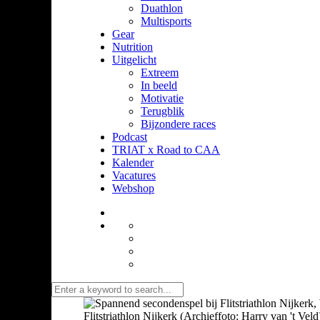
Duathlon
Multisports
Gear
Nutrition
Uitgelicht
Extreem
In beeld
Motivatie
Terugblik
Bijzondere races
Podcast
TRIAT x Road to CAA
Kalender
Vacatures
Webshop
Flitstriathlon Nijkerk (Archieffoto: Harry van 't Veld