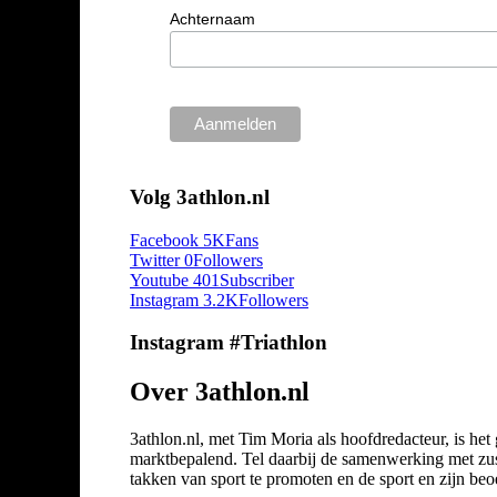
Achternaam
Volg 3athlon.nl
Facebook
5K
Fans
Twitter
0
Followers
Youtube
401
Subscriber
Instagram
3.2K
Followers
Instagram #Triathlon
Over 3athlon.nl
3athlon.nl, met Tim Moria als hoofdredacteur, is he
marktbepalend. Tel daarbij de samenwerking met zuste
takken van sport te promoten en de sport en zijn beoef