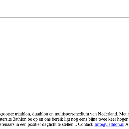
t grootste triathlon, duathlon en multisport-medium van Nederland. Met 
rsite 3athlon.be op en ons bereik ligt nog eens bijna twee keer hoger. 
enaars in een positief daglicht te stellen... Contact:
Info@3athlon.nl
Ad