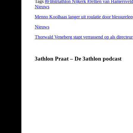
Tags
#Flitstriathlon Nijkerk
#Jeltien van Hamersvel
Nieuws
Menno Koolhaas langer uit roulatie door blessureleed
Nieuws
Thorwald Veneberg stapt verrassend op als directeur
3athlon Praat – De 3athlon podcast