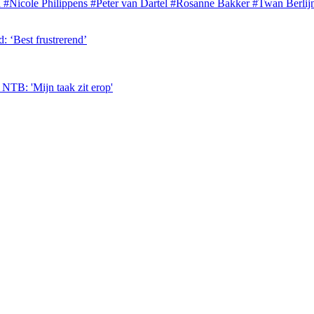
d
#Nicole Philippens
#Peter van Dartel
#Rosanne Bakker
#Twan Berlij
: ‘Best frustrerend’
 NTB: 'Mijn taak zit erop'