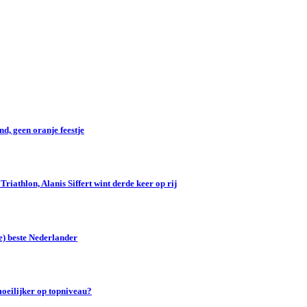
d, geen oranje feestje
iathlon, Alanis Siffert wint derde keer op rij
e) beste Nederlander
oeilijker op topniveau?