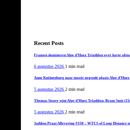
Recent Posts
Fransen domineren Alpe d’Huez Triathlon over korte afstan
6 augustus 2026
1 min
read
Anne Knijnenburg naar mooie negende plaats Alpe d’Huez Tr
5 augustus 2026
2 min
read
Thomas Steger wint Alpe d’Huez Triathlon, Bram Smit (25
5 augustus 2026
2 min
read
3athlon Praat Aflevering #350 – WTCS of Long Distance m