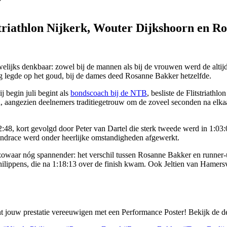
striathlon Nijkerk, Wouter Dijkshoorn en 
ijks denkbaar: zowel bij de mannen als bij de vrouwen werd de altijd po
 legde op het goud, bij de dames deed Rosanne Bakker hetzelfde.
 begin juli begint als
bondscoach bij de NTB
, besliste de Flitstriath
d, aangezien deelnemers traditiegetrouw om de zoveel seconden na elkaar
:02:48, kort gevolgd door Peter van Dartel die sterk tweede werd in 1:0
ondrace werd onder heerlijke omstandigheden afgewerkt.
 zowaar nóg spannender: het verschil tussen Rosanne Bakker en runner
lippens, die na 1:18:13 over de finish kwam. Ook Jeltien van Hamersvel
unt jouw prestatie vereeuwigen met een Performance Poster! Bekijk de 