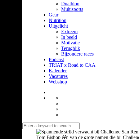
Duathlon
Multisports
Gear
Nutrition
Uitgelicht
Extreem
In beeld
Motivatie
Terugblik
Bijzondere races
Podcast
TRIAT x Road to CAA
Kalender
Vacatures
Webshop
Tom Bishop één van de grote namen die bij Challen