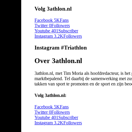
Volg 3athlon.nl
Facebook
5K
Fans
Twitter
0
Followers
Youtube
401
Subscriber
Instagram
3.2K
Followers
Instagram #Triathlon
Over 3athlon.nl
3athlon.nl, met Tim Moria als hoofdredacteur, is he
marktbepalend. Tel daarbij de samenwerking met zuste
takken van sport te promoten en de sport en zijn beoef
Volg 3athlon.nl:
Facebook
5K
Fans
Twitter
0
Followers
Youtube
401
Subscriber
Instagram
3.2K
Followers