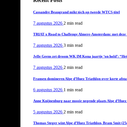
Recent Posts
Cassandre Beaugrand mikt tóch op tweede WTCS-titel
7 augustus 2026
2 min
read
TRIAT x Road to Challenge Almere-Amsterdam: met deze tri
7 augustus 2026
3 min
read
Jelle Geens zet droom WK IM Kona jaartje ‘on hold’: “Het i
7 augustus 2026
2 min
read
Fransen domineren Alpe d’Huez Triathlon over korte afstan
6 augustus 2026
1 min
read
Anne Knijnenburg naar mooie negende plaats Alpe d’Huez Tr
5 augustus 2026
2 min
read
Thomas Steger wint Alpe d’Huez Triathlon, Bram Smit (25