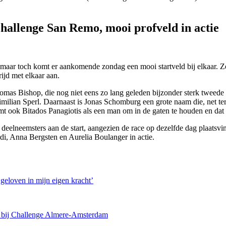
hallenge San Remo, mooi profveld in actie
maar toch komt er aankomende zondag een mooi startveld bij elkaar. Zek
rijd met elkaar aan.
omas Bishop, die nog niet eens zo lang geleden bijzonder sterk tweed
milian Sperl. Daarnaast is Jonas Schomburg een grote naam die, net te
 ook Bitados Panagiotis als een man om in de gaten te houden en dat is
e deelneemsters aan de start, aangezien de race op dezelfde dag plaat
di, Anna Bergsten en Aurelia Boulanger in actie.
eloven in mijn eigen kracht’
it bij Challenge Almere-Amsterdam