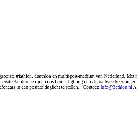
t grootste triathlon, duathlon en multisport-medium van Nederland. Met 
rsite 3athlon.be op en ons bereik ligt nog eens bijna twee keer hoger. 
enaars in een positief daglicht te stellen... Contact:
Info@3athlon.nl
Ad