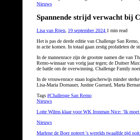
Nieuws
Spannende strijd verwacht bij C
Lisa van Rijen
,
19 september 2024
1 min
read
Het is pas de derde editie van Challenge San Remo, 
in actie komen. In totaal gaan zestig profatleten de st
In de mannenrace zijn de grootste namen die van Th
Remo-winnaar van vorig jaar tegen; de Duitser Maxi
de battle om de overwinning. Challenge Family noemt
In de vrouwenrace staan logischerwijs minder sterk
Lisa-Maria Dornauer, Justine Guerard, Marta Bernar
Tags
#Challenge San Remo
Nieuws
Lotte Wilms klaar voor WK Ironman Nice: ‘Ik moet g
Nieuws
Marlene de Boer noteert 's werelds twaalfde tijd oo