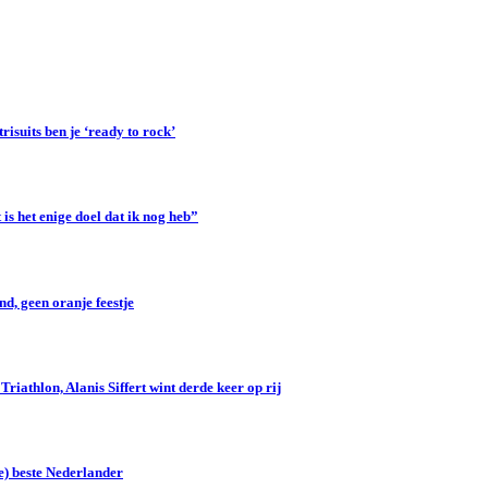
suits ben je ‘ready to rock’
s het enige doel dat ik nog heb”
d, geen oranje feestje
iathlon, Alanis Siffert wint derde keer op rij
e) beste Nederlander