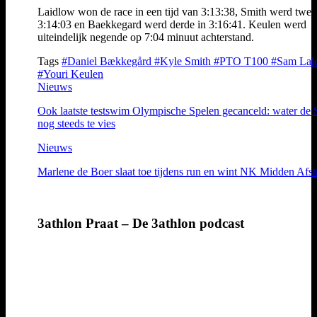
Laidlow won de race in een tijd van 3:13:38, Smith werd twee
3:14:03 en Baekkegard werd derde in 3:16:41. Keulen werd
uiteindelijk negende op 7:04 minuut achterstand.
Tags
#Daniel Bækkegård
#Kyle Smith
#PTO T100
#Sam Lai
#Youri Keulen
Nieuws
Ook laatste testswim Olympische Spelen gecanceld: water de 
nog steeds te vies
Nieuws
Marlene de Boer slaat toe tijdens run en wint NK Midden Afs
3athlon Praat – De 3athlon podcast