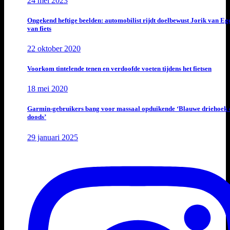
24 mei 2023
Ongekend heftige beelden: automobilist rijdt doelbewust Jorik van E
van fiets
22 oktober 2020
Voorkom tintelende tenen en verdoofde voeten tijdens het fietsen
18 mei 2020
Garmin-gebruikers bang voor massaal opduikende ‘Blauwe driehoek 
doods’
29 januari 2025