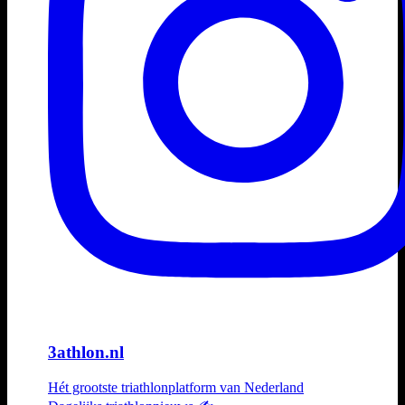
3athlon.nl
Hét grootste triathlonplatform van Nederland