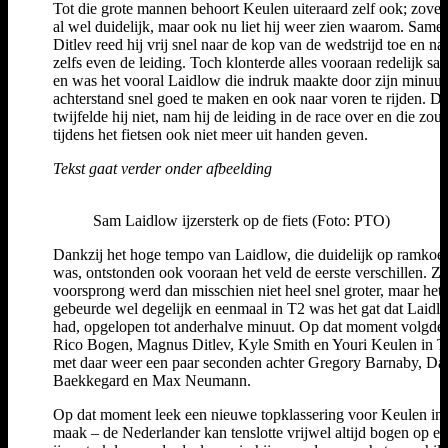
Tot die grote mannen behoort Keulen uiteraard zelf ook; zove
al wel duidelijk, maar ook nu liet hij weer zien waarom. Same
Ditlev reed hij vrij snel naar de kop van de wedstrijd toe en na
zelfs even de leiding. Toch klonterde alles vooraan redelijk s
en was het vooral Laidlow die indruk maakte door zijn minuut
achterstand snel goed te maken en ook naar voren te rijden. D
twijfelde hij niet, nam hij de leiding in de race over en die zou 
tijdens het fietsen ook niet meer uit handen geven.
Tekst gaat verder onder afbeelding
Sam Laidlow ijzersterk op de fiets (Foto: PTO)
Dankzij het hoge tempo van Laidlow, die duidelijk op ramkoe
was, ontstonden ook vooraan het veld de eerste verschillen. Zi
voorsprong werd dan misschien niet heel snel groter, maar het
gebeurde wel degelijk en eenmaal in T2 was het gat dat Laidl
had, opgelopen tot anderhalve minuut. Op dat moment volgde
Rico Bogen, Magnus Ditlev, Kyle Smith en Youri Keulen in T
met daar weer een paar seconden achter Gregory Barnaby, Dan
Baekkegard en Max Neumann.
Op dat moment leek een nieuwe topklassering voor Keulen in
maak – de Nederlander kan tenslotte vrijwel altijd bogen op e