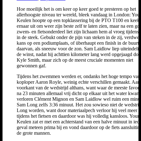
Hoe moeilijk het is om keer op keer goed te presteren op het
allerhoogste niveau ter wereld, bleek vandaag in London: Your
Keulen hoopte op een topklassering bij de PTO T100 en keek
ernaar uit om weer zijn beste zelf te laten zien, maar na een go
zwem- en fietsonderdeel liet zijn lichaam hem al vroeg tijdens 
in de steek. Gebukt onder de pijn van steken in de zij, verdwe
kans op een podiumplaats, of überhaupt een finish in de buurt
daarvan, als sneeuw voor de zon. Sam Laidlow liep uiteindelij
de winst, nadat hij achttien kilometer lang werd opgejaagd doo
Kyle Smith, maar zich op de meest cruciale momenten niet
gewonnen gaf.
Tijdens het zwemmen werden er, ondanks het hoge tempo van
koploper Aaron Royle, weinig echte verschillen gemaakt. Aan
voorkant van de wedstrijd althans, want waar de meeste favori
na 23 minuten allemaal vrij dicht op elkaar uit het water kwam
verloren Clément Mignon en Sam Laidlow wel ruim een minu
Sam Long zelfs 3:36 minuut. Het zou sowieso niet de wedstrij
Long worden, want door materiaalpech verloor hij veel meer ti
tijdens het fietsen en daardoor was hij volledig kansloos. Youri
Keulen zat er met een achterstand van een halve minuut in ied
geval meteen prima bij en vond daardoor op de fiets aansluitin
de grote mannen.