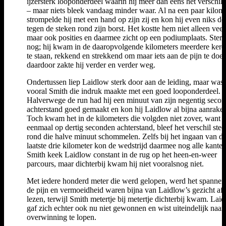
ijzersterk looponderdeel waarin hij meer dan eens het verschil
– maar niets bleek vandaag minder waar. Al na een paar kilom
strompelde hij met een hand op zijn zij en kon hij even niks d
tegen de steken rond zijn borst. Het kostte hem niet alleen veel 
maar ook posities en daarmee zicht op een podiumplaats. Sterk
nog; hij kwam in de daaropvolgende kilometers meerdere keren
te staan, rekkend en strekkend om maar iets aan de pijn te doen
daardoor zakte hij verder en verder weg.
Ondertussen liep Laidlow sterk door aan de leiding, maar was 
vooral Smith die indruk maakte met een goed looponderdeel.
Halverwege de run had hij een minuut van zijn negentig seco
achterstand goed gemaakt en kon hij Laidlow al bijna aanrake
Toch kwam het in de kilometers die volgden niet zover, want
eenmaal op dertig seconden achterstand, bleef het verschil stee
rond die halve minuut schommelen. Zelfs bij het ingaan van d
laatste drie kilometer kon de wedstrijd daarmee nog alle kanten
Smith keek Laidlow constant in de rug op het heen-en-weer
parcours, maar dichterbij kwam hij niet vooralsnog niet.
Met iedere honderd meter die werd gelopen, werd het spannen
de pijn en vermoeidheid waren bijna van Laidlow’s gezicht af 
lezen, terwijl Smith metertje bij metertje dichterbij kwam. Lai
gaf zich echter ook nu niet gewonnen en wist uiteindelijk naar
overwinning te lopen.