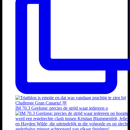
IM 70.3 Geelong: precies de strijd waar iedereen o