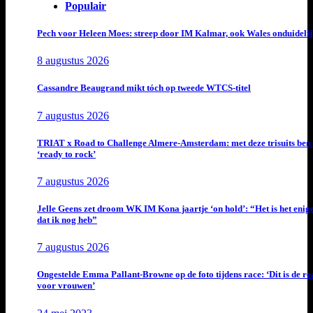
Populair
Pech voor Heleen Moes: streep door IM Kalmar, ook Wales onduideli
8 augustus 2026
Cassandre Beaugrand mikt tóch op tweede WTCS-titel
7 augustus 2026
TRIAT x Road to Challenge Almere-Amsterdam: met deze trisuits ben 
‘ready to rock’
7 augustus 2026
Jelle Geens zet droom WK IM Kona jaartje ‘on hold’: “Het is het enig
dat ik nog heb”
7 augustus 2026
Ongestelde Emma Pallant-Browne op de foto tijdens race: ‘Dit is de rea
voor vrouwen’