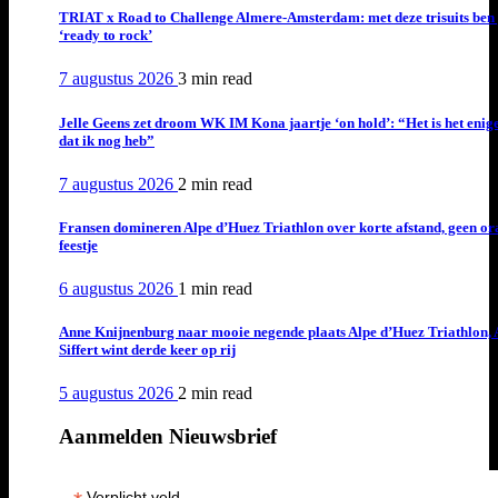
TRIAT x Road to Challenge Almere-Amsterdam: met deze trisuits ben 
‘ready to rock’
7 augustus 2026
3 min
read
Jelle Geens zet droom WK IM Kona jaartje ‘on hold’: “Het is het enig
dat ik nog heb”
7 augustus 2026
2 min
read
Fransen domineren Alpe d’Huez Triathlon over korte afstand, geen or
feestje
6 augustus 2026
1 min
read
Anne Knijnenburg naar mooie negende plaats Alpe d’Huez Triathlon, 
Siffert wint derde keer op rij
5 augustus 2026
2 min
read
Aanmelden Nieuwsbrief
Verplicht veld