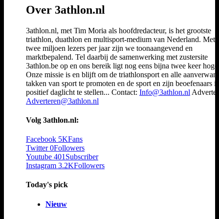
Over 3athlon.nl
3athlon.nl, met Tim Moria als hoofdredacteur, is het grootste
triathlon, duathlon en multisport-medium van Nederland. Met 
twee miljoen lezers per jaar zijn we toonaangevend en
marktbepalend. Tel daarbij de samenwerking met zustersite
3athlon.be op en ons bereik ligt nog eens bijna twee keer hoger
Onze missie is en blijft om de triathlonsport en alle aanverwan
takken van sport te promoten en de sport en zijn beoefenaars i
positief daglicht te stellen... Contact:
Info@3athlon.nl
Adverter
Adverteren@3athlon.nl
Volg 3athlon.nl:
Facebook
5K
Fans
Twitter
0
Followers
Youtube
401
Subscriber
Instagram
3.2K
Followers
Today's pick
Nieuw