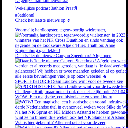
Dagelijks triathlonnieuws ✍️
Wekelijkse podcast 3athlon Praat🎙️
#3athlonnl
Check het laatste nieuws op ⏬
Voormalig hardloopster, tegenwoordig wielrenster,
Daar is ‘ie: de nieuwe Canyon Speedmax! Afgelopen
SPORTHISTORIE! Sam Laidlow wint voor de tweede kee
WOW! Een magische, een historische en vooral indru
Wát is hier gebeurd!? Allemaal pet af voor de zeer