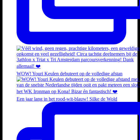
WOW! Youri Keulen debuteert op de volledige afstan
Een jaar lang in het rood-wit-blauw! Silke de Wold