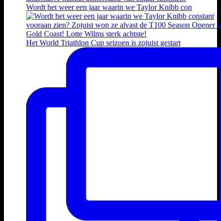
Wordt het weer een jaar waarin we Taylor Knibb con
Het World Triathlon Cup seizoen is zojuist gestart