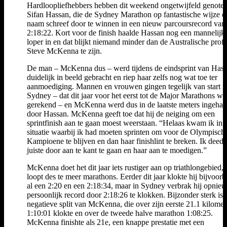
Hardloopliefhebbers hebben dit weekend ongetwijfeld genote
Sifan Hassan, die de Sydney Marathon op fantastische wijze o
naam schreef door te winnen in een nieuw parcoursrecord van
2:18:22. Kort voor de finish haalde Hassan nog een mannelijk
loper in en dat blijkt niemand minder dan de Australische profri
Steve McKenna te zijn.
De man – McKenna dus – werd tijdens de eindsprint van Has
duidelijk in beeld gebracht en riep haar zelfs nog wat toe ter
aanmoediging. Mannen en vrouwen gingen tegelijk van start i
Sydney – dat dit jaar voor het eerst tot de Major Marathons we
gerekend – en McKenna werd dus in de laatste meters ingehaa
door Hassan. McKenna geeft toe dat hij de neiging om een
sprintfinish aan te gaan moest weerstaan. “Helaas kwam ik in 
situatie waarbij ik had moeten sprinten om voor de Olympisch
Kampioene te blijven en dan haar finishlint te breken. Ik deed 
juiste door aan te kant te gaan en haar aan te moedigen.”
McKenna doet het dit jaar iets rustiger aan op triathlongebied,
loopt des te meer marathons. Eerder dit jaar klokte hij bijvoorb
al een 2:20 en een 2:18:34, maar in Sydney verbrak hij opnieu
persoonlijk record door 2:18:26 te klokken. Bijzonder sterk is 
negatieve split van McKenna, die over zijn eerste 21.1 kilomet
1:10:01 klokte en over de tweede halve marathon 1:08:25.
McKenna finishte als 21e, een knappe prestatie met een