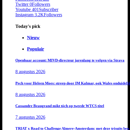
Twitter
0
Followers
Youtube
401
Subscriber
Instagram
3.2K
Followers
Today's pick
Nieuw
Populair
Openbaar account: MIVD-directeur jarenlang te volgen via Strava
8 augustus 2026
Pech voor Heleen Moes: streep door IM Kalmar, ook Wales onduideli
8 augustus 2026
Cassandre Beaugrand mikt tóch op tweede WTCS-titel
7 augustus 2026
TRIAT x Road to Challenge Almere-Amsterdam: met deze trisuits ben 