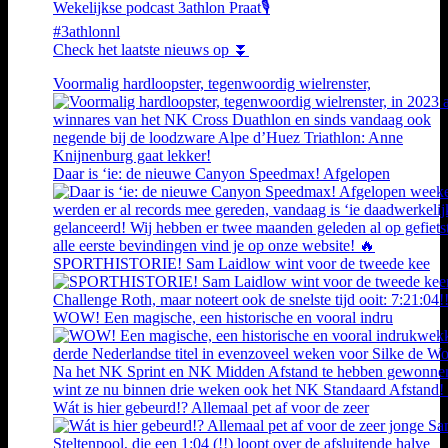
Wekelijkse podcast 3athlon Praat🎙️
#3athlonnl
Check het laatste nieuws op ⏬
Voormalig hardloopster, tegenwoordig wielrenster,
Daar is ‘ie: de nieuwe Canyon Speedmax! Afgelopen
SPORTHISTORIE! Sam Laidlow wint voor de tweede kee
WOW! Een magische, een historische en vooral indru
Wát is hier gebeurd!? Allemaal pet af voor de zeer