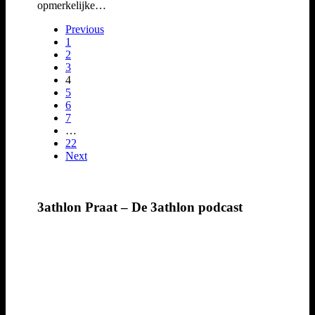
opmerkelijke…
Previous
1
2
3
4
5
6
7
…
22
Next
3athlon Praat – De 3athlon podcast