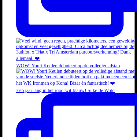
WOW! Youri Keulen debuteert op de volledige afstan
Een jaar lang in het rood-wit-blauw! Silke de Wold