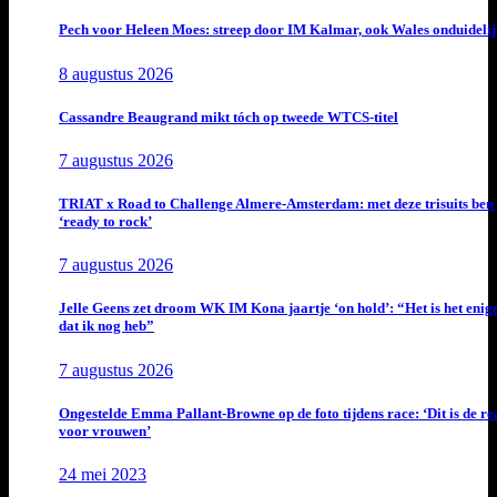
Pech voor Heleen Moes: streep door IM Kalmar, ook Wales onduideli
8 augustus 2026
Cassandre Beaugrand mikt tóch op tweede WTCS-titel
7 augustus 2026
TRIAT x Road to Challenge Almere-Amsterdam: met deze trisuits ben 
‘ready to rock’
7 augustus 2026
Jelle Geens zet droom WK IM Kona jaartje ‘on hold’: “Het is het enig
dat ik nog heb”
7 augustus 2026
Ongestelde Emma Pallant-Browne op de foto tijdens race: ‘Dit is de rea
voor vrouwen’
24 mei 2023