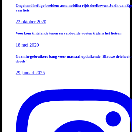
Ongekend heftige beelden: automobilist rijdt doelbewust Jorik van E
van fiets
22 oktober 2020
Voorkom tintelende tenen en verdoofde voeten tijdens het fietsen
18 mei 2020
Garmin-gebruikers bang voor massaal opduikende ‘Blauwe driehoek 
doods’
29 januari 2025