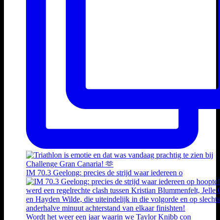
IM 70.3 Geelong: precies de strijd waar iedereen o
Wordt het weer een jaar waarin we Taylor Knibb con