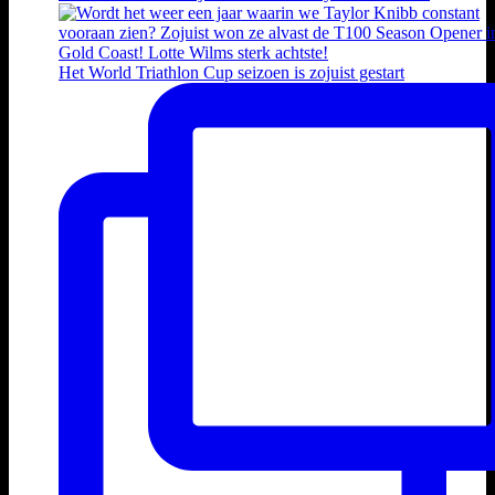
Het World Triathlon Cup seizoen is zojuist gestart