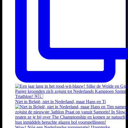
Niet in België, niet in Nederland, maar Hans en Ti
Wow! Nóg een Nederlandse topprestatie! IJzersterke