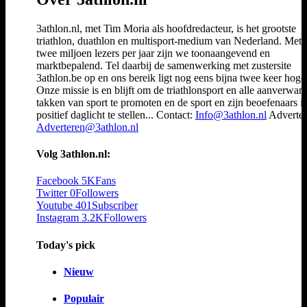
3athlon.nl, met Tim Moria als hoofdredacteur, is het grootste
triathlon, duathlon en multisport-medium van Nederland. Met 
twee miljoen lezers per jaar zijn we toonaangevend en
marktbepalend. Tel daarbij de samenwerking met zustersite
3athlon.be op en ons bereik ligt nog eens bijna twee keer hoger
Onze missie is en blijft om de triathlonsport en alle aanverwan
takken van sport te promoten en de sport en zijn beoefenaars i
positief daglicht te stellen... Contact:
Info@3athlon.nl
Adverter
Adverteren@3athlon.nl
Volg 3athlon.nl:
Facebook
5K
Fans
Twitter
0
Followers
Youtube
401
Subscriber
Instagram
3.2K
Followers
Today's pick
Nieuw
Populair