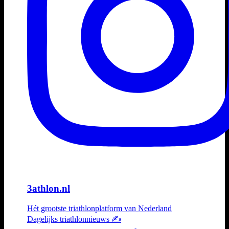
3athlon.nl
Hét grootste triathlonplatform van Nederland
Dagelijks triathlonnieuws ✍️