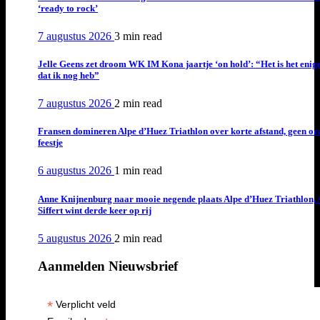
‘ready to rock’
7 augustus 2026
3 min
read
Jelle Geens zet droom WK IM Kona jaartje ‘on hold’: “Het is het enig
dat ik nog heb”
7 augustus 2026
2 min
read
Fransen domineren Alpe d’Huez Triathlon over korte afstand, geen or
feestje
6 augustus 2026
1 min
read
Anne Knijnenburg naar mooie negende plaats Alpe d’Huez Triathlon, 
Siffert wint derde keer op rij
5 augustus 2026
2 min
read
Aanmelden Nieuwsbrief
*
Verplicht veld