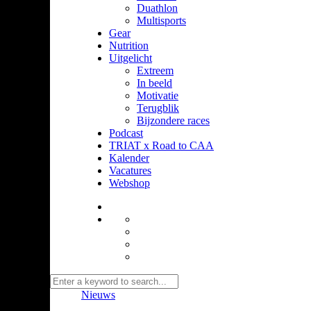
Duathlon
Multisports
Gear
Nutrition
Uitgelicht
Extreem
In beeld
Motivatie
Terugblik
Bijzondere races
Podcast
TRIAT x Road to CAA
Kalender
Vacatures
Webshop
Nieuws