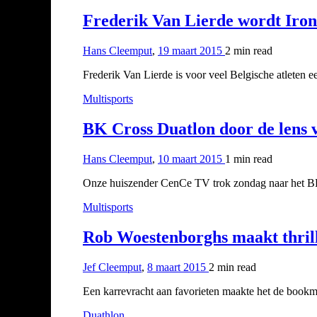
Frederik Van Lierde wordt Ir
Hans Cleemput
,
19 maart 2015
2 min
read
Frederik Van Lierde is voor veel Belgische atleten 
Multisports
BK Cross Duatlon door de lens
Hans Cleemput
,
10 maart 2015
1 min
read
Onze huiszender CenCe TV trok zondag naar het BK
Multisports
Rob Woestenborghs maakt thril
Jef Cleemput
,
8 maart 2015
2 min
read
Een karrevracht aan favorieten maakte het de bookma
Duathlon