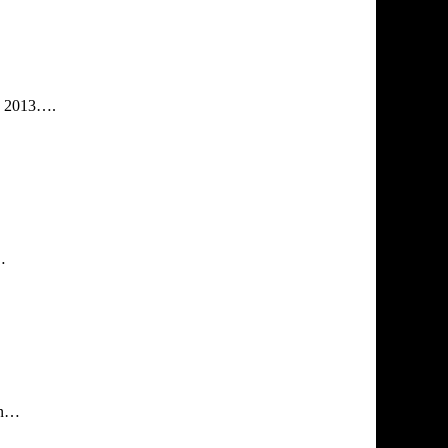
in 2013….
…
ken…