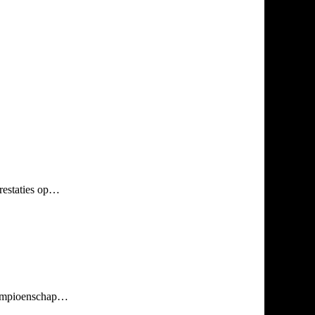
restaties op…
 kampioenschap…