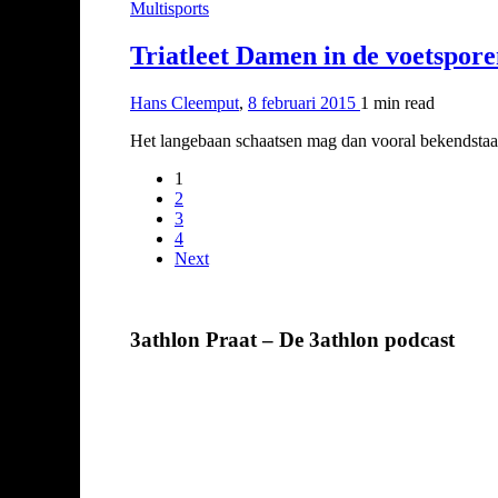
Multisports
Triatleet Damen in de voetspor
Hans Cleemput
,
8 februari 2015
1 min
read
Het langebaan schaatsen mag dan vooral bekendstaan
1
2
3
4
Next
3athlon Praat – De 3athlon podcast