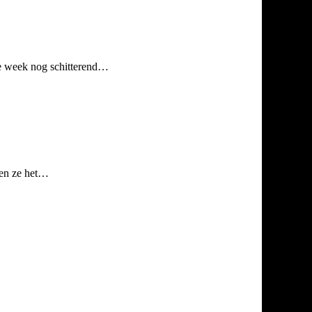
ge week nog schitterend…
sten ze het…