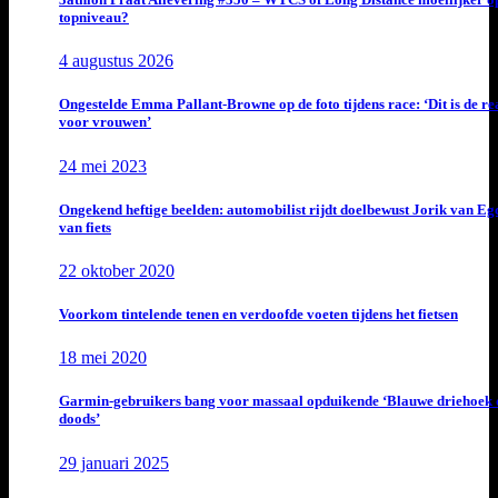
topniveau?
4 augustus 2026
Ongestelde Emma Pallant-Browne op de foto tijdens race: ‘Dit is de rea
voor vrouwen’
24 mei 2023
Ongekend heftige beelden: automobilist rijdt doelbewust Jorik van E
van fiets
22 oktober 2020
Voorkom tintelende tenen en verdoofde voeten tijdens het fietsen
18 mei 2020
Garmin-gebruikers bang voor massaal opduikende ‘Blauwe driehoek 
doods’
29 januari 2025