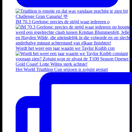
IM 70.3 Geelong: precies de strijd waar iedereen o
Wordt het weer een jaar waarin we Taylor Knibb con
Het World Triathlon Cup seizoen is zojuist gestart