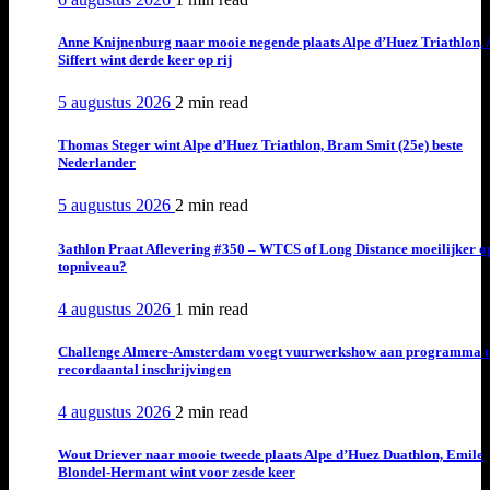
Anne Knijnenburg naar mooie negende plaats Alpe d’Huez Triathlon, 
Siffert wint derde keer op rij
5 augustus 2026
2 min
read
Thomas Steger wint Alpe d’Huez Triathlon, Bram Smit (25e) beste
Nederlander
5 augustus 2026
2 min
read
3athlon Praat Aflevering #350 – WTCS of Long Distance moeilijker o
topniveau?
4 augustus 2026
1 min
read
Challenge Almere-Amsterdam voegt vuurwerkshow aan programma t
recordaantal inschrijvingen
4 augustus 2026
2 min
read
Wout Driever naar mooie tweede plaats Alpe d’Huez Duathlon, Emile
Blondel-Hermant wint voor zesde keer