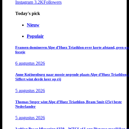
Instagram
3.2K
Followers
Today's pick
Nieuw
Populair
Fransen domineren Alpe d’Huez Triathlon over korte afstand, geen or
feestje
6 augustus 2026
Anne Knijnenburg naar mooie negende plaats Alpe d’Huez Triathlon, 
Siffert wint derde keer op rij
5 augustus 2026
Thomas Steger wint Alpe d’Huez Triathlon, Bram Smit (25e) beste
Nederlander
5 augustus 2026
3athlon Praat Aflevering #350 – WTCS of Long Distance moeilijker o