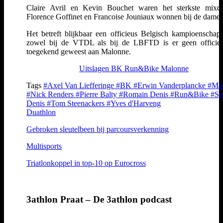
Claire Avril en Kevin Bouchet waren het sterkste mixd
Florence Goffinet en Francoise Jouniaux wonnen bij de dames
Het betreft blijkbaar een officieus Belgisch kampioenschap
zowel bij de VTDL als bij de LBFTD is er geen officie
toegekend geweest aan Malonne.
Uitslagen BK Run&Bike Malonne
Tags
#Axel Van Liefferinge
#BK
#Erwin Vanderplancke
#Ma
#Nick Renders
#Pierre Balty
#Romain Denis
#Run&Bike
#Sy
Denis
#Tom Steenackers
#Yves d'Harveng
Duathlon
Gebroken sleutelbeen bij parcoursverkenning
Multisports
Triatlonkoppel in top-10 op Eurocross
3athlon Praat – De 3athlon podcast