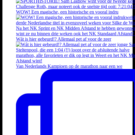
WOW! Een magische, een historische en vooral indru
Wát is hier gebeurd!? Allemaal pet af voor de zeer
Van Nederlands Kampioen op de marathon naar een we