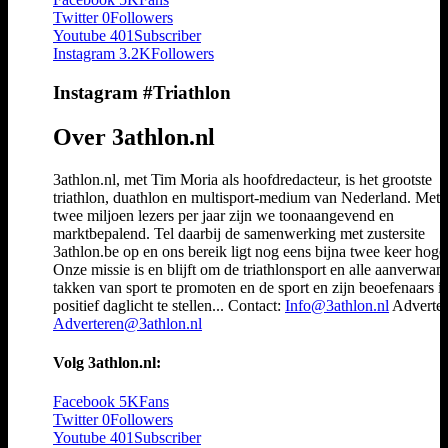
Twitter
0
Followers
Youtube
401
Subscriber
Instagram
3.2K
Followers
Instagram #Triathlon
Over 3athlon.nl
3athlon.nl, met Tim Moria als hoofdredacteur, is het grootste
triathlon, duathlon en multisport-medium van Nederland. Met 
twee miljoen lezers per jaar zijn we toonaangevend en
marktbepalend. Tel daarbij de samenwerking met zustersite
3athlon.be op en ons bereik ligt nog eens bijna twee keer hoger
Onze missie is en blijft om de triathlonsport en alle aanverwan
takken van sport te promoten en de sport en zijn beoefenaars i
positief daglicht te stellen... Contact:
Info@3athlon.nl
Adverter
Adverteren@3athlon.nl
Volg 3athlon.nl:
Facebook
5K
Fans
Twitter
0
Followers
Youtube
401
Subscriber