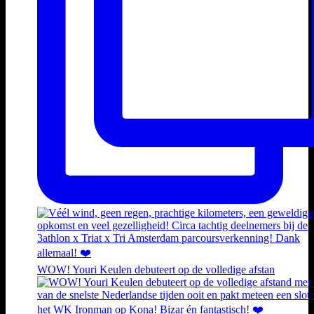
WOW! Youri Keulen debuteert op de volledige afstan