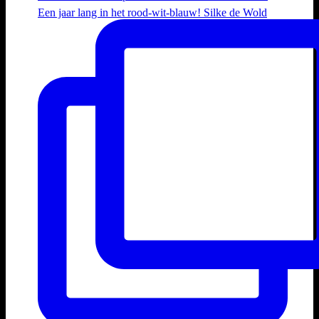
Een jaar lang in het rood-wit-blauw! Silke de Wold