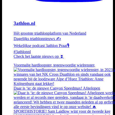
3athlon.nl
Hét grootste triathlonplatform van Nederland
Dagelijks triathlonnieuws ✍️
Wekelijkse podcast 3athlon Praat🎙️
#3athlonnl
Check het laatste nieuws op ⏬
Voormalig hardloopster, tegenwoordig wielrenster,
Daar is ‘ie: de nieuwe Canyon Speedmax! Afgelopen
SPORTHISTORIE! Sam Laidlow wint voor de tweede kee