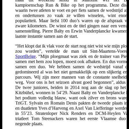
kampioenschap Run & Bike op het programma. Deze disci
waarin twee atleten te voet en per fiets samen de wedstrijd af
en ondertussen zo vaak ze willen wisselen, wint enor
populariteit. Maar liefst 100 duo’s waren op de afspraak v
zware kilometers. De winst en de titel gingen naar een verra
samenstelling. Pierre Balty en Erwin Vanderplancke kwamen 
laatste instantie samen aan de start.
“Het klopt dat ik vlak voor de start nog niet wist wie mijn plo
zou worden”, vertelde de man uit Sint-Maartens-Voere
SportBelge
. “Mijn ploegmaat was ziek en de trainer van Pierr
samen met hem zou lopen, moest ook afhaken. En dus vorm
samen een duo. We hebben samen de wedstrijd vanaf de 
gedomineerd al was het niet gemakkelijk op een slijkerig en
parcours. Wij zijn meer mannen van de constante snelheid
weg. Voor ons is het seizoen alvast goed begonnen”, aldus 
De twee juniores, beiden in 2014 nog aan de slag op het
Kitzbühel, wonnen in 54’29. Naast Balty en Vanderplancke k
het podium volledig blauw, want ook zilver en brons ware
TriGT. Sylvain en Romain Denis pakten de tweede plaats in
en duatleten Yves d’Harveng en Axel Van Liefferinge werden
in 55’23. Stratenloper Nick Renders en DCM-Heylen Vas
triatleet Tom Steenackers waren het eerste Vlaamse duo
negende plaats.