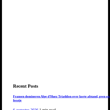
Recent Posts
Fransen domineren Alpe d’Huez Triathlon over korte afstand, geen or
feestje
6 augustus 2026
1 min
read