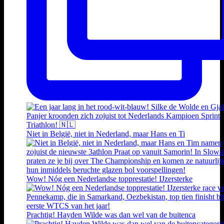
Niet in België, niet in Nederland, maar Hans en Ti
Wow! Nóg een Nederlandse topprestatie! IJzersterke
Prachtig! Hayden Wilde was dan wel van de buitenca