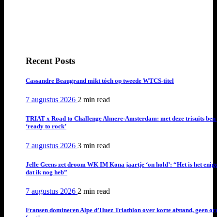
Recent Posts
Cassandre Beaugrand mikt tóch op tweede WTCS-titel
7 augustus 2026
2 min
read
TRIAT x Road to Challenge Almere-Amsterdam: met deze trisuits ben 
‘ready to rock’
7 augustus 2026
3 min
read
Jelle Geens zet droom WK IM Kona jaartje ‘on hold’: “Het is het enig
dat ik nog heb”
7 augustus 2026
2 min
read
Fransen domineren Alpe d’Huez Triathlon over korte afstand, geen or