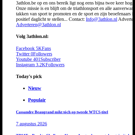
3athlon.be op en ons bereik ligt nog eens bijna twee keer hoger
Onze missie is en blijft om de triathlonsport en alle aanverwan
takken van sport te promoten en de sport en zijn beoefenaars i
positief daglicht te stellen... Contact:
Info@3athlon.nl
Adverter
Adverteren@3athlon.nl
Volg 3athlon.nl:
Facebook
5K
Fans
Twitter
0
Followers
Youtube
401
Subscriber
Instagram
3.2K
Followers
Today's pick
Nieuw
Populair
Cassandre Beaugrand mikt tóch op tweede WTCS-titel
7 augustus 2026