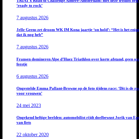
TRIAT x Road to Challenge Almere-Amsterdam: met deze trisuits ben 
‘ready to rock’
7 augustus 2026
Jelle Geens zet droom WK IM Kona jaartje ‘on hold’: “Het is het enig
dat ik nog heb”
7 augustus 2026
Fransen domineren Alpe d’Huez Triathlon over korte afstand, geen or
feestje
6 augustus 2026
Ongestelde Emma Pallant-Browne op de foto tijdens race: ‘Dit is de rea
voor vrouwen’
24 mei 2023
Ongekend heftige beelden: automobilist rijdt doelbewust Jorik van E
van fiets
22 oktober 2020