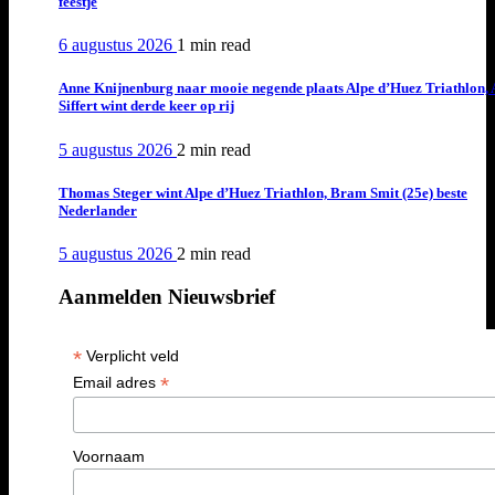
feestje
6 augustus 2026
1 min
read
Anne Knijnenburg naar mooie negende plaats Alpe d’Huez Triathlon, 
Siffert wint derde keer op rij
5 augustus 2026
2 min
read
Thomas Steger wint Alpe d’Huez Triathlon, Bram Smit (25e) beste
Nederlander
5 augustus 2026
2 min
read
Aanmelden Nieuwsbrief
*
Verplicht veld
*
Email adres
Voornaam