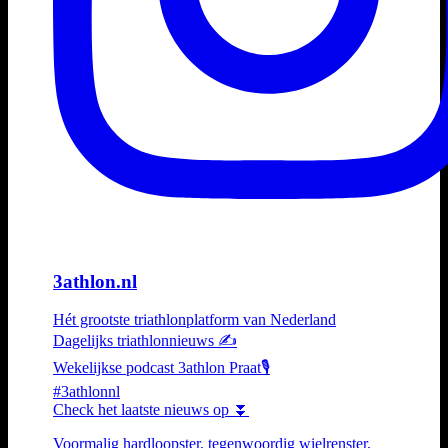
3athlon.nl
Hét grootste triathlonplatform van Nederland
Dagelijks triathlonnieuws ✍️
Wekelijkse podcast 3athlon Praat🎙️
#3athlonnl
Check het laatste nieuws op ⏬
Voormalig hardloopster, tegenwoordig wielrenster,