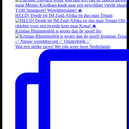
HELD! Derde bij IM Zuid-Afrika en dus mag Tristan
Kristian Blummenfelt is groter dan de sport! Iro
Wat een sterke races! We zijn weer twee Nederlands