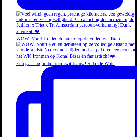
WOW! Youri Keulen debuteert op de volledige afstan
Een jaar lang in het rood-wit-blauw! Silke de Wold