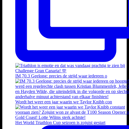
IM 70.3 Geelong: precies de strijd waar iedereen o
Wordt het weer een jaar waarin we Taylor Knibb con
Het World Triathlon Cup seizoen is zojuist gestart