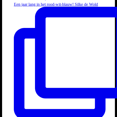
Een jaar lang in het rood-wit-blauw! Silke de Wold