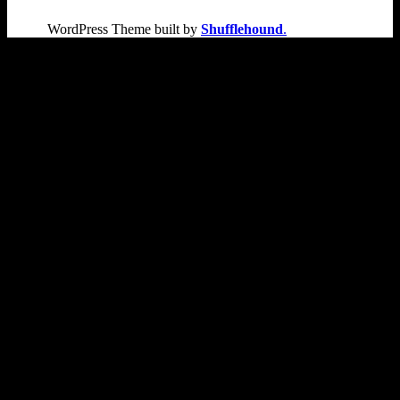
WordPress Theme built by
Shufflehound
.