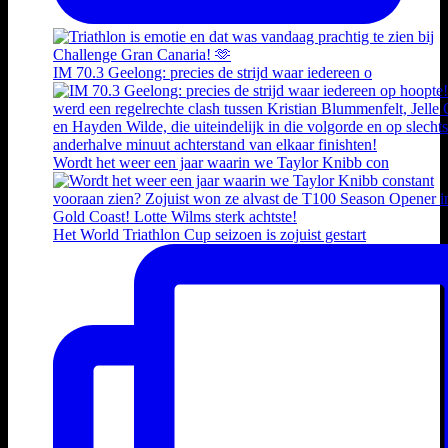
IM 70.3 Geelong: precies de strijd waar iedereen o
Wordt het weer een jaar waarin we Taylor Knibb con
Het World Triathlon Cup seizoen is zojuist gestart