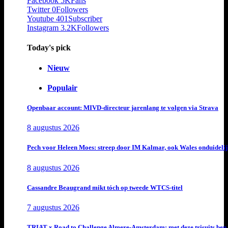
Facebook
5K
Fans
Twitter
0
Followers
Youtube
401
Subscriber
Instagram
3.2K
Followers
Today's pick
Nieuw
Populair
Openbaar account: MIVD-directeur jarenlang te volgen via Strava
8 augustus 2026
Pech voor Heleen Moes: streep door IM Kalmar, ook Wales onduideli
8 augustus 2026
Cassandre Beaugrand mikt tóch op tweede WTCS-titel
7 augustus 2026
TRIAT x Road to Challenge Almere-Amsterdam: met deze trisuits ben 