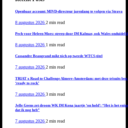
Openbaar account: MIVD-directeur jarenlang te volgen via Strava
8 augustus 2026
2 min
read
Pech voor Heleen Moes: streep door IM Kalmar, ook Wales onduideli
8 augustus 2026
1 min
read
Cassandre Beaugrand mikt tóch op tweede WTCS-titel
7 augustus 2026
2 min
read
TRIAT x Road to Challenge Almere-Amsterdam: met deze trisuits ben 
‘ready to rock’
7 augustus 2026
3 min
read
Jelle Geens zet droom WK IM Kona jaartje ‘on hold’: “Het is het enig
dat ik nog heb”
7 augustus 2026
2 min
read