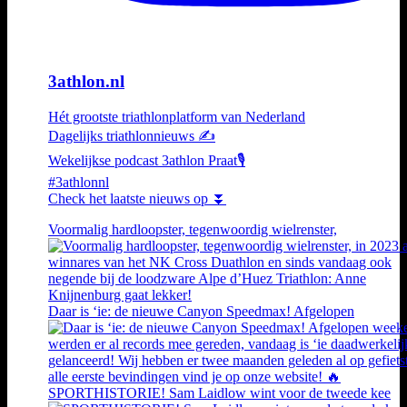
3athlon.nl
Hét grootste triathlonplatform van Nederland
Dagelijks triathlonnieuws ✍️
Wekelijkse podcast 3athlon Praat🎙️
#3athlonnl
Check het laatste nieuws op ⏬
Voormalig hardloopster, tegenwoordig wielrenster,
Daar is ‘ie: de nieuwe Canyon Speedmax! Afgelopen
SPORTHISTORIE! Sam Laidlow wint voor de tweede kee