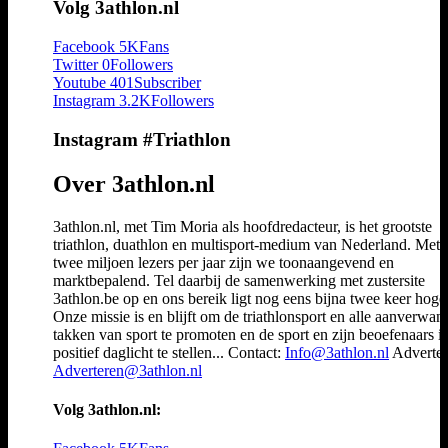
Volg 3athlon.nl
Facebook
5K
Fans
Twitter
0
Followers
Youtube
401
Subscriber
Instagram
3.2K
Followers
Instagram #Triathlon
Over 3athlon.nl
3athlon.nl, met Tim Moria als hoofdredacteur, is het grootste
triathlon, duathlon en multisport-medium van Nederland. Met 
twee miljoen lezers per jaar zijn we toonaangevend en
marktbepalend. Tel daarbij de samenwerking met zustersite
3athlon.be op en ons bereik ligt nog eens bijna twee keer hoger
Onze missie is en blijft om de triathlonsport en alle aanverwan
takken van sport te promoten en de sport en zijn beoefenaars i
positief daglicht te stellen... Contact:
Info@3athlon.nl
Adverter
Adverteren@3athlon.nl
Volg 3athlon.nl: