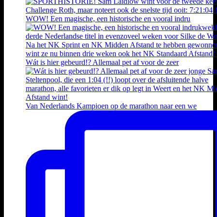
WOW! Een magische, een historische en vooral indru
Wát is hier gebeurd!? Allemaal pet af voor de zeer
Van Nederlands Kampioen op de marathon naar een we