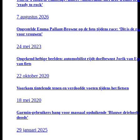
‘ready to rock’
7 augustus 2026
Ongestelde Emma Pallant-Browne op de foto tijdens race: ‘Dit is de rea
voor vrouwen’
24 mei 2023
Ongekend heftige beelden: automobilist rijdt doelbewust Jorik van E
van fiets
22 oktober 2020
Voorkom tintelende tenen en verdoofde voeten tijdens het fietsen
18 mei 2020
Garmin-gebruikers bang voor massaal opduikende ‘Blauwe driehoek 
doods’
29 januari 2025