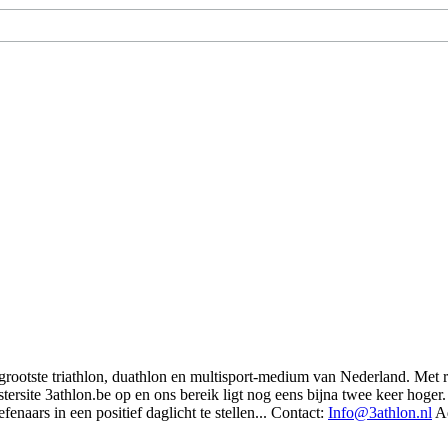
t grootste triathlon, duathlon en multisport-medium van Nederland. Met 
rsite 3athlon.be op en ons bereik ligt nog eens bijna twee keer hoger. 
enaars in een positief daglicht te stellen... Contact:
Info@3athlon.nl
Ad