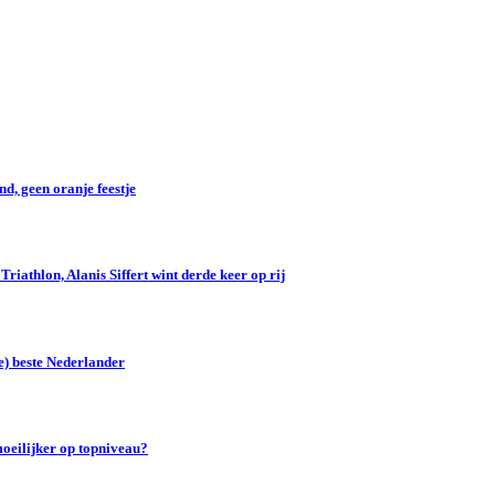
d, geen oranje feestje
iathlon, Alanis Siffert wint derde keer op rij
e) beste Nederlander
oeilijker op topniveau?