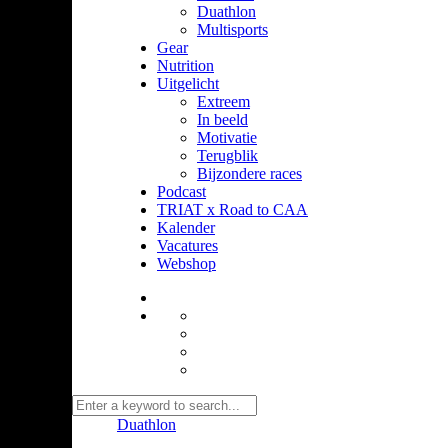
Duathlon
Multisports
Gear
Nutrition
Uitgelicht
Extreem
In beeld
Motivatie
Terugblik
Bijzondere races
Podcast
TRIAT x Road to CAA
Kalender
Vacatures
Webshop
Duathlon