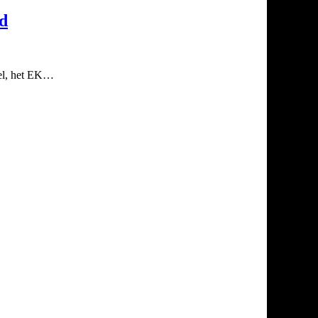
nd
hel, het EK…