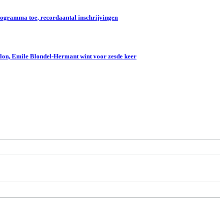
gramma toe, recordaantal inschrijvingen
lon, Emile Blondel-Hermant wint voor zesde keer