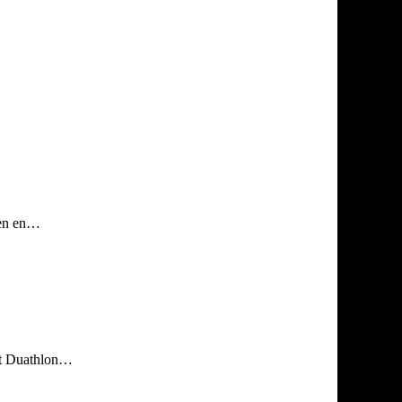
sen en…
int Duathlon…