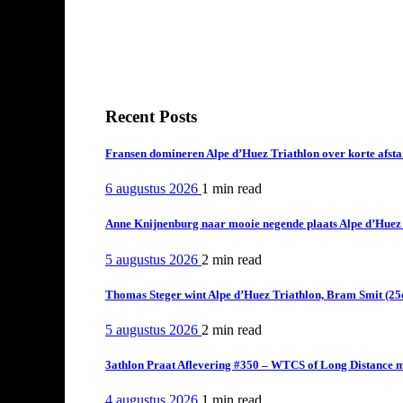
Recent Posts
Fransen domineren Alpe d’Huez Triathlon over korte afstan
6 augustus 2026
1 min
read
Anne Knijnenburg naar mooie negende plaats Alpe d’Huez Tr
5 augustus 2026
2 min
read
Thomas Steger wint Alpe d’Huez Triathlon, Bram Smit (25
5 augustus 2026
2 min
read
3athlon Praat Aflevering #350 – WTCS of Long Distance m
4 augustus 2026
1 min
read