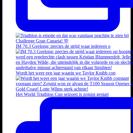
IM 70.3 Geelong: precies de strijd waar iedereen o
Wordt het weer een jaar waarin we Taylor Knibb con
Het World Triathlon Cup seizoen is zojuist gestart