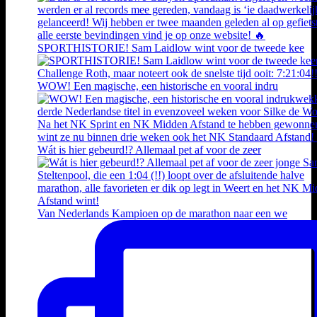
SPORTHISTORIE! Sam Laidlow wint voor de tweede kee
WOW! Een magische, een historische en vooral indru
Wát is hier gebeurd!? Allemaal pet af voor de zeer
Van Nederlands Kampioen op de marathon naar een we