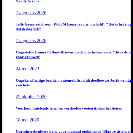
‘ready to rock’
7 augustus 2026
Jelle Geens zet droom WK IM Kona jaartje ‘on hold’: “Het is het enig
dat ik nog heb”
7 augustus 2026
Ongestelde Emma Pallant-Browne op de foto tijdens race: ‘Dit is de rea
voor vrouwen’
24 mei 2023
Ongekend heftige beelden: automobilist rijdt doelbewust Jorik van E
van fiets
22 oktober 2020
Voorkom tintelende tenen en verdoofde voeten tijdens het fietsen
18 mei 2020
Garmin-gebruikers bang voor massaal opduikende ‘Blauwe driehoek 