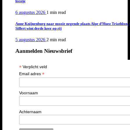
feestje
6 augustus 2026
1 min
read
Anne Knijnenburg naar mooie negende plaats Alpe d’Huez Triathlon, 
Siffert wint derde keer op rij
5 augustus 2026
2 min
read
Aanmelden Nieuwsbrief
*
Verplicht veld
*
Email adres
Voornaam
Achternaam