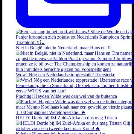
Niet in België, niet in Nederland, maar Hans en Ti
Wow! Nóg een Nederlandse topprestatie! IJzersterke
Prachtig! Hayden Wilde was dan wel van de buitenca
HELD! Derde bij IM Zuid-Afrika en dus mag Tristan
Kristian Blummenfelt is groter dan de sport! Iro