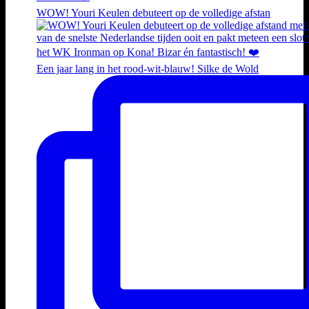
WOW! Youri Keulen debuteert op de volledige afstan
Een jaar lang in het rood-wit-blauw! Silke de Wold