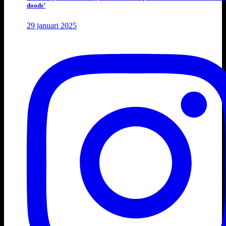
doods’
29 januari 2025