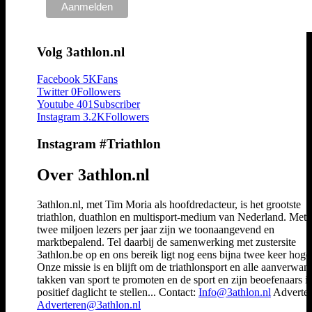
Volg 3athlon.nl
Facebook
5K
Fans
Twitter
0
Followers
Youtube
401
Subscriber
Instagram
3.2K
Followers
Instagram #Triathlon
Over 3athlon.nl
3athlon.nl, met Tim Moria als hoofdredacteur, is het grootste
triathlon, duathlon en multisport-medium van Nederland. Met 
twee miljoen lezers per jaar zijn we toonaangevend en
marktbepalend. Tel daarbij de samenwerking met zustersite
3athlon.be op en ons bereik ligt nog eens bijna twee keer hoger
Onze missie is en blijft om de triathlonsport en alle aanverwan
takken van sport te promoten en de sport en zijn beoefenaars i
positief daglicht te stellen... Contact:
Info@3athlon.nl
Adverter
Adverteren@3athlon.nl