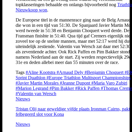
topklasseringen behaalde en onlangs bijvoorbeeld nog
Triathl
Nieuwkoop won
.
De Europese titel in de mannenrace ging naar de Belg Arnaud
die won in een tijd van 51:30. De Spanjaard Javier Martin Mor
werd tweede in 51:38 en Benjamin Choquert werd derde. De
Fransman finishte in 51:40. Qua tijd gaf Cremers eigenlijk niet
zoveel toe op de snelste mannen, maar met 52:17 werd hij dus
uiteindelijk zestiende. Valentin van Wersch zat daar met 52:30 
als zeventiende achter. Ook Rick Paffen en Pim Bakker stond
namens Nederland aan de start. Zij werden respectievelijk 29e
31e en deden allebei meer dan 55 minuten over de race.
Tags
#Aline Kootstra
#Arnaud Dely
#Benjamin Choquert
#E
Sprint Duathlon
#Europe Triathlon Multisport Championships
#Javier Martin Morales
#Jeanne Dupont
#Maria Varo Zubiri
#Marion Legrand
#Pim Bakker
#Rick Paffen
#Thomas Creme
#Valentin van Wersch
Nieuws
Tristan Olij naar geweldige vijfde plaats Ironman Cairns, pakt
felbegeerd slot voor Kona
Nieuws