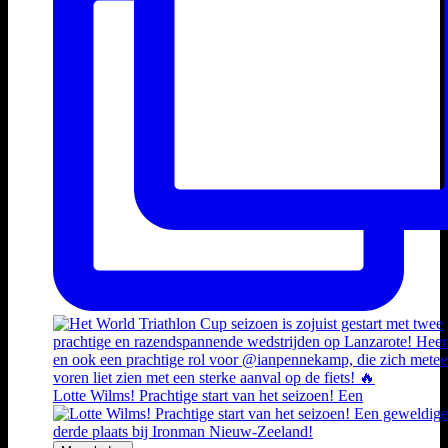
Lotte Wilms! Prachtige start van het seizoen! Een