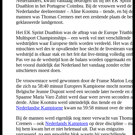
Nederlanders, kwam vandaag bedrogen uit bij het EK Sprint
Duathlon in het Portugese Coimbra. Bij de vrouwen werd de 
Nederlandse deelneemster – Aline Kootstra – tiende, en bij de
mannen was Thomas Cremers met een zestiende plaats de best
geklasseerde landgenoot.
Het EK Sprint Duathlon was de aftrap van de Europe Triathlo
Multisport Championships – een week vol met verschillende
wedstrijden waar Europese titels worden verdeeld. Het was d
misschien wel des te opvallender hoe slecht de livestream van 
wedstrijd in elkaar stak en het feit dat live-timing volledig ontb
Pas ver na de wedstrijd kon de balans worden opgemaakt en 
het vooral duidelijk dat Nederland het vandaag zonder echte
uitschieters moest doen.
De vrouwenrace werd gewonnen door de Franse Marion Legr
die zich na 58:40 minuut Europees Kampioene mocht noemen
Belgische Jeanne Dupont werd een seconde later tweede en d
Spaanse Maria Varo Zubiri werd daar weer zeven seconden ac
derde. Aline Kootstra werd uiteindelijk dus tiende en de
Nederlandse Kampioene
kwam na 59:58 minuut over de stree
Bij de mannen werd eigenlijk nog meer verwacht van Thomas
Cremers – ook
Nederlands Kampioen
op deze discipline – ma
bij hem kwam het er niet helemaal uit. Dat was enigszins
verrassend, na een geweldig blok waarin hij verschillende