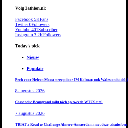
Volg 3athlon.nl:
Facebook
5K
Fans
Twitter
0
Followers
Youtube
401
Subscriber
Instagram
3.2K
Followers
Today's pick
Nieuw
Populair
Pech voor Heleen Moes: streep door IM Kalmar, ook Wales onduideli
8 augustus 2026
Cassandre Beaugrand mikt tóch op tweede WTCS-titel
7 augustus 2026
TRIAT x Road to Challenge Almere-Amsterdam: met deze trisuits ben 