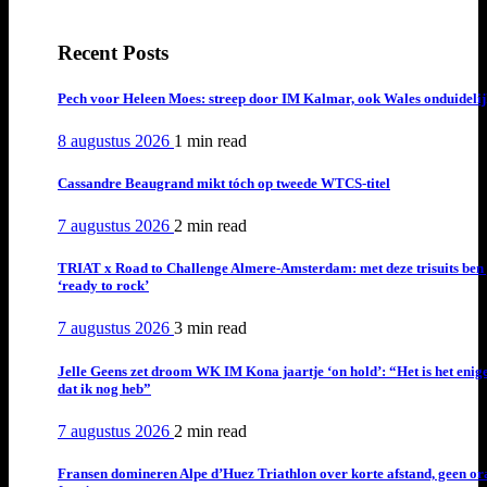
Recent Posts
Pech voor Heleen Moes: streep door IM Kalmar, ook Wales onduideli
8 augustus 2026
1 min
read
Cassandre Beaugrand mikt tóch op tweede WTCS-titel
7 augustus 2026
2 min
read
TRIAT x Road to Challenge Almere-Amsterdam: met deze trisuits ben 
‘ready to rock’
7 augustus 2026
3 min
read
Jelle Geens zet droom WK IM Kona jaartje ‘on hold’: “Het is het enig
dat ik nog heb”
7 augustus 2026
2 min
read
Fransen domineren Alpe d’Huez Triathlon over korte afstand, geen or