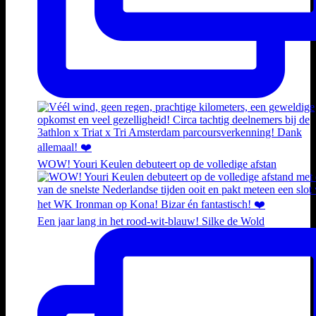
WOW! Youri Keulen debuteert op de volledige afstan
Een jaar lang in het rood-wit-blauw! Silke de Wold