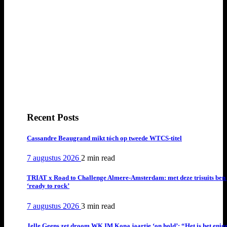
Recent Posts
Cassandre Beaugrand mikt tóch op tweede WTCS-titel
7 augustus 2026
2 min
read
TRIAT x Road to Challenge Almere-Amsterdam: met deze trisuits ben 
‘ready to rock’
7 augustus 2026
3 min
read
Jelle Geens zet droom WK IM Kona jaartje ‘on hold’: “Het is het enig