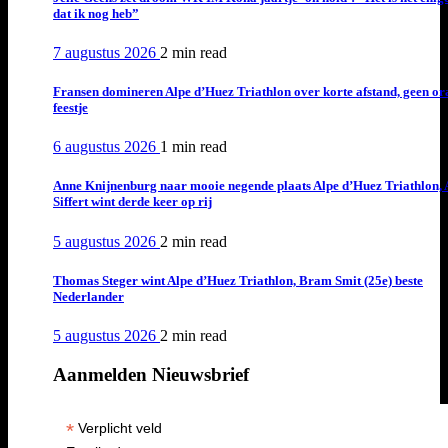
dat ik nog heb”
7 augustus 2026
2 min
read
Fransen domineren Alpe d’Huez Triathlon over korte afstand, geen or
feestje
6 augustus 2026
1 min
read
Anne Knijnenburg naar mooie negende plaats Alpe d’Huez Triathlon, 
Siffert wint derde keer op rij
5 augustus 2026
2 min
read
Thomas Steger wint Alpe d’Huez Triathlon, Bram Smit (25e) beste
Nederlander
5 augustus 2026
2 min
read
Aanmelden Nieuwsbrief
*
Verplicht veld