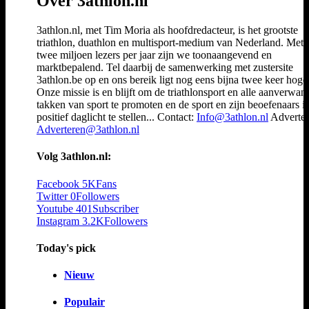
Over 3athlon.nl
3athlon.nl, met Tim Moria als hoofdredacteur, is het grootste
triathlon, duathlon en multisport-medium van Nederland. Met 
twee miljoen lezers per jaar zijn we toonaangevend en
marktbepalend. Tel daarbij de samenwerking met zustersite
3athlon.be op en ons bereik ligt nog eens bijna twee keer hoger
Onze missie is en blijft om de triathlonsport en alle aanverwan
takken van sport te promoten en de sport en zijn beoefenaars i
positief daglicht te stellen... Contact:
Info@3athlon.nl
Adverter
Adverteren@3athlon.nl
Volg 3athlon.nl:
Facebook
5K
Fans
Twitter
0
Followers
Youtube
401
Subscriber
Instagram
3.2K
Followers
Today's pick
Nieuw
Populair