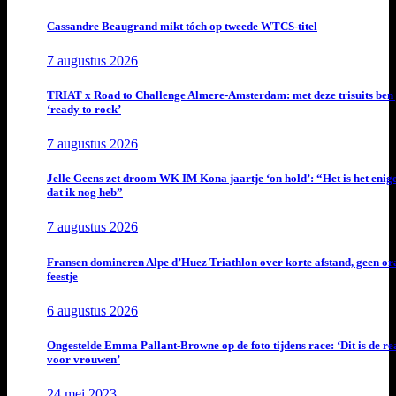
Cassandre Beaugrand mikt tóch op tweede WTCS-titel
7 augustus 2026
TRIAT x Road to Challenge Almere-Amsterdam: met deze trisuits ben 
‘ready to rock’
7 augustus 2026
Jelle Geens zet droom WK IM Kona jaartje ‘on hold’: “Het is het enig
dat ik nog heb”
7 augustus 2026
Fransen domineren Alpe d’Huez Triathlon over korte afstand, geen or
feestje
6 augustus 2026
Ongestelde Emma Pallant-Browne op de foto tijdens race: ‘Dit is de rea
voor vrouwen’
24 mei 2023