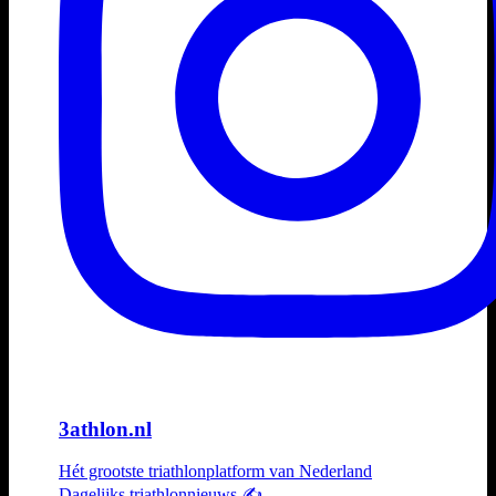
3athlon.nl
Hét grootste triathlonplatform van Nederland
Dagelijks triathlonnieuws ✍️