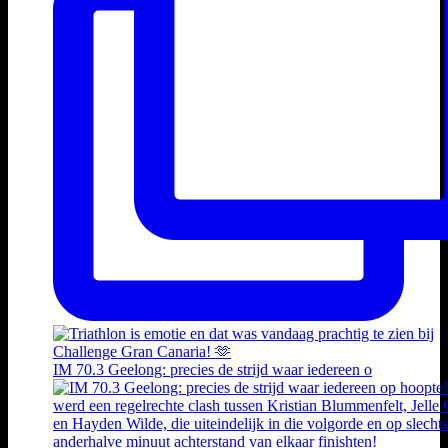
IM 70.3 Geelong: precies de strijd waar iedereen o