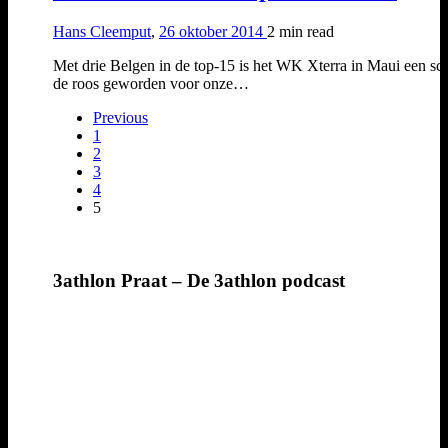
Hans Cleemput
,
26 oktober 2014
2 min
read
Met drie Belgen in de top-15 is het WK Xterra in Maui een sch
de roos geworden voor onze…
Previous
1
2
3
4
5
3athlon Praat – De 3athlon podcast