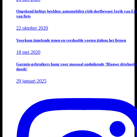
Ongekend heftige beelden: automobilist rijdt doelbewust Jorik van E
van fiets
22 oktober 2020
Voorkom tintelende tenen en verdoofde voeten tijdens het fietsen
18 mei 2020
Garmin-gebruikers bang voor massaal opduikende ‘Blauwe driehoek 
doods’
29 januari 2025