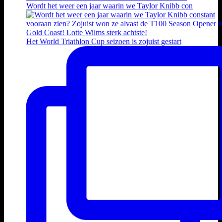
Wordt het weer een jaar waarin we Taylor Knibb con
Het World Triathlon Cup seizoen is zojuist gestart