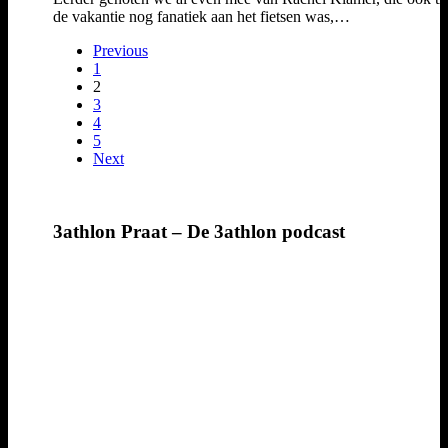
de vakantie nog fanatiek aan het fietsen was,…
Previous
1
2
3
4
5
Next
3athlon Praat – De 3athlon podcast