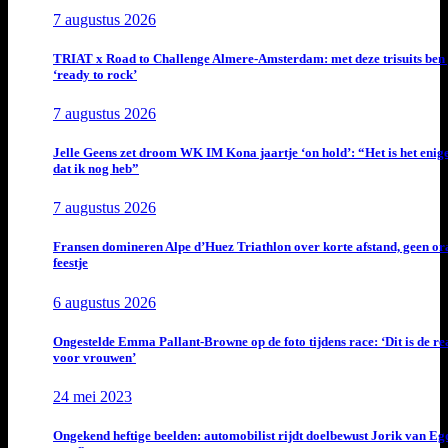
7 augustus 2026
TRIAT x Road to Challenge Almere-Amsterdam: met deze trisuits ben 
‘ready to rock’
7 augustus 2026
Jelle Geens zet droom WK IM Kona jaartje ‘on hold’: “Het is het enig
dat ik nog heb”
7 augustus 2026
Fransen domineren Alpe d’Huez Triathlon over korte afstand, geen or
feestje
6 augustus 2026
Ongestelde Emma Pallant-Browne op de foto tijdens race: ‘Dit is de rea
voor vrouwen’
24 mei 2023
Ongekend heftige beelden: automobilist rijdt doelbewust Jorik van E