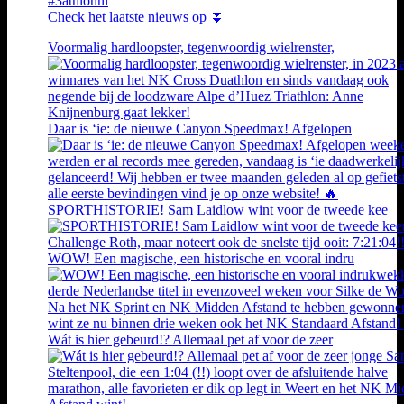
#3athlonnl
Check het laatste nieuws op ⏬
Voormalig hardloopster, tegenwoordig wielrenster,
Daar is ‘ie: de nieuwe Canyon Speedmax! Afgelopen
SPORTHISTORIE! Sam Laidlow wint voor de tweede kee
WOW! Een magische, een historische en vooral indru
Wát is hier gebeurd!? Allemaal pet af voor de zeer