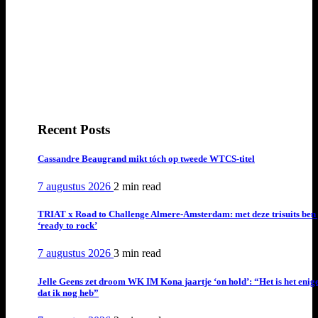
Recent Posts
Cassandre Beaugrand mikt tóch op tweede WTCS-titel
7 augustus 2026
2 min
read
TRIAT x Road to Challenge Almere-Amsterdam: met deze trisuits ben 
‘ready to rock’
7 augustus 2026
3 min
read
Jelle Geens zet droom WK IM Kona jaartje ‘on hold’: “Het is het enig
dat ik nog heb”