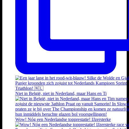
Niet in België, niet in Nederland, maar Hans en Ti
Wow! Nóg een Nederlandse topprestatie! IJzersterke