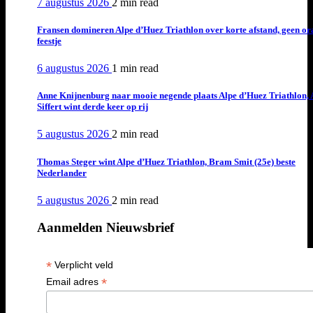
7 augustus 2026
2 min
read
Fransen domineren Alpe d’Huez Triathlon over korte afstand, geen or
feestje
6 augustus 2026
1 min
read
Anne Knijnenburg naar mooie negende plaats Alpe d’Huez Triathlon, 
Siffert wint derde keer op rij
5 augustus 2026
2 min
read
Thomas Steger wint Alpe d’Huez Triathlon, Bram Smit (25e) beste
Nederlander
5 augustus 2026
2 min
read
Aanmelden Nieuwsbrief
*
Verplicht veld
*
Email adres