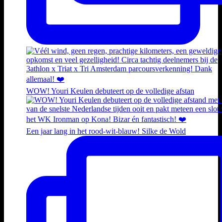
WOW! Youri Keulen debuteert op de volledige afstan
Een jaar lang in het rood-wit-blauw! Silke de Wold