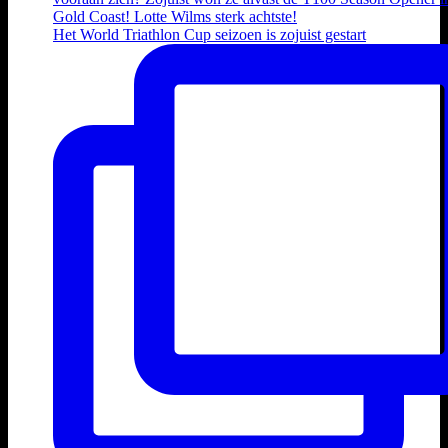
Het World Triathlon Cup seizoen is zojuist gestart