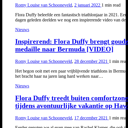
Romy Louise van Schooneveld
,
2 januari 2022
1 min
read
Flora Duffy beleefde een fantastisch triathlonjaar in 2021. Een
dagen geleden deelden we nog een inspirerende video van d
Nieuws
Inspirerend: Flora Duffy brengt goud
medaille naar Bermuda [VIDEO]
Romy Louise van Schooneveld
,
28 december 2021
1 min
read
Het begon ooit met een paar vrijblijvende triathlons in Bermud
het bracht haar na jaren lang hard werken naar…
Nieuws
Flora Duffy treedt buiten comfortzone
tijdens avontuurlijke vakantie op Haw
Romy Louise van Schooneveld
,
17 december 2021
1 min
read
Eerder genoten we al even mee van Rachel Klamer, die ook ti