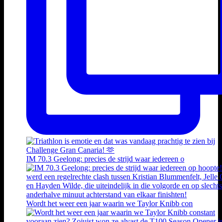
IM 70.3 Geelong: precies de strijd waar iedereen o
Wordt het weer een jaar waarin we Taylor Knibb con