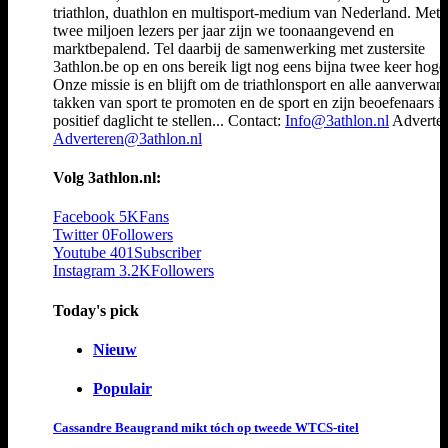
triathlon, duathlon en multisport-medium van Nederland. Met 
twee miljoen lezers per jaar zijn we toonaangevend en
marktbepalend. Tel daarbij de samenwerking met zustersite
3athlon.be op en ons bereik ligt nog eens bijna twee keer hoger
Onze missie is en blijft om de triathlonsport en alle aanverwan
takken van sport te promoten en de sport en zijn beoefenaars i
positief daglicht te stellen... Contact:
Info@3athlon.nl
Adverter
Adverteren@3athlon.nl
Volg 3athlon.nl:
Facebook
5K
Fans
Twitter
0
Followers
Youtube
401
Subscriber
Instagram
3.2K
Followers
Today's pick
Nieuw
Populair
Cassandre Beaugrand mikt tóch op tweede WTCS-titel