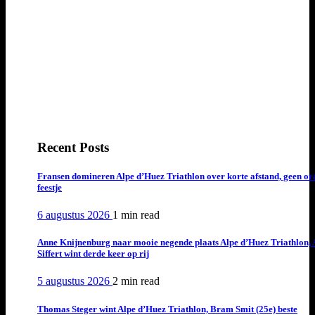
Recent Posts
Fransen domineren Alpe d’Huez Triathlon over korte afstand, geen or
feestje
6 augustus 2026
1 min
read
Anne Knijnenburg naar mooie negende plaats Alpe d’Huez Triathlon, 
Siffert wint derde keer op rij
5 augustus 2026
2 min
read
Thomas Steger wint Alpe d’Huez Triathlon, Bram Smit (25e) beste