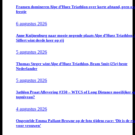
Fransen domineren Alpe d’Huez Triathlon over korte afstand, geen or
feestje
6 augustus 2026
Anne Knijnenburg naar mooie negende plaats Alpe d’Huez Triathlon, 
Siffert wint derde keer op rij
5 augustus 2026
Thomas Steger wint Alpe d’Huez Triathlon, Bram Smit (25e) beste
Nederlander
5 augustus 2026
3athlon Praat Aflevering #350 – WTCS of Long Distance moeilijker o
topniveau?
4 augustus 2026
Ongestelde Emma Pallant-Browne op de foto tijdens race: ‘Dit is de rea
voor vrouwen’