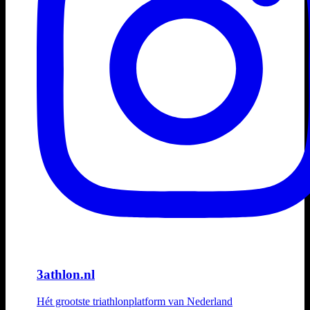
3athlon.nl
Hét grootste triathlonplatform van Nederland