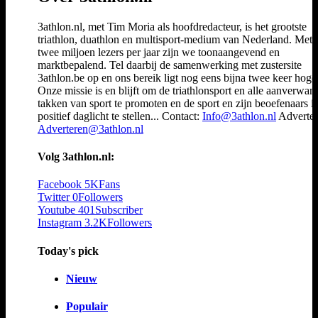
3athlon.nl, met Tim Moria als hoofdredacteur, is het grootste
triathlon, duathlon en multisport-medium van Nederland. Met 
twee miljoen lezers per jaar zijn we toonaangevend en
marktbepalend. Tel daarbij de samenwerking met zustersite
3athlon.be op en ons bereik ligt nog eens bijna twee keer hoger
Onze missie is en blijft om de triathlonsport en alle aanverwan
takken van sport te promoten en de sport en zijn beoefenaars i
positief daglicht te stellen... Contact:
Info@3athlon.nl
Adverter
Adverteren@3athlon.nl
Volg 3athlon.nl:
Facebook
5K
Fans
Twitter
0
Followers
Youtube
401
Subscriber
Instagram
3.2K
Followers
Today's pick
Nieuw
Populair