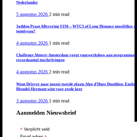
Nederlander
5 augustus 2026
2 min
read
3athlon Praat Aflevering #350 – WTCS of Long Distance moeilijker o
topniveau?
4 augustus 2026
1 min
read
Challenge Almere-Amsterdam voegt vuurwerkshow aan programma t
recordaantal inschrijvingen
4 augustus 2026
2 min
read
Wout Driever naar mooie tweede plaats Alpe d’Huez Duathlon, Emile
Blondel-Hermant wint voor zesde keer
3 augustus 2026
1 min
read
Aanmelden Nieuwsbrief
*
Verplicht veld
Email adres