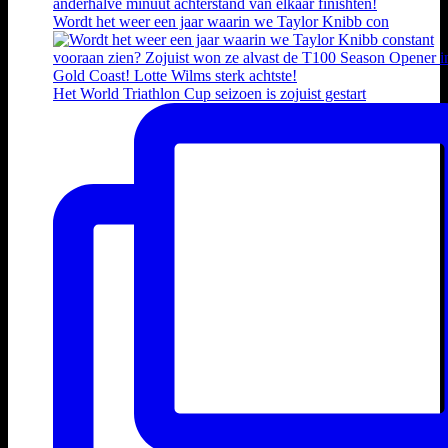
Wordt het weer een jaar waarin we Taylor Knibb con
Het World Triathlon Cup seizoen is zojuist gestart