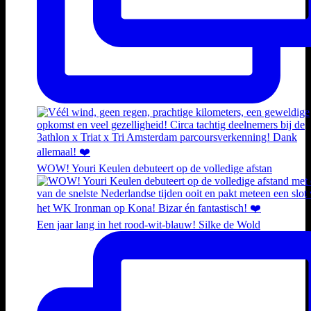
WOW! Youri Keulen debuteert op de volledige afstan
Een jaar lang in het rood-wit-blauw! Silke de Wold