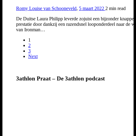
Romy Louise van Schooneveld
,
5 maart 2022
2 min
read
De Duitse Laura Philipp leverde zojuist een bijzonder knappe
prestatie door dankzij een razendsnel looponderdeel naar de wi
van Ironman…
1
2
3
Next
3athlon Praat – De 3athlon podcast