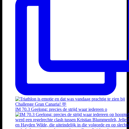
IM 70.3 Geelong: precies de strijd waar iedereen o