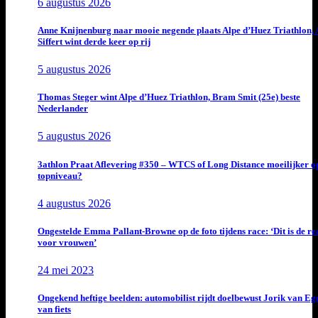
6 augustus 2026
Anne Knijnenburg naar mooie negende plaats Alpe d’Huez Triathlon, 
Siffert wint derde keer op rij
5 augustus 2026
Thomas Steger wint Alpe d’Huez Triathlon, Bram Smit (25e) beste
Nederlander
5 augustus 2026
3athlon Praat Aflevering #350 – WTCS of Long Distance moeilijker o
topniveau?
4 augustus 2026
Ongestelde Emma Pallant-Browne op de foto tijdens race: ‘Dit is de rea
voor vrouwen’
24 mei 2023
Ongekend heftige beelden: automobilist rijdt doelbewust Jorik van E
van fiets