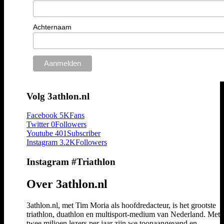
Achternaam
Volg 3athlon.nl
Facebook
5K
Fans
Twitter
0
Followers
Youtube
401
Subscriber
Instagram
3.2K
Followers
Instagram #Triathlon
Over 3athlon.nl
3athlon.nl, met Tim Moria als hoofdredacteur, is het grootste
triathlon, duathlon en multisport-medium van Nederland. Met 
twee miljoen lezers per jaar zijn we toonaangevend en