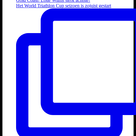
Het World Triathlon Cup seizoen is zojuist gestart