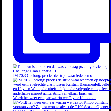
IM 70.3 Geelong: precies de strijd waar iedereen o
Wordt het weer een jaar waarin we Taylor Knibb con