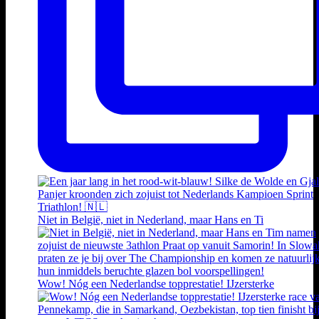
Niet in België, niet in Nederland, maar Hans en Ti
Wow! Nóg een Nederlandse topprestatie! IJzersterke