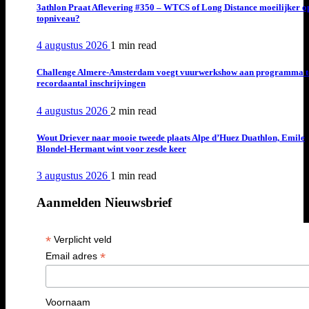
3athlon Praat Aflevering #350 – WTCS of Long Distance moeilijker o
topniveau?
4 augustus 2026
1 min
read
Challenge Almere-Amsterdam voegt vuurwerkshow aan programma t
recordaantal inschrijvingen
4 augustus 2026
2 min
read
Wout Driever naar mooie tweede plaats Alpe d’Huez Duathlon, Emile
Blondel-Hermant wint voor zesde keer
3 augustus 2026
1 min
read
Aanmelden Nieuwsbrief
*
Verplicht veld
*
Email adres
Voornaam