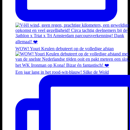
WOW! Youri Keulen debuteert op de volledige afstan
Een jaar lang in het rood-wit-blauw! Silke de Wold