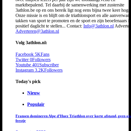
marktbepalend. Tel daarbij de samenwerking met zustersite
3athlon.be op en ons bereik ligt nog eens bijna twee keer hoger
Onze missie is en blijft om de triathlonsport en alle aanverwan
takken van sport te promoten en de sport en zijn beoefenaars i
positief daglicht te stellen... Contact:
Info@3athlon.nl
Adverter
Adverteren@3athlon.nl
Volg 3athlon.nl:
Facebook
5K
Fans
Twitter
0
Followers
Youtube
401
Subscriber
Instagram
3.2K
Followers
Today's pick
Nieuw
Populair
Fransen domineren Alpe d’Huez Triathlon over korte afstand, geen or
feestje