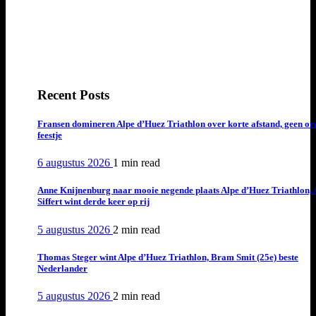
Recent Posts
Fransen domineren Alpe d’Huez Triathlon over korte afstand, geen or
feestje
6 augustus 2026
1 min
read
Anne Knijnenburg naar mooie negende plaats Alpe d’Huez Triathlon, 
Siffert wint derde keer op rij
5 augustus 2026
2 min
read
Thomas Steger wint Alpe d’Huez Triathlon, Bram Smit (25e) beste
Nederlander
5 augustus 2026
2 min
read