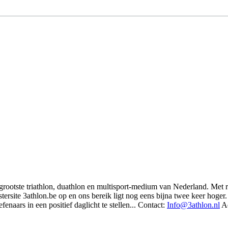
t grootste triathlon, duathlon en multisport-medium van Nederland. Met 
rsite 3athlon.be op en ons bereik ligt nog eens bijna twee keer hoger. 
enaars in een positief daglicht te stellen... Contact:
Info@3athlon.nl
Ad