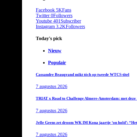
Facebook
5K
Fans
Twitter
0
Followers
Youtube
401
Subscriber
Instagram
3.2K
Followers
Today's pick
Nieuw
Populair
Cassandre Beaugrand mikt tóch op tweede WTCS-titel
7 augustus 2026
TRIAT x Road to Challenge Almere-Amsterdam: met deze tri
7 augustus 2026
Jelle Geens zet droom WK IM Kona jaartje ‘on hold’: “Het i
7 augustus 2026