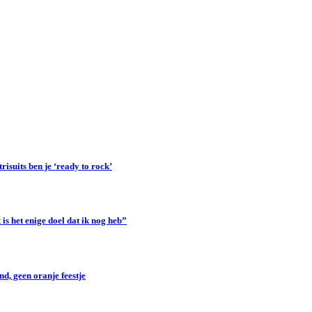
suits ben je ‘ready to rock’
s het enige doel dat ik nog heb”
d, geen oranje feestje