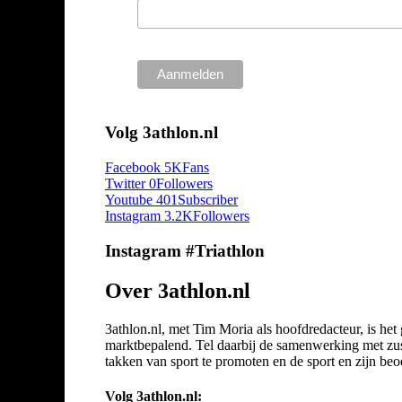
Volg 3athlon.nl
Facebook
5K
Fans
Twitter
0
Followers
Youtube
401
Subscriber
Instagram
3.2K
Followers
Instagram #Triathlon
Over 3athlon.nl
3athlon.nl, met Tim Moria als hoofdredacteur, is he
marktbepalend. Tel daarbij de samenwerking met zuste
takken van sport te promoten en de sport en zijn beoef
Volg 3athlon.nl: