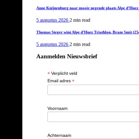
Anne Knijnenburg naar mooie negende plaats Alpe d’Huez Tr
5 augustus 2026
2 min
read
Thomas Steger wint Alpe d’Huez Triathlon, Bram Smit (25
5 augustus 2026
2 min
read
Aanmelden Nieuwsbrief
*
Verplicht veld
*
Email adres
Voornaam
Achternaam