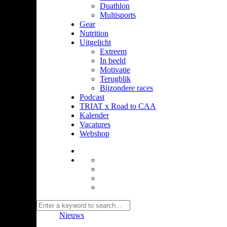
Duathlon
Multisports
Gear
Nutrition
Uitgelicht
Extreem
In beeld
Motivatie
Terugblik
Bijzondere races
Podcast
TRIAT x Road to CAA
Kalender
Vacatures
Webshop
Nieuws