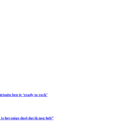
suits ben je ‘ready to rock’
s het enige doel dat ik nog heb”