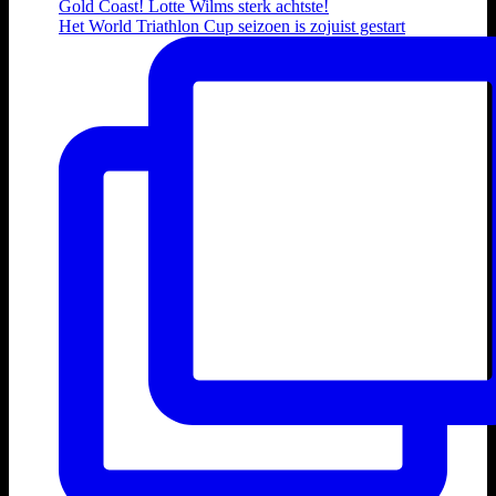
Het World Triathlon Cup seizoen is zojuist gestart