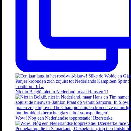
Niet in België, niet in Nederland, maar Hans en Ti
Wow! Nóg een Nederlandse topprestatie! IJzersterke