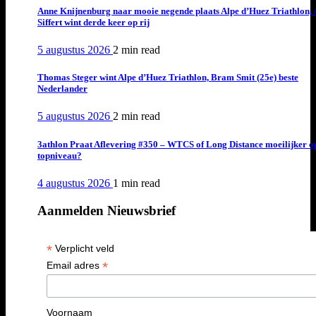
Anne Knijnenburg naar mooie negende plaats Alpe d’Huez Triathlon, 
Siffert wint derde keer op rij
5 augustus 2026
2 min
read
Thomas Steger wint Alpe d’Huez Triathlon, Bram Smit (25e) beste
Nederlander
5 augustus 2026
2 min
read
3athlon Praat Aflevering #350 – WTCS of Long Distance moeilijker o
topniveau?
4 augustus 2026
1 min
read
Aanmelden Nieuwsbrief
*
Verplicht veld
*
Email adres
Voornaam