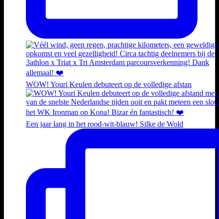
WOW! Youri Keulen debuteert op de volledige afstan
Een jaar lang in het rood-wit-blauw! Silke de Wold