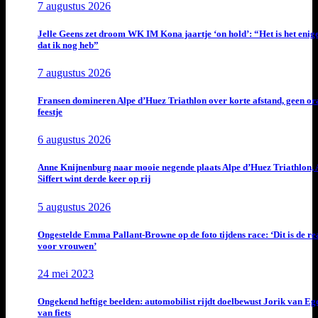
7 augustus 2026
Jelle Geens zet droom WK IM Kona jaartje ‘on hold’: “Het is het enig
dat ik nog heb”
7 augustus 2026
Fransen domineren Alpe d’Huez Triathlon over korte afstand, geen or
feestje
6 augustus 2026
Anne Knijnenburg naar mooie negende plaats Alpe d’Huez Triathlon, 
Siffert wint derde keer op rij
5 augustus 2026
Ongestelde Emma Pallant-Browne op de foto tijdens race: ‘Dit is de rea
voor vrouwen’
24 mei 2023
Ongekend heftige beelden: automobilist rijdt doelbewust Jorik van E
van fiets