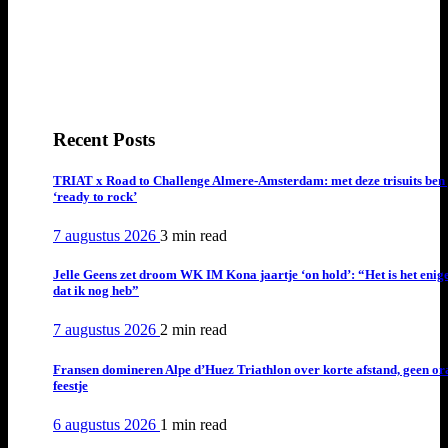
Recent Posts
TRIAT x Road to Challenge Almere-Amsterdam: met deze trisuits ben 
‘ready to rock’
7 augustus 2026
3 min
read
Jelle Geens zet droom WK IM Kona jaartje ‘on hold’: “Het is het enig
dat ik nog heb”
7 augustus 2026
2 min
read
Fransen domineren Alpe d’Huez Triathlon over korte afstand, geen or
feestje
6 augustus 2026
1 min
read