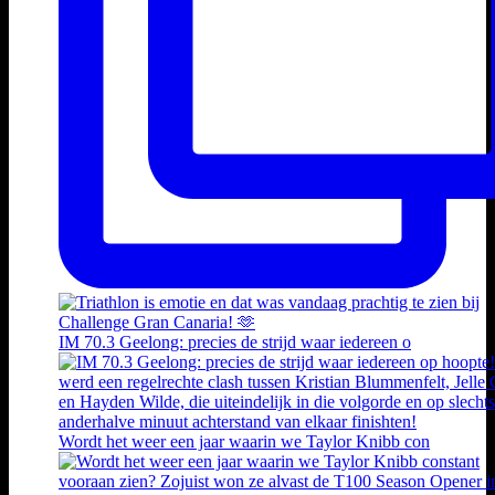
IM 70.3 Geelong: precies de strijd waar iedereen o
Wordt het weer een jaar waarin we Taylor Knibb con