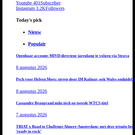
Youtube
401
Subscriber
Instagram
3.2K
Followers
Today's pick
Nieuw
Populair
Openbaar account: MIVD-directeur jarenlang te volgen via Strava
8 augustus 2026
Pech voor Heleen Moes: streep door IM Kalmar, ook Wales onduideli
8 augustus 2026
Cassandre Beaugrand mikt tóch op tweede WTCS-titel
7 augustus 2026
TRIAT x Road to Challenge Almere-Amsterdam: met deze trisuits ben 
‘ready to rock’