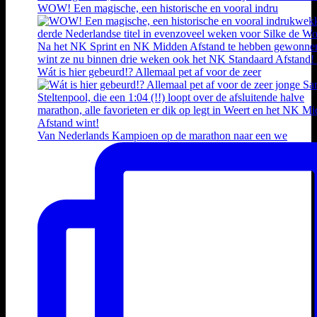
WOW! Een magische, een historische en vooral indru
Wát is hier gebeurd!? Allemaal pet af voor de zeer
Van Nederlands Kampioen op de marathon naar een we