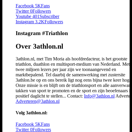
Facebook
5K
Fans
Twitter
0
Followers
Youtube
401
Subscriber
Instagram
3.2K
Followers
Instagram #Triathlon
Over 3athlon.nl
3athlon.nl, met Tim Moria als hoofdredacteur, is het grootste
triathlon, duathlon en multisport-medium van Nederland. Met 
twee miljoen lezers per jaar zijn we toonaangevend en
marktbepalend. Tel daarbij de samenwerking met zustersite
3athlon.be op en ons bereik ligt nog eens bijna twee keer hoger
Onze missie is en blijft om de triathlonsport en alle aanverwan
takken van sport te promoten en de sport en zijn beoefenaars i
positief daglicht te stellen... Contact:
Info@3athlon.nl
Adverter
Adverteren@3athlon.nl
Volg 3athlon.nl:
Facebook
5K
Fans
Twitter
0
Followers