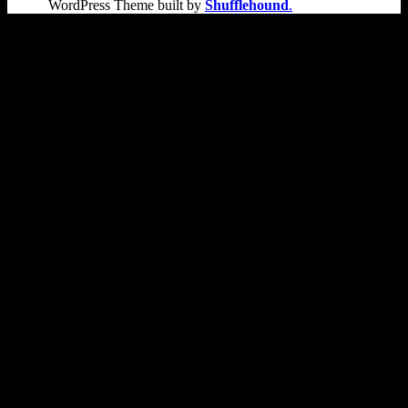
WordPress Theme built by
Shufflehound
.