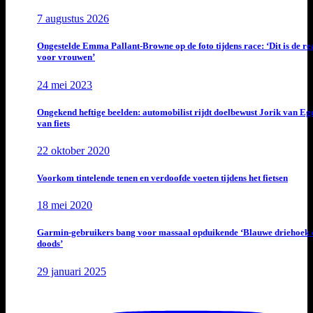
7 augustus 2026
Ongestelde Emma Pallant-Browne op de foto tijdens race: ‘Dit is de rea
voor vrouwen’
24 mei 2023
Ongekend heftige beelden: automobilist rijdt doelbewust Jorik van E
van fiets
22 oktober 2020
Voorkom tintelende tenen en verdoofde voeten tijdens het fietsen
18 mei 2020
Garmin-gebruikers bang voor massaal opduikende ‘Blauwe driehoek 
doods’
29 januari 2025