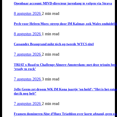
Openbaar account: MIVD-directeur jarenlang te volgen via Strava
8 augustus 2026
2 min
read
Pech voor Heleen Moes: streep door IM Kalmar, ook Wales onduideli
8 augustus 2026
1 min
read
Cassandre Beaugrand mikt tóch op tweede WTCS-titel
7 augustus 2026
2 min
read
TRIAT x Road to Challenge Almere-Amsterdam: met deze trisuits ben 
‘ready to rock’
7 augustus 2026
3 min
read
Jelle Geens zet droom WK IM Kona jaartje ‘on hold’: “Het is het enig
dat ik nog heb”
7 augustus 2026
2 min
read
Fransen domineren Alpe d’Huez Triathlon over korte afstand, geen or