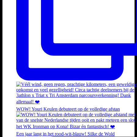
WOW! Youri Keulen debuteert op de volledige afstan
Een jaar lang in het rood-wit-blauw! Silke de Wold