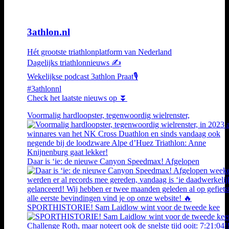
3athlon.nl
Hét grootste triathlonplatform van Nederland
Dagelijks triathlonnieuws ✍️
Wekelijkse podcast 3athlon Praat🎙️
#3athlonnl
Check het laatste nieuws op ⏬
Voormalig hardloopster, tegenwoordig wielrenster,
Daar is ‘ie: de nieuwe Canyon Speedmax! Afgelopen
SPORTHISTORIE! Sam Laidlow wint voor de tweede kee