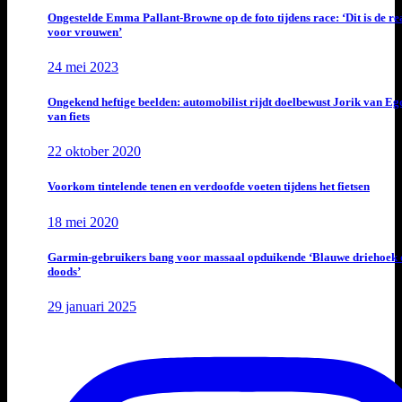
Ongestelde Emma Pallant-Browne op de foto tijdens race: ‘Dit is de rea
voor vrouwen’
24 mei 2023
Ongekend heftige beelden: automobilist rijdt doelbewust Jorik van E
van fiets
22 oktober 2020
Voorkom tintelende tenen en verdoofde voeten tijdens het fietsen
18 mei 2020
Garmin-gebruikers bang voor massaal opduikende ‘Blauwe driehoek 
doods’
29 januari 2025