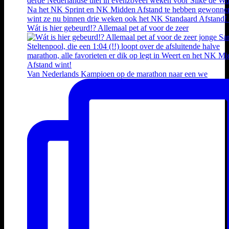
Wát is hier gebeurd!? Allemaal pet af voor de zeer
Van Nederlands Kampioen op de marathon naar een we