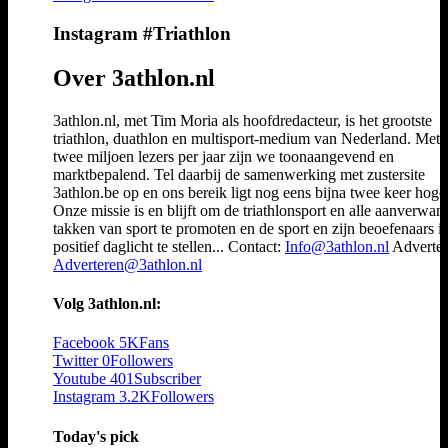
Instagram #Triathlon
Over 3athlon.nl
3athlon.nl, met Tim Moria als hoofdredacteur, is het grootste
triathlon, duathlon en multisport-medium van Nederland. Met 
twee miljoen lezers per jaar zijn we toonaangevend en
marktbepalend. Tel daarbij de samenwerking met zustersite
3athlon.be op en ons bereik ligt nog eens bijna twee keer hoger
Onze missie is en blijft om de triathlonsport en alle aanverwan
takken van sport te promoten en de sport en zijn beoefenaars i
positief daglicht te stellen... Contact:
Info@3athlon.nl
Adverter
Adverteren@3athlon.nl
Volg 3athlon.nl:
Facebook
5K
Fans
Twitter
0
Followers
Youtube
401
Subscriber
Instagram
3.2K
Followers
Today's pick