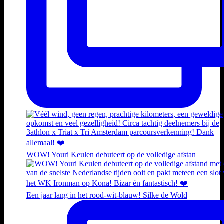
WOW! Youri Keulen debuteert op de volledige afstan
Een jaar lang in het rood-wit-blauw! Silke de Wold