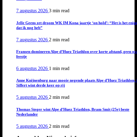
7 augustus 2026
3 min
read
Jelle Geens zet droom WK IM Kona jaartje ‘on hold’: “Het is het enig
dat ik nog heb”
7 augustus 2026
2 min
read
Fransen domineren Alpe d’Huez Triathlon over korte afstand, geen or
feestje
6 augustus 2026
1 min
read
Anne Knijnenburg naar mooie negende plaats Alpe d’Huez Triathlon, 
Siffert wint derde keer op rij
5 augustus 2026
2 min
read
Thomas Steger wint Alpe d’Huez Triathlon, Bram Smit (25e) beste
Nederlander
5 augustus 2026
2 min
read