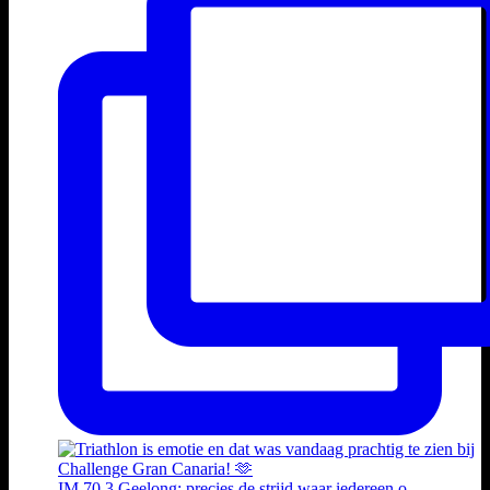
IM 70.3 Geelong: precies de strijd waar iedereen o