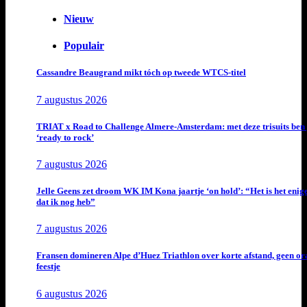
Nieuw
Populair
Cassandre Beaugrand mikt tóch op tweede WTCS-titel
7 augustus 2026
TRIAT x Road to Challenge Almere-Amsterdam: met deze trisuits ben 
‘ready to rock’
7 augustus 2026
Jelle Geens zet droom WK IM Kona jaartje ‘on hold’: “Het is het enig
dat ik nog heb”
7 augustus 2026
Fransen domineren Alpe d’Huez Triathlon over korte afstand, geen or
feestje
6 augustus 2026