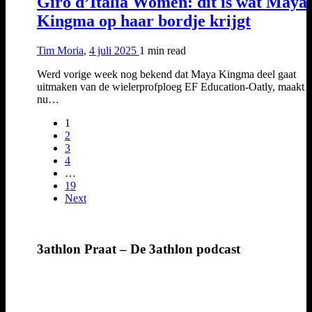
Giro d’Italia Women: dit is wat Maya
Kingma op haar bordje krijgt
Tim Moria
,
4 juli 2025
1 min
read
Werd vorige week nog bekend dat Maya Kingma deel gaat
uitmaken van de wielerprofploeg EF Education-Oatly, maakt z
nu…
1
2
3
4
…
19
Next
3athlon Praat – De 3athlon podcast